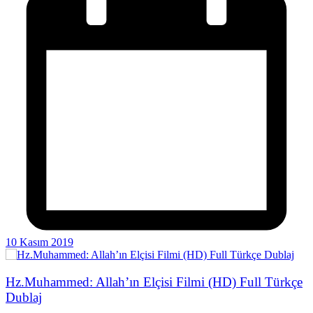
10 Kasım 2019
Hz.Muhammed: Allah’ın Elçisi Filmi (HD) Full Türkçe
Dublaj