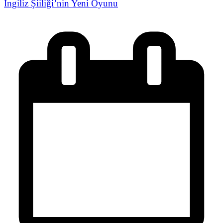
İngiliz Şiiliği’nin Yeni Oyunu