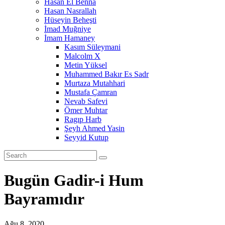
Hasan El Benna
Hasan Nasrallah
Hüseyin Beheşti
İmad Muğniye
İmam Hamaney
Kasım Süleymani
Malcolm X
Metin Yüksel
Muhammed Bakır Es Sadr
Murtaza Mutahhari
Mustafa Çamran
Nevab Safevi
Ömer Muhtar
Ragıp Harb
Şeyh Ahmed Yasin
Seyyid Kutup
Bugün Gadir-i Hum
Bayramıdır
Ağu 8, 2020