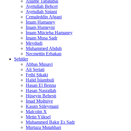
Allame Tabatabai
Ayetullah Behcet
Ayetullah Sistani
Cemaleddin Afgani
İmam Hamaney
İmam Humeyni
İmam Mücteba Hamaney
İmam Musa Sadr
Mevdudi
Muhammed Abduh
Necmettin Erbakan
Şehitler
Abbas Musavi
Ali Şeriati
Fethi Şikaki
Halid İslambuli
Hasan El Benna
Hasan Nasrallah
Hüseyin Beheşti
İmad Muğniye
Kasım Süleymani
Malcolm X
Metin Yüksel
Muhammed Bakır Es Sadr
Murtaza Mutahhari