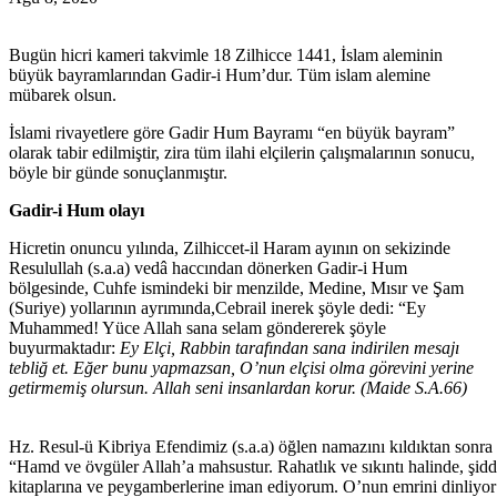
Bugün hicri kameri takvimle 18 Zilhicce 1441, İslam aleminin
büyük bayramlarından Gadir-i Hum’dur. Tüm islam alemine
mübarek olsun.
İslami rivayetlere göre Gadir Hum Bayramı “en büyük bayram”
olarak tabir edilmiştir, zira tüm ilahi elçilerin çalışmalarının sonucu,
böyle bir günde sonuçlanmıştır.
Gadir-i Hum olayı
Hicretin onuncu yılında, Zilhiccet-il Haram ayının on sekizinde
Resulullah (s.a.a) vedâ haccından dönerken Gadir-i Hum
bölgesinde, Cuhfe ismindeki bir menzilde, Medine, Mısır ve Şam
(Suriye) yollarının ayrımında,Cebrail inerek şöyle dedi: “Ey
Muhammed! Yüce Allah sana selam göndererek şöyle
buyurmaktadır:
Ey Elçi, Rabbin tarafından sana indirilen mesajı
tebliğ et. Eğer bunu yapmazsan, O’nun elçisi olma görevini yerine
getirmemiş olursun. Allah seni insanlardan korur. (Maide S.A.66)
Hz. Resul-ü Kibriya Efendimiz (s.a.a) öğlen namazını kıldıktan sonra
“Hamd ve övgüler Allah’a mahsustur. Rahatlık ve sıkıntı halinde, şidd
kitaplarına ve peygamberlerine iman ediyorum. O’nun emrini dinliyo