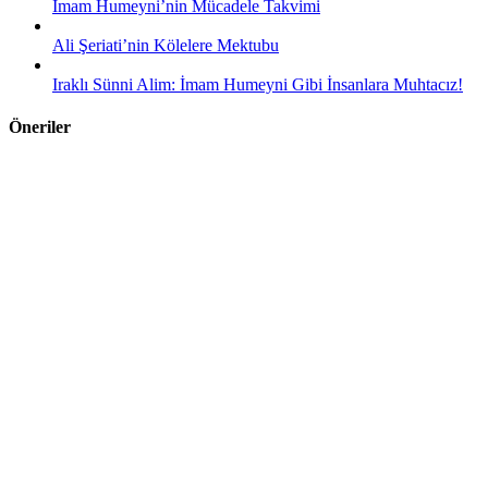
İmam Humeyni’nin Mücadele Takvimi
Ali Şeriati’nin Kölelere Mektubu
Iraklı Sünni Alim: İmam Humeyni Gibi İnsanlara Muhtacız!
Öneriler