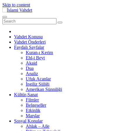
Skip to content
Vahdet Konusu
Vahdet Önderleri
Faydalı Sayfalar
Kuran-ı Kerim
Ehl-i Beyt
Akaid
Dua
Analiz
Ufuk Açanlar
İngiliz Şiiliği
Amerikan Sünniliği
Kültür-Sanat
Filmler
Belgeseller
Etkinlik
Marşlar
Sosyal Konular
Ahlak – Aile