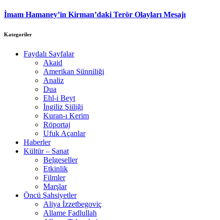
İmam Hamaney’in Kirman’daki Terör Olayları Mesajı
Kategoriler
Faydalı Sayfalar
Akaid
Amerikan Sünniliği
Analiz
Dua
Ehl-i Beyt
İngiliz Şiiliği
Kuran-ı Kerim
Röportaj
Ufuk Açanlar
Haberler
Kültür – Sanat
Belgeseller
Etkinlik
Filmler
Marşlar
Öncü Şahsiyetler
Aliya İzzetbegoviç
Allame Fadlullah