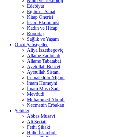
Bilim ve Teknoloji
Edebiyat
Eğitim – Sanat
Kitap Önerisi
İslam Ekonomisi
Kadın ve Hicap
Röportaj
Sağlık ve Yaşam
Öncü Şahsiyetler
Aliya İzzetbegoviç
Allame Fadlullah
Allame Tabatabai
Ayetullah Behcet
Ayetullah Sistani
Cemaleddin Afgani
İmam Humeyni
İmam Musa Sadr
Mevdudi
Muhammed Abduh
Necmettin Erbakan
Şehitler
Abbas Musavi
Ali Şeriati
Fethi Şikaki
Halid İslambuli