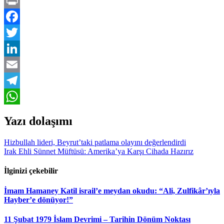
Print
Facebook
Twitter
LinkedIn
Email
Telegram
WhatsApp
Yazı dolaşımı
Hizbullah lideri, Beyrut’taki patlama olayını değerlendirdi
Irak Ehli Sünnet Müftüsü: Amerika’ya Karşı Cihada Hazırız
İlginizi çekebilir
İmam Hamaney Katil israil’e meydan okudu: “Ali, Zulfikâr’ıyla
Hayber’e dönüyor!”
11 Şubat 1979 İslam Devrimi – Tarihin Dönüm Noktası