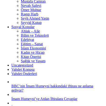
Mustafa Çamran
Nevab Safevi
Ömer Muhtar
Ragıp Harb
Şeyh Ahmed Yasin
Seyyid Kutup
Sosyal Konular
Ahlak – Aile
Bilim ve Teknoloji
Edebiyat
Eğitim – Sanat
İslam Ekonomisi
Kadın ve Hicap
Kitap Önerisi
Sağlık ve Yaşam
Uncategorized
Vahdet Konusu
Vahdet Önderleri
BBC’nin İmam Humeyni hakkındaki iftirası ne anlama
geliyor?
İmam Humeyni’ye Atılan İftiralara Cevaplar