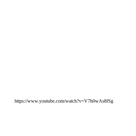
https://www.youtube.com/watch?v=V7h0wAs8fSg