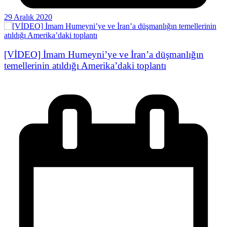
29 Aralık 2020
[VİDEO] İmam Humeyni’ye ve İran’a düşmanlığın
temellerinin atıldığı Amerika’daki toplantı