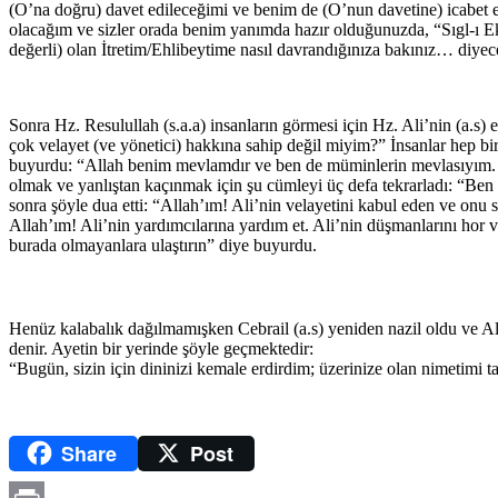
(O’na doğru) davet edileceğimi ve benim de (O’nun davetine) icabet
olacağım ve sizler orada benim yanımda hazır olduğunuzda, “Sıgl-ı Ek
değerli) olan İtretim/Ehlibeytime nasıl davrandığınıza bakınız… diye
Sonra Hz. Resulullah (s.a.a) insanların görmesi için Hz. Ali’nin (a.s) 
çok velayet (ve yönetici) hakkına sahip değil miyim?” İnsanlar hep bi
buyurdu: “Allah benim mevlamdır ve ben de müminlerin mevlasıyım. B
olmak ve yanlıştan kaçınmak için şu cümleyi üç defa tekrarladı: “Be
sonra şöyle dua etti: “Allah’ım! Ali’nin velayetini kabul eden ve onu
Allah’ım! Ali’nin yardımcılarına yardım et. Ali’nin düşmanlarını hor v
burada olmayanlara ulaştırın” diye buyurdu.
Henüz kalabalık dağılmamışken Cebrail (a.s) yeniden nazil oldu ve All
denir. Ayetin bir yerinde şöyle geçmektedir:
“Bugün, sizin için dininizi kemale erdirdim; üzerinize olan nimetimi 
Share
Post