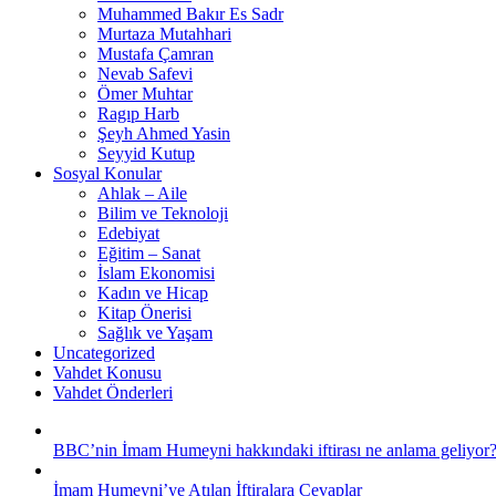
Muhammed Bakır Es Sadr
Murtaza Mutahhari
Mustafa Çamran
Nevab Safevi
Ömer Muhtar
Ragıp Harb
Şeyh Ahmed Yasin
Seyyid Kutup
Sosyal Konular
Ahlak – Aile
Bilim ve Teknoloji
Edebiyat
Eğitim – Sanat
İslam Ekonomisi
Kadın ve Hicap
Kitap Önerisi
Sağlık ve Yaşam
Uncategorized
Vahdet Konusu
Vahdet Önderleri
BBC’nin İmam Humeyni hakkındaki iftirası ne anlama geliyor
İmam Humeyni’ye Atılan İftiralara Cevaplar