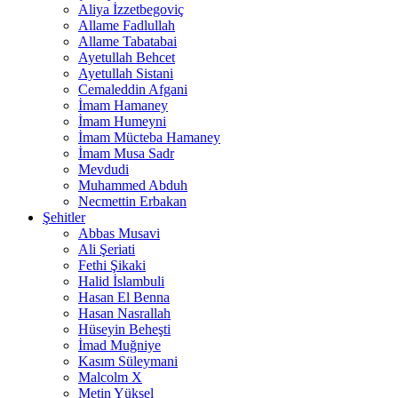
Aliya İzzetbegoviç
Allame Fadlullah
Allame Tabatabai
Ayetullah Behcet
Ayetullah Sistani
Cemaleddin Afgani
İmam Hamaney
İmam Humeyni
İmam Mücteba Hamaney
İmam Musa Sadr
Mevdudi
Muhammed Abduh
Necmettin Erbakan
Şehitler
Abbas Musavi
Ali Şeriati
Fethi Şikaki
Halid İslambuli
Hasan El Benna
Hasan Nasrallah
Hüseyin Beheşti
İmad Muğniye
Kasım Süleymani
Malcolm X
Metin Yüksel