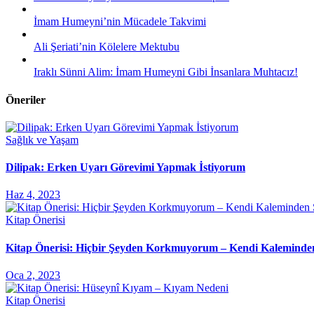
İmam Humeyni’nin Mücadele Takvimi
Ali Şeriati’nin Kölelere Mektubu
Iraklı Sünni Alim: İmam Humeyni Gibi İnsanlara Muhtacız!
Öneriler
Sağlık ve Yaşam
Dilipak: Erken Uyarı Görevimi Yapmak İstiyorum
Haz 4, 2023
Kitap Önerisi
Kitap Önerisi: Hiçbir Şeyden Korkmuyorum – Kendi Kaleminde
Oca 2, 2023
Kitap Önerisi