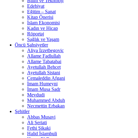
Bilim ve Teknoloji
Edebiyat
Eğitim – Sanat
Kitap Önerisi
İslam Ekonomisi
Kadın ve Hicap
Röportaj
Sağlık ve Yaşam
Öncü Şahsiyetler
Aliya İzzetbegoviç
Allame Fadlullah
Allame Tabatabai
Ayetullah Behcet
Ayetullah Sistani
Cemaleddin Afgani
İmam Humeyni
İmam Musa Sadr
Mevdudi
Muhammed Abduh
Necmettin Erbakan
Şehitler
Abbas Musavi
Ali Şeriati
Fethi Şikaki
Halid İslambuli