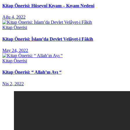
Kitap Önerisi: Hüseynî Kıyam – Kıyam Nedeni
Ağu 4, 2022
Kitap Önerisi
Kitap Önerisi: İslam’da Devlet Velâyet-i Fâkih
May 24, 2022
Kitap Önerisi
Kitap Önerisi: “ Allah’ın Ayı “
Nis 2, 2022