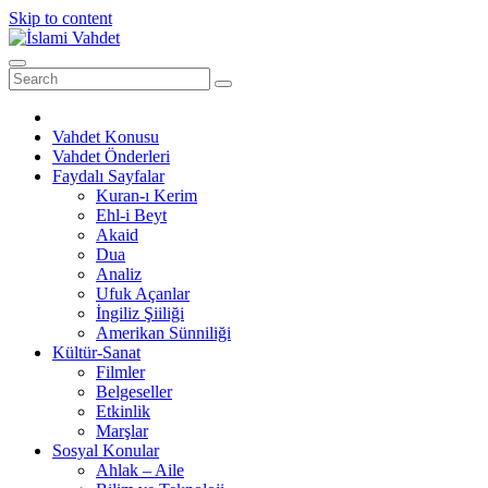
Skip to content
Vahdet Konusu
Vahdet Önderleri
Faydalı Sayfalar
Kuran-ı Kerim
Ehl-i Beyt
Akaid
Dua
Analiz
Ufuk Açanlar
İngiliz Şiiliği
Amerikan Sünniliği
Kültür-Sanat
Filmler
Belgeseller
Etkinlik
Marşlar
Sosyal Konular
Ahlak – Aile