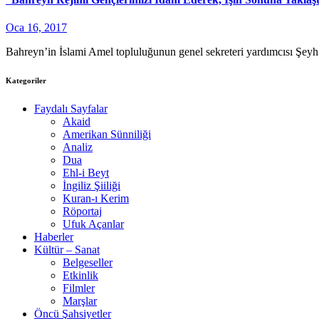
Oca 16, 2017
Bahreyn’in İslami Amel topluluğunun genel sekreteri yardımcısı Şeyh
Kategoriler
Faydalı Sayfalar
Akaid
Amerikan Sünniliği
Analiz
Dua
Ehl-i Beyt
İngiliz Şiiliği
Kuran-ı Kerim
Röportaj
Ufuk Açanlar
Haberler
Kültür – Sanat
Belgeseller
Etkinlik
Filmler
Marşlar
Öncü Şahsiyetler