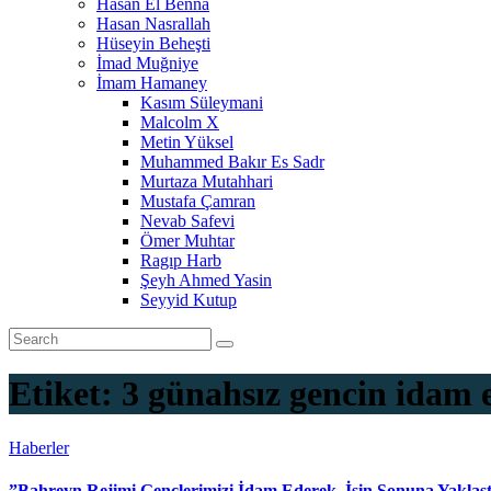
Hasan El Benna
Hasan Nasrallah
Hüseyin Beheşti
İmad Muğniye
İmam Hamaney
Kasım Süleymani
Malcolm X
Metin Yüksel
Muhammed Bakır Es Sadr
Murtaza Mutahhari
Mustafa Çamran
Nevab Safevi
Ömer Muhtar
Ragıp Harb
Şeyh Ahmed Yasin
Seyyid Kutup
Etiket:
3 günahsız gencin idam 
Haberler
”Bahreyn Rejimi Gençlerimizi İdam Ederek, İşin Sonuna Yaklaşt