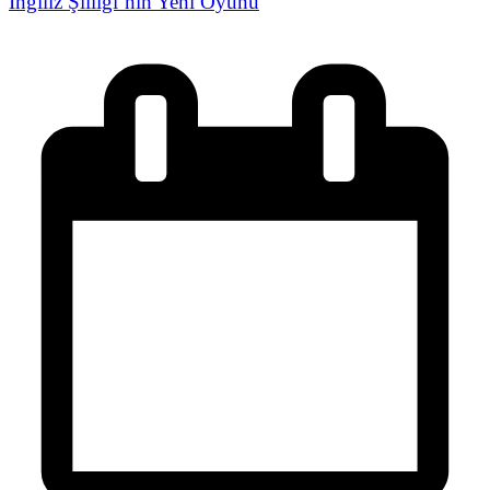
İngiliz Şiiliği’nin Yeni Oyunu