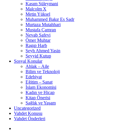
Kasım Süleymani
Malcolm X
Metin Yüksel
Muhammed Bakır Es Sadr
Murtaza Mutahhari
Mustafa Çamran
Nevab Safevi
Ömer Muhtar
Ragıp Harb
Şeyh Ahmed Yasin
Seyyid Kutup
Sosyal Konular
Ahlak – Aile
Bilim ve Teknoloji
Edebiyat
Eğitim – Sanat
İslam Ekonomisi
Kadın ve Hicap
Kitap Önerisi
Sağlık ve Yaşam
Uncategorized
Vahdet Konusu
Vahdet Önderleri