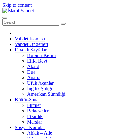
Skip to content
Vahdet Konusu
Vahdet Önderleri
Faydalı Sayfalar
Kuran-ı Kerim
Ehl-i Beyt
Akaid
Dua
Analiz
Ufuk Açanlar
İngiliz Şiiliği
Amerikan Sünniliği
Kültür-Sanat
Filmler
Belgeseller
Etkinlik
Marşlar
Sosyal Konular
Ahlak – Aile