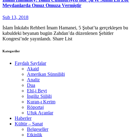
Meydanlarda Omuz Omuza Vermiştir
Şub 13, 2018
İslam İnkılabı Rehberi İmam Hamanei, 5 Şubat’ta gerçekleşen bu
kabuldeki beyanatı bugün Zahdan’da düzenlenen Şehitler
Kongresi’nde yayınlandı. Share List
Kategoriler
Faydalı Sayfalar
Akaid
Amerikan Sünniliği
Analiz
Dua
Ehl-i Beyt
İngiliz Şiiliği
Kuran-ı Kerim
Röportaj
Ufuk Açanlar
Haberler
Kültür – Sanat
Belgeseller
Etkinlik