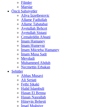
Filmler
Marşlar
Öncü Şahsiyetler
Aliya İzzetbegoviç
Allame Fadlullah
Allame Tabatabai
Ayetullah Behcet
Ayetullah Sistani
Cemaleddin Afgani
İmam Hamaney
İmam Humeyni
İmam Mücteba Hamaney
İmam Musa Sadr
Mevdudi
Muhammed Abduh
Necmettin Erbakan
Şehitler
Abbas Musavi
Ali Şeriati
Fethi Şikaki
Halid İslambuli
Hasan El Benna
Hasan Nasrallah
Hüseyin Beheşti
İmad Muğniye