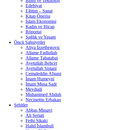
Bilim ve Teknoloji
Edebiyat
Eğitim – Sanat
Kitap Önerisi
İslam Ekonomisi
Kadın ve Hicap
Röportaj
Sağlık ve Yaşam
Öncü Şahsiyetler
Aliya İzzetbegoviç
Allame Fadlullah
Allame Tabatabai
Ayetullah Behcet
Ayetullah Sistani
Cemaleddin Afgani
İmam Humeyni
İmam Musa Sadr
Mevdudi
Muhammed Abduh
Necmettin Erbakan
Şehitler
Abbas Musavi
Ali Şeriati
Fethi Şikaki
Halid İslambuli