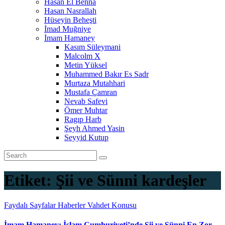
Hasan El Benna
Hasan Nasrallah
Hüseyin Beheşti
İmad Muğniye
İmam Hamaney
Kasım Süleymani
Malcolm X
Metin Yüksel
Muhammed Bakır Es Sadr
Murtaza Mutahhari
Mustafa Çamran
Nevab Safevi
Ömer Muhtar
Ragıp Harb
Şeyh Ahmed Yasin
Seyyid Kutup
Etiket:
Şii ve Sünni kardeşler
Faydalı Sayfalar
Haberler
Vahdet Konusu
İmam Hamaney: İslam Cumhuriyeti’nde Şii ve Sünni En Zor