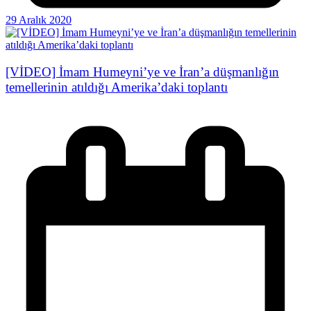
29 Aralık 2020
[VİDEO] İmam Humeyni’ye ve İran’a düşmanlığın
temellerinin atıldığı Amerika’daki toplantı