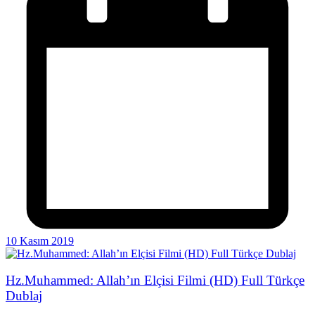
10 Kasım 2019
Hz.Muhammed: Allah’ın Elçisi Filmi (HD) Full Türkçe
Dublaj