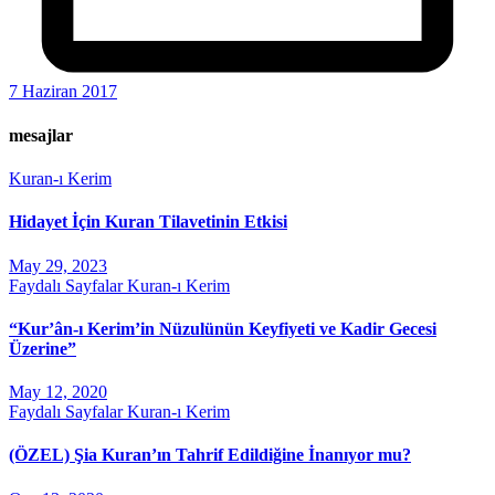
7 Haziran 2017
mesajlar
Kuran-ı Kerim
Hidayet İçin Kuran Tilavetinin Etkisi
May 29, 2023
Faydalı Sayfalar
Kuran-ı Kerim
“Kur’ân-ı Kerim’in Nüzulünün Keyfiyeti ve Kadir Gecesi
Üzerine”
May 12, 2020
Faydalı Sayfalar
Kuran-ı Kerim
(ÖZEL) Şia Kuran’ın Tahrif Edildiğine İnanıyor mu?