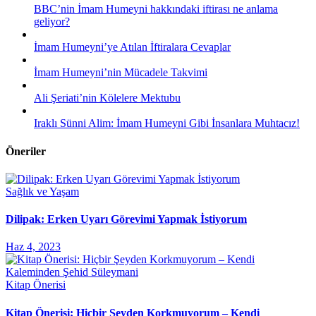
BBC’nin İmam Humeyni hakkındaki iftirası ne anlama
geliyor?
İmam Humeyni’ye Atılan İftiralara Cevaplar
İmam Humeyni’nin Mücadele Takvimi
Ali Şeriati’nin Kölelere Mektubu
Iraklı Sünni Alim: İmam Humeyni Gibi İnsanlara Muhtacız!
Öneriler
Sağlık ve Yaşam
Dilipak: Erken Uyarı Görevimi Yapmak İstiyorum
Haz 4, 2023
Kitap Önerisi
Kitap Önerisi: Hiçbir Şeyden Korkmuyorum – Kendi