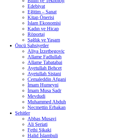
Bilim ve Teknoloji
Edebiyat
Eğitim – Sanat
Kitap Önerisi
İslam Ekonomisi
Kadın ve Hicap
Röportaj
Sağlık ve Yaşam
Öncü Şahsiyetler
Aliya İzzetbegoviç
Allame Fadlullah
Allame Tabatabai
Ayetullah Behcet
Ayetullah Sistani
Cemaleddin Afgani
İmam Humeyni
İmam Musa Sadr
Mevdudi
Muhammed Abduh
Necmettin Erbakan
Şehitler
Abbas Musavi
Ali Şeriati
Fethi Şikaki
Halid İslambuli