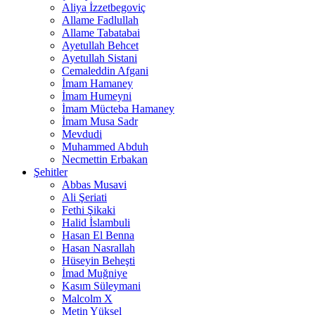
Aliya İzzetbegoviç
Allame Fadlullah
Allame Tabatabai
Ayetullah Behcet
Ayetullah Sistani
Cemaleddin Afgani
İmam Hamaney
İmam Humeyni
İmam Mücteba Hamaney
İmam Musa Sadr
Mevdudi
Muhammed Abduh
Necmettin Erbakan
Şehitler
Abbas Musavi
Ali Şeriati
Fethi Şikaki
Halid İslambuli
Hasan El Benna
Hasan Nasrallah
Hüseyin Beheşti
İmad Muğniye
Kasım Süleymani
Malcolm X
Metin Yüksel