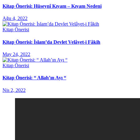
Kitap Önerisi: Hüseynî Kıyam – Kıyam Nedeni
Ağu 4, 2022
Kitap Önerisi
Kitap Önerisi: İslam’da Devlet Velâyet-i Fâkih
May 24, 2022
Kitap Önerisi
Kitap Önerisi: “ Allah’ın Ayı “
Nis 2, 2022