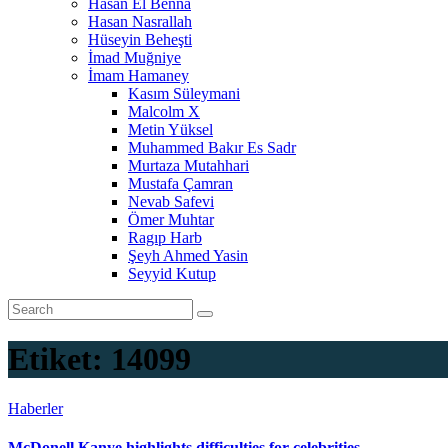
Hasan El Benna
Hasan Nasrallah
Hüseyin Beheşti
İmad Muğniye
İmam Hamaney
Kasım Süleymani
Malcolm X
Metin Yüksel
Muhammed Bakır Es Sadr
Murtaza Mutahhari
Mustafa Çamran
Nevab Safevi
Ömer Muhtar
Ragıp Harb
Şeyh Ahmed Yasin
Seyyid Kutup
Etiket:
14099
Haberler
McDonell Kanye highlights difficulties for celebrities