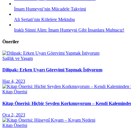
İmam Humeyni’nin Mücadele Takvimi
Ali Şeriati’nin Kölelere Mektubu
Iraklı Sünni Alim: İmam Humeyni Gibi İnsanlara Muhtacız!
Öneriler
Sağlık ve Yaşam
Dilipak: Erken Uyarı Görevimi Yapmak İstiyorum
Haz 4, 2023
Kitap Önerisi
Kitap Önerisi: Hiçbir Şeyden Korkmuyorum – Kendi Kaleminde
Oca 2, 2023
Kitap Önerisi