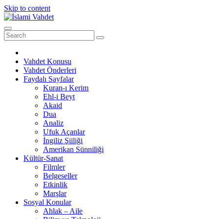
Skip to content
Vahdet Konusu
Vahdet Önderleri
Faydalı Sayfalar
Kuran-ı Kerim
Ehl-i Beyt
Akaid
Dua
Analiz
Ufuk Açanlar
İngiliz Şiiliği
Amerikan Sünniliği
Kültür-Sanat
Filmler
Belgeseller
Etkinlik
Marşlar
Sosyal Konular
Ahlak – Aile