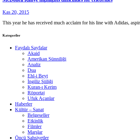
Kas 20, 2015
This year he has received much acclaim for his line with Adidas, aspi
Kategoriler
Faydalı Sayfalar
Akaid
Amerikan Sünniliği
Analiz
Dua
Ehl-i Beyt
İngiliz Şiiliği
Kuran-ı Kerim
Röportaj
Ufuk Açanlar
Haberler
Kültür – Sanat
Belgeseller
Etkinlik
Filmler
Marşlar
Öncü Şahsiyetler