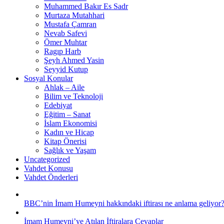
Muhammed Bakır Es Sadr
Murtaza Mutahhari
Mustafa Çamran
Nevab Safevi
Ömer Muhtar
Ragıp Harb
Şeyh Ahmed Yasin
Seyyid Kutup
Sosyal Konular
Ahlak – Aile
Bilim ve Teknoloji
Edebiyat
Eğitim – Sanat
İslam Ekonomisi
Kadın ve Hicap
Kitap Önerisi
Sağlık ve Yaşam
Uncategorized
Vahdet Konusu
Vahdet Önderleri
BBC’nin İmam Humeyni hakkındaki iftirası ne anlama geliyor
İmam Humeyni’ye Atılan İftiralara Cevaplar