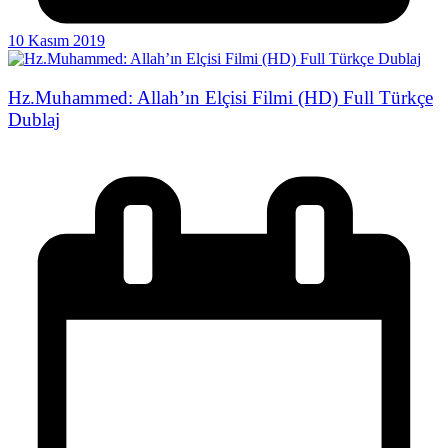
10 Kasım 2019
Hz.Muhammed: Allah’ın Elçisi Filmi (HD) Full Türkçe
Dublaj