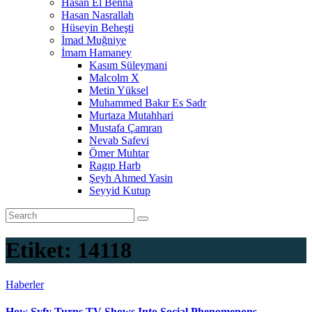
Hasan El Benna
Hasan Nasrallah
Hüseyin Beheşti
İmad Muğniye
İmam Hamaney
Kasım Süleymani
Malcolm X
Metin Yüksel
Muhammed Bakır Es Sadr
Murtaza Mutahhari
Mustafa Çamran
Nevab Safevi
Ömer Muhtar
Ragıp Harb
Şeyh Ahmed Yasin
Seyyid Kutup
Etiket:
14118
Haberler
How Syfy Turns TV Shows Into Social Phenomenons