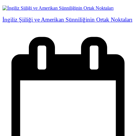
İngiliz Şiiliği ve Amerikan Sünniliğinin Ortak Noktaları