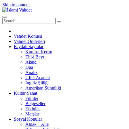
Skip to content
Vahdet Konusu
Vahdet Önderleri
Faydalı Sayfalar
Kuran-ı Kerim
Ehl-i Beyt
Akaid
Dua
Analiz
Ufuk Açanlar
İngiliz Şiiliği
Amerikan Sünniliği
Kültür-Sanat
Filmler
Belgeseller
Etkinlik
Marşlar
Sosyal Konular
Ahlak – Aile