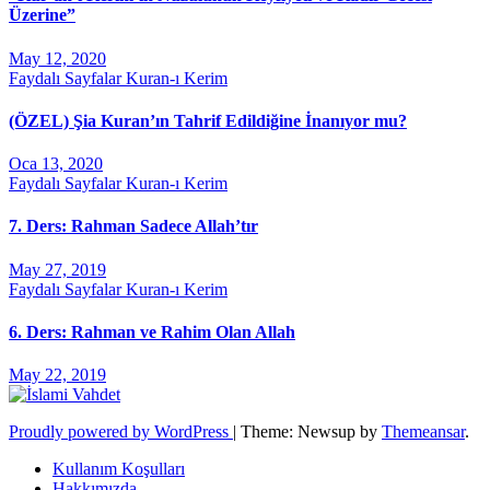
Üzerine”
May 12, 2020
Faydalı Sayfalar
Kuran-ı Kerim
(ÖZEL) Şia Kuran’ın Tahrif Edildiğine İnanıyor mu?
Oca 13, 2020
Faydalı Sayfalar
Kuran-ı Kerim
7. Ders: Rahman Sadece Allah’tır
May 27, 2019
Faydalı Sayfalar
Kuran-ı Kerim
6. Ders: Rahman ve Rahim Olan Allah
May 22, 2019
Proudly powered by WordPress
|
Theme: Newsup by
Themeansar
.
Kullanım Koşulları
Hakkımızda