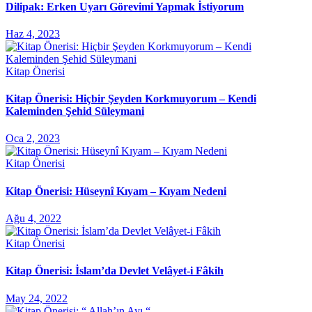
Dilipak: Erken Uyarı Görevimi Yapmak İstiyorum
Haz 4, 2023
Kitap Önerisi
Kitap Önerisi: Hiçbir Şeyden Korkmuyorum – Kendi
Kaleminden Şehid Süleymani
Oca 2, 2023
Kitap Önerisi
Kitap Önerisi: Hüseynî Kıyam – Kıyam Nedeni
Ağu 4, 2022
Kitap Önerisi
Kitap Önerisi: İslam’da Devlet Velâyet-i Fâkih
May 24, 2022