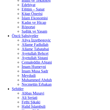
Bilim ve Teknoloji
Edebiyat
Eğitim – Sanat
Kitap Önerisi
İslam Ekonomisi
Kadın ve Hicap
Röportaj
Sağlık ve Yaşam
Öncü Şahsiyetler
Aliya İzzetbegoviç
Allame Fadlullah
Allame Tabatabai
Ayetullah Behcet
Ayetullah Sistani
Cemaleddin Afgani
İmam Humeyni
İmam Musa Sadr
Mevdudi
Muhammed Abduh
Necmettin Erbakan
Şehitler
Abbas Musavi
Ali Şeriati
Fethi Şikaki
Halid İslambuli