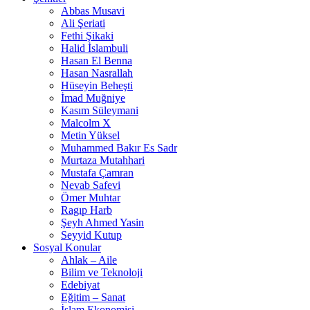
Abbas Musavi
Ali Şeriati
Fethi Şikaki
Halid İslambuli
Hasan El Benna
Hasan Nasrallah
Hüseyin Beheşti
İmad Muğniye
Kasım Süleymani
Malcolm X
Metin Yüksel
Muhammed Bakır Es Sadr
Murtaza Mutahhari
Mustafa Çamran
Nevab Safevi
Ömer Muhtar
Ragıp Harb
Şeyh Ahmed Yasin
Seyyid Kutup
Sosyal Konular
Ahlak – Aile
Bilim ve Teknoloji
Edebiyat
Eğitim – Sanat
İslam Ekonomisi