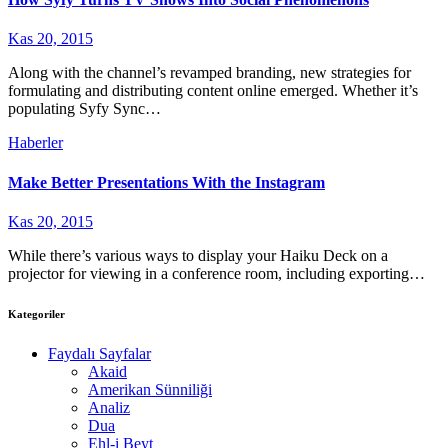
Kas 20, 2015
Along with the channel’s revamped branding, new strategies for
formulating and distributing content online emerged. Whether it’s
populating Syfy Sync…
Haberler
Make Better Presentations With the Instagram
Kas 20, 2015
While there’s various ways to display your Haiku Deck on a
projector for viewing in a conference room, including exporting…
Kategoriler
Faydalı Sayfalar
Akaid
Amerikan Sünniliği
Analiz
Dua
Ehl-i Beyt