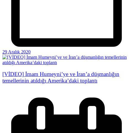
29 Aralık 2020
[VİDEO] İmam Humeyni’ye ve İran’a düşmanlığın
temellerinin atıldığı Amerika’daki toplantı