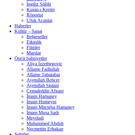
İngiliz Şiiliği
Kuran-ı Kerim
Röportaj
Ufuk Açanlar
Haberler
Kültür – Sanat
Belgeseller
Etkinlik
Filmler
Marşlar
Öncü Şahsiyetler
Aliya İzzetbegoviç
Allame Fadlullah
Allame Tabatabai
Ayetullah Behcet
Ayetullah Sistani
Cemaleddin Afgani
İmam Hamaney
İmam Humeyni
İmam Mücteba Hamaney
İmam Musa Sadr
Mevdudi
Muhammed Abduh
Necmettin Erbakan
Şehitler