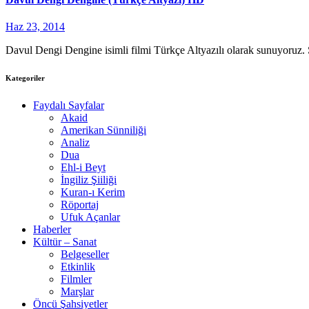
Haz 23, 2014
Davul Dengi Dengine isimli filmi Türkçe Altyazılı olarak sunuyoruz. 
Kategoriler
Faydalı Sayfalar
Akaid
Amerikan Sünniliği
Analiz
Dua
Ehl-i Beyt
İngiliz Şiiliği
Kuran-ı Kerim
Röportaj
Ufuk Açanlar
Haberler
Kültür – Sanat
Belgeseller
Etkinlik
Filmler
Marşlar
Öncü Şahsiyetler