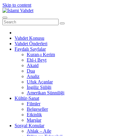
Skip to content
Vahdet Konusu
Vahdet Önderleri
Faydalı Sayfalar
Kuran-ı Kerim
Ehl-i Beyt
Akaid
Dua
Analiz
Ufuk Açanlar
İngiliz Şiiliği
Amerikan Sünniliği
Kültür-Sanat
Filmler
Belgeseller
Etkinlik
Marşlar
Sosyal Konular
Ahlak – Aile