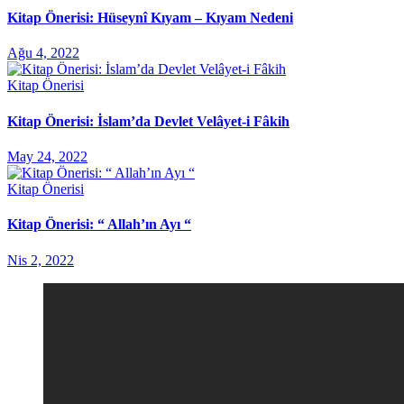
Kitap Önerisi: Hüseynî Kıyam – Kıyam Nedeni
Ağu 4, 2022
Kitap Önerisi
Kitap Önerisi: İslam’da Devlet Velâyet-i Fâkih
May 24, 2022
Kitap Önerisi
Kitap Önerisi: “ Allah’ın Ayı “
Nis 2, 2022