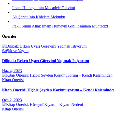
İmam Humeyni’nin Mücadele Takvimi
Ali Şeriati’nin Kölelere Mektubu
Iraklı Sünni Alim: İmam Humeyni Gibi İnsanlara Muhtacız!
Öneriler
Sağlık ve Yaşam
Dilipak: Erken Uyarı Görevimi Yapmak İstiyorum
Haz 4, 2023
Kitap Önerisi
Kitap Önerisi: Hiçbir Şeyden Korkmuyorum – Kendi Kaleminde
Oca 2, 2023
Kitap Önerisi