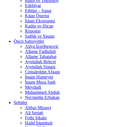
Bilim ve Teknoloji
Edebiyat
Eğitim – Sanat
Kitap Önerisi
İslam Ekonomisi
Kadın ve Hicap
Röportaj
Sağlık ve Yaşam
Öncü Şahsiyetler
Aliya İzzetbegoviç
Allame Fadlullah
Allame Tabatabai
Ayetullah Behcet
Ayetullah Sistani
Cemaleddin Afgani
İmam Humeyni
İmam Musa Sadr
Mevdudi
Muhammed Abduh
Necmettin Erbakan
Şehitler
Abbas Musavi
Ali Şeriati
Fethi Şikaki
Halid İslambuli