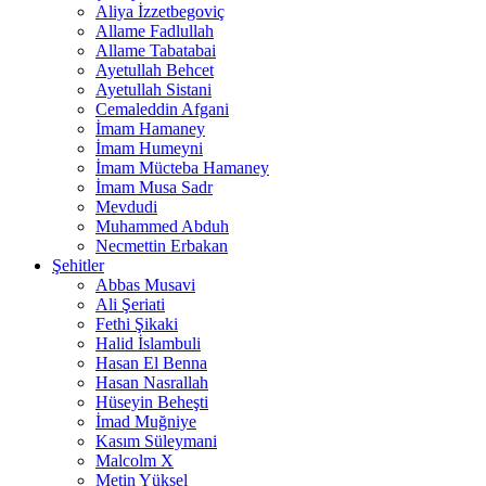
Aliya İzzetbegoviç
Allame Fadlullah
Allame Tabatabai
Ayetullah Behcet
Ayetullah Sistani
Cemaleddin Afgani
İmam Hamaney
İmam Humeyni
İmam Mücteba Hamaney
İmam Musa Sadr
Mevdudi
Muhammed Abduh
Necmettin Erbakan
Şehitler
Abbas Musavi
Ali Şeriati
Fethi Şikaki
Halid İslambuli
Hasan El Benna
Hasan Nasrallah
Hüseyin Beheşti
İmad Muğniye
Kasım Süleymani
Malcolm X
Metin Yüksel