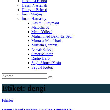
Hasan El Benna
Hasan Nasrallah
Hüseyin Beheşti
İmad Muğniye
İmam Hamaney
Kasım Süleymani
Malcolm X
Metin Yüksel
Muhammed Bakır Es Sadr
Murtaza Mutahhari
Mustafa Çamran
Nevab Safevi
Ömer Muhtar
Ragıp Harb
Şeyh Ahmed Yasin
Seyyid Kutup
Etiket:
dengi
Filmler
Davul Dengi Dengine (Türkçe Altyazı) HD