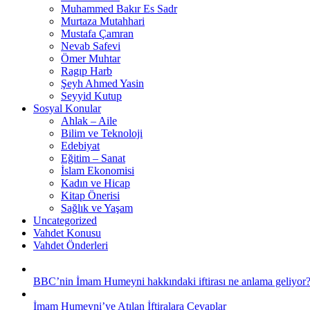
Muhammed Bakır Es Sadr
Murtaza Mutahhari
Mustafa Çamran
Nevab Safevi
Ömer Muhtar
Ragıp Harb
Şeyh Ahmed Yasin
Seyyid Kutup
Sosyal Konular
Ahlak – Aile
Bilim ve Teknoloji
Edebiyat
Eğitim – Sanat
İslam Ekonomisi
Kadın ve Hicap
Kitap Önerisi
Sağlık ve Yaşam
Uncategorized
Vahdet Konusu
Vahdet Önderleri
BBC’nin İmam Humeyni hakkındaki iftirası ne anlama geliyor
İmam Humeyni’ye Atılan İftiralara Cevaplar