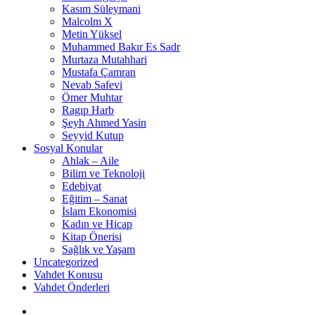
Kasım Süleymani
Malcolm X
Metin Yüksel
Muhammed Bakır Es Sadr
Murtaza Mutahhari
Mustafa Çamran
Nevab Safevi
Ömer Muhtar
Ragıp Harb
Şeyh Ahmed Yasin
Seyyid Kutup
Sosyal Konular
Ahlak – Aile
Bilim ve Teknoloji
Edebiyat
Eğitim – Sanat
İslam Ekonomisi
Kadın ve Hicap
Kitap Önerisi
Sağlık ve Yaşam
Uncategorized
Vahdet Konusu
Vahdet Önderleri