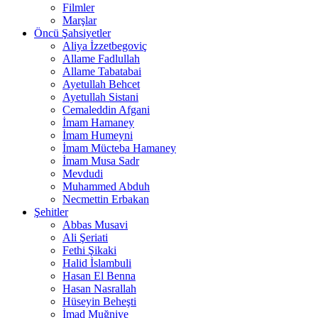
Filmler
Marşlar
Öncü Şahsiyetler
Aliya İzzetbegoviç
Allame Fadlullah
Allame Tabatabai
Ayetullah Behcet
Ayetullah Sistani
Cemaleddin Afgani
İmam Hamaney
İmam Humeyni
İmam Mücteba Hamaney
İmam Musa Sadr
Mevdudi
Muhammed Abduh
Necmettin Erbakan
Şehitler
Abbas Musavi
Ali Şeriati
Fethi Şikaki
Halid İslambuli
Hasan El Benna
Hasan Nasrallah
Hüseyin Beheşti
İmad Muğniye