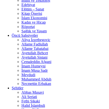
Bilim ve Teknoloji
Edebiyat
Eğitim – Sanat
Kitap Önerisi
İslam Ekonomisi
Kadın ve Hicap
Röportaj
Sağlık ve Yaşam
Öncü Şahsiyetler
Aliya İzzetbegoviç
Allame Fadlullah
Allame Tabatabai
Ayetullah Behcet
Ayetullah Sistani
Cemaleddin Afgani
İmam Humeyni
İmam Musa Sadr
Mevdudi
Muhammed Abduh
Necmettin Erbakan
Şehitler
Abbas Musavi
Ali Şeriati
Fethi Şikaki
Halid İslambuli