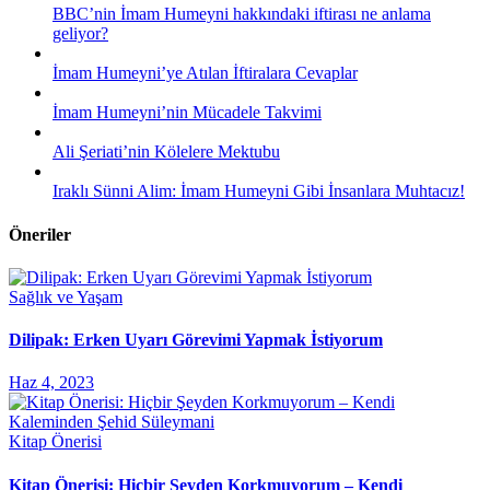
BBC’nin İmam Humeyni hakkındaki iftirası ne anlama
geliyor?
İmam Humeyni’ye Atılan İftiralara Cevaplar
İmam Humeyni’nin Mücadele Takvimi
Ali Şeriati’nin Kölelere Mektubu
Iraklı Sünni Alim: İmam Humeyni Gibi İnsanlara Muhtacız!
Öneriler
Sağlık ve Yaşam
Dilipak: Erken Uyarı Görevimi Yapmak İstiyorum
Haz 4, 2023
Kitap Önerisi
Kitap Önerisi: Hiçbir Şeyden Korkmuyorum – Kendi