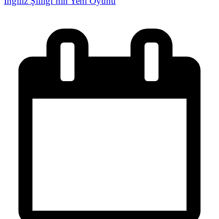
İngiliz Şiiliği’nin Yeni Oyunu