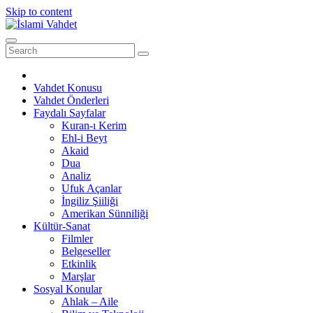
Skip to content
Vahdet Konusu
Vahdet Önderleri
Faydalı Sayfalar
Kuran-ı Kerim
Ehl-i Beyt
Akaid
Dua
Analiz
Ufuk Açanlar
İngiliz Şiiliği
Amerikan Sünniliği
Kültür-Sanat
Filmler
Belgeseller
Etkinlik
Marşlar
Sosyal Konular
Ahlak – Aile