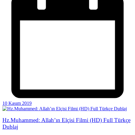
10 Kasım 2019
Hz.Muhammed: Allah’ın Elçisi Filmi (HD) Full Türkçe
Dublaj