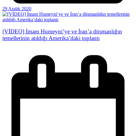
29 Aralık 2020
[VİDEO] İmam Humeyni’ye ve İran’a düşmanlığın
temellerinin atıldığı Amerika’daki toplantı