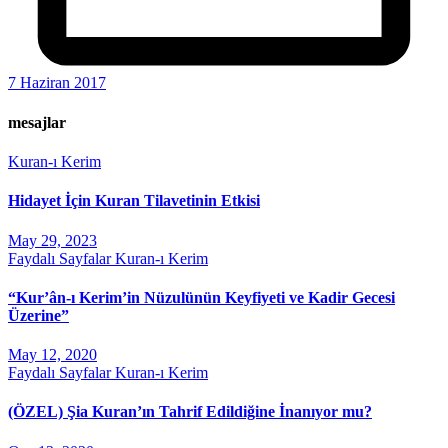
7 Haziran 2017
mesajlar
Kuran-ı Kerim
Hidayet İçin Kuran Tilavetinin Etkisi
May 29, 2023
Faydalı Sayfalar
Kuran-ı Kerim
“Kur’ân-ı Kerim’in Nüzulünün Keyfiyeti ve Kadir Gecesi
Üzerine”
May 12, 2020
Faydalı Sayfalar
Kuran-ı Kerim
(ÖZEL) Şia Kuran’ın Tahrif Edildiğine İnanıyor mu?