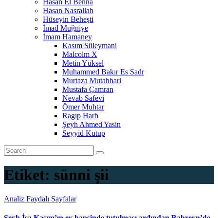
Hasan El Benna
Hasan Nasrallah
Hüseyin Beheşti
İmad Muğniye
İmam Hamaney
Kasım Süleymani
Malcolm X
Metin Yüksel
Muhammed Bakır Es Sadr
Murtaza Mutahhari
Mustafa Çamran
Nevab Safevi
Ömer Muhtar
Ragıp Harb
Şeyh Ahmed Yasin
Seyyid Kutup
Etiket:
sünni şii
Analiz
Faydalı Sayfalar
Şeyh İsa Kasım’ın ev hapsinde tutulması ardından Bahreyn’de