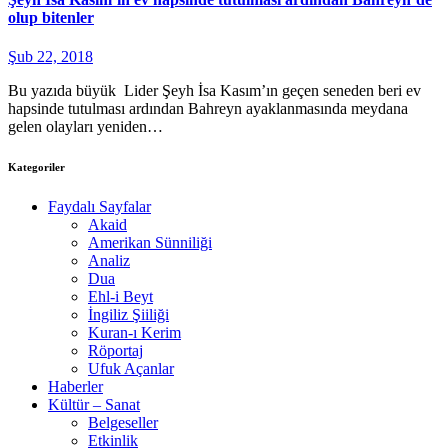
olup bitenler
Şub 22, 2018
Bu yazıda büyük Lider Şeyh İsa Kasım’ın geçen seneden beri ev
hapsinde tutulması ardından Bahreyn ayaklanmasında meydana
gelen olayları yeniden…
Kategoriler
Faydalı Sayfalar
Akaid
Amerikan Sünniliği
Analiz
Dua
Ehl-i Beyt
İngiliz Şiiliği
Kuran-ı Kerim
Röportaj
Ufuk Açanlar
Haberler
Kültür – Sanat
Belgeseller
Etkinlik