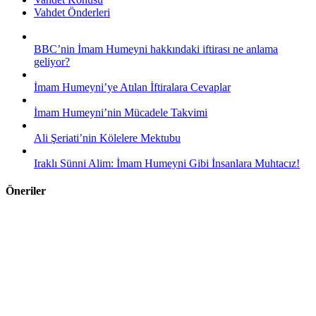
Vahdet Önderleri
BBC’nin İmam Humeyni hakkındaki iftirası ne anlama
geliyor?
İmam Humeyni’ye Atılan İftiralara Cevaplar
İmam Humeyni’nin Mücadele Takvimi
Ali Şeriati’nin Kölelere Mektubu
Iraklı Sünni Alim: İmam Humeyni Gibi İnsanlara Muhtacız!
Öneriler