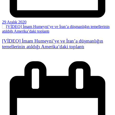
29 Aralık 2020
[VİDEO] İmam Humeyni’ye ve İran’a düşmanlığın
temellerinin atıldığı Amerika’daki toplantı