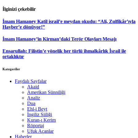
İlginizi çekebilir
İmam Hamaney Katil israil’e meydan okudu: “Ali, Zulfikâr’ıyla
Hayber’e dönüyor!”
İmam Hamaney’in Kirman’daki Terör Olayları Mesajı
Ensarullah: Filistin’e yönelik her türlü ihmalkârlık İsrail ile
ortaklıktır
Kategoriler
Faydalı Sayfalar
Akaid
Amerikan Sünniliği
Analiz
Dua
Ehl-i Beyt
İngiliz Şiiliği
Kuran-ı Kerim
Röportaj
Ufuk Açanlar
Haberler