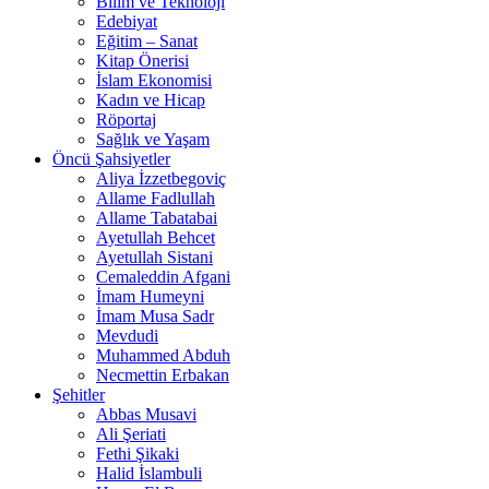
Bilim ve Teknoloji
Edebiyat
Eğitim – Sanat
Kitap Önerisi
İslam Ekonomisi
Kadın ve Hicap
Röportaj
Sağlık ve Yaşam
Öncü Şahsiyetler
Aliya İzzetbegoviç
Allame Fadlullah
Allame Tabatabai
Ayetullah Behcet
Ayetullah Sistani
Cemaleddin Afgani
İmam Humeyni
İmam Musa Sadr
Mevdudi
Muhammed Abduh
Necmettin Erbakan
Şehitler
Abbas Musavi
Ali Şeriati
Fethi Şikaki
Halid İslambuli