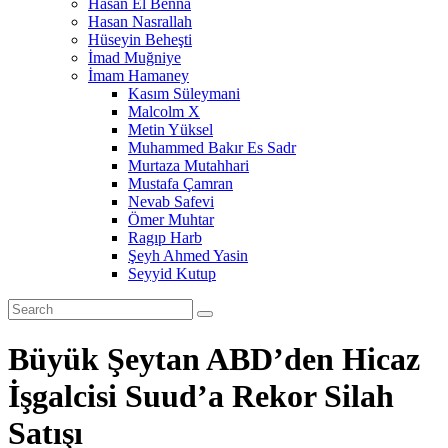
Hasan El Benna
Hasan Nasrallah
Hüseyin Beheşti
İmad Muğniye
İmam Hamaney
Kasım Süleymani
Malcolm X
Metin Yüksel
Muhammed Bakır Es Sadr
Murtaza Mutahhari
Mustafa Çamran
Nevab Safevi
Ömer Muhtar
Ragıp Harb
Şeyh Ahmed Yasin
Seyyid Kutup
Büyük Şeytan ABD’den Hicaz
İşgalcisi Suud’a Rekor Silah
Satışı