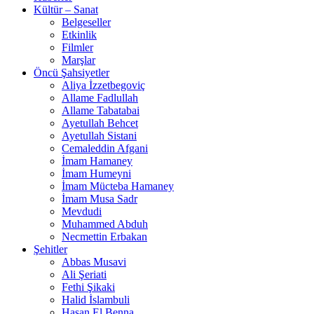
Kültür – Sanat
Belgeseller
Etkinlik
Filmler
Marşlar
Öncü Şahsiyetler
Aliya İzzetbegoviç
Allame Fadlullah
Allame Tabatabai
Ayetullah Behcet
Ayetullah Sistani
Cemaleddin Afgani
İmam Hamaney
İmam Humeyni
İmam Mücteba Hamaney
İmam Musa Sadr
Mevdudi
Muhammed Abduh
Necmettin Erbakan
Şehitler
Abbas Musavi
Ali Şeriati
Fethi Şikaki
Halid İslambuli
Hasan El Benna