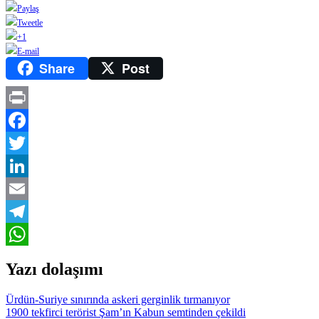
Paylaş
Tweetle
+1
E-mail
Share
Post
Print
Facebook
Twitter
LinkedIn
Email
Telegram
WhatsApp
Yazı dolaşımı
Ürdün-Suriye sınırında askeri gerginlik tırmanıyor
1900 tekfirci terörist Şam’ın Kabun semtinden çekildi