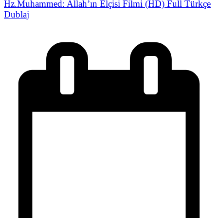
Hz.Muhammed: Allah’ın Elçisi Filmi (HD) Full Türkçe
Dublaj