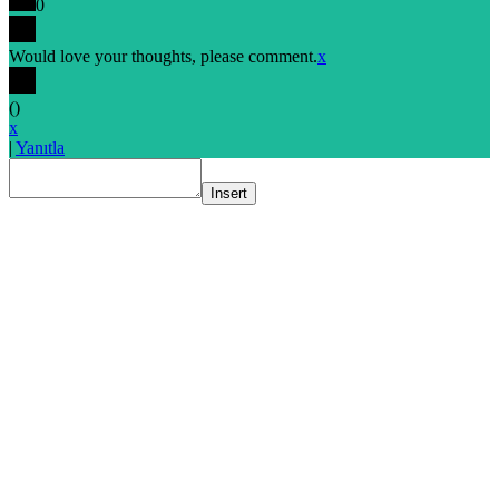
0
Would love your thoughts, please comment.
x
(
)
x
|
Yanıtla
Insert