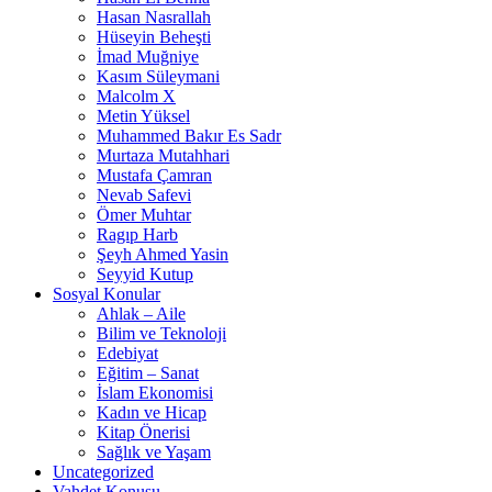
Hasan Nasrallah
Hüseyin Beheşti
İmad Muğniye
Kasım Süleymani
Malcolm X
Metin Yüksel
Muhammed Bakır Es Sadr
Murtaza Mutahhari
Mustafa Çamran
Nevab Safevi
Ömer Muhtar
Ragıp Harb
Şeyh Ahmed Yasin
Seyyid Kutup
Sosyal Konular
Ahlak – Aile
Bilim ve Teknoloji
Edebiyat
Eğitim – Sanat
İslam Ekonomisi
Kadın ve Hicap
Kitap Önerisi
Sağlık ve Yaşam
Uncategorized
Vahdet Konusu