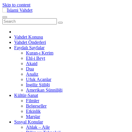
Skip to content
Vahdet Konusu
Vahdet Önderleri
Faydalı Sayfalar
Kuran-ı Kerim
Ehl-i Beyt
Akaid
Dua
Analiz
Ufuk Açanlar
İngiliz Şiiliği
Amerikan Sünniliği
Kültür-Sanat
Filmler
Belgeseller
Etkinlik
Marşlar
Sosyal Konular
Ahlak – Aile