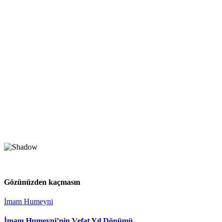
Gözünüzden kaçmasın
İmam Humeyni
İmam Humeyni’nin Vefat Yıl Dönümü