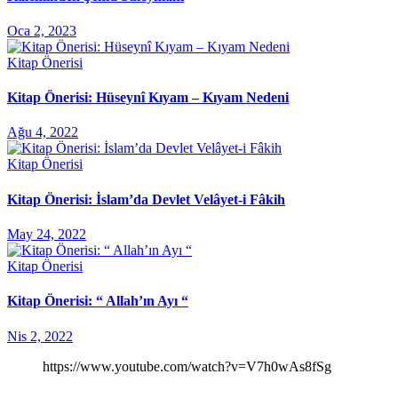
Oca 2, 2023
Kitap Önerisi
Kitap Önerisi: Hüseynî Kıyam – Kıyam Nedeni
Ağu 4, 2022
Kitap Önerisi
Kitap Önerisi: İslam’da Devlet Velâyet-i Fâkih
May 24, 2022
Kitap Önerisi
Kitap Önerisi: “ Allah’ın Ayı “
Nis 2, 2022
https://www.youtube.com/watch?v=V7h0wAs8fSg