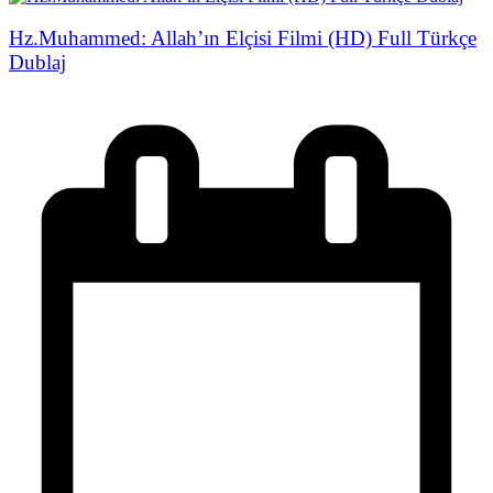
Hz.Muhammed: Allah’ın Elçisi Filmi (HD) Full Türkçe
Dublaj