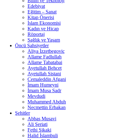
Bilim ve Teknoloji
Edebiyat
Eğitim – Sanat
Kitap Önerisi
İslam Ekonomisi
Kadın ve Hicap
Röportaj
Sağlık ve Yaşam
Öncü Şahsiyetler
Aliya İzzetbegoviç
Allame Fadlullah
Allame Tabatabai
Ayetullah Behcet
Ayetullah Sistani
Cemaleddin Afgani
İmam Humeyni
İmam Musa Sadr
Mevdudi
Muhammed Abduh
Necmettin Erbakan
Şehitler
Abbas Musavi
Ali Şeriati
Fethi Şikaki
Halid İslambuli