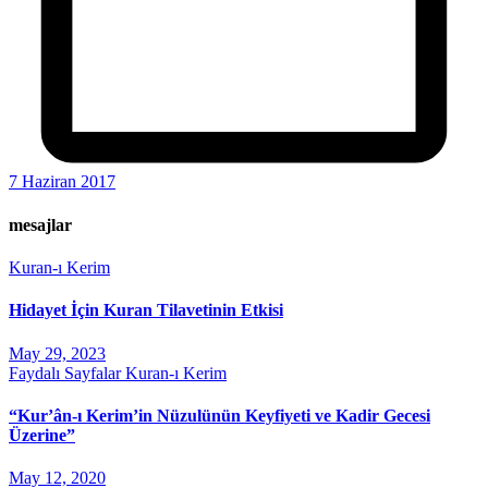
7 Haziran 2017
mesajlar
Kuran-ı Kerim
Hidayet İçin Kuran Tilavetinin Etkisi
May 29, 2023
Faydalı Sayfalar
Kuran-ı Kerim
“Kur’ân-ı Kerim’in Nüzulünün Keyfiyeti ve Kadir Gecesi
Üzerine”
May 12, 2020