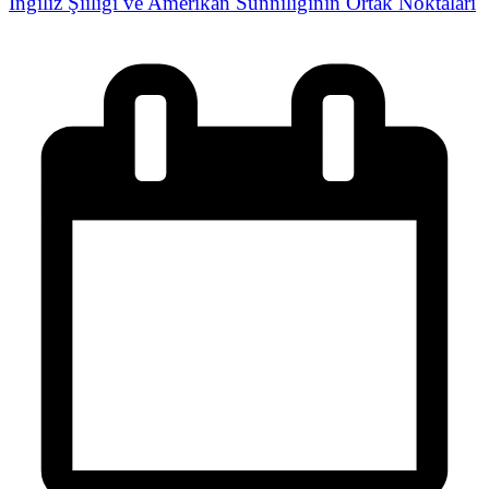
İngiliz Şiiliği ve Amerikan Sünniliğinin Ortak Noktaları