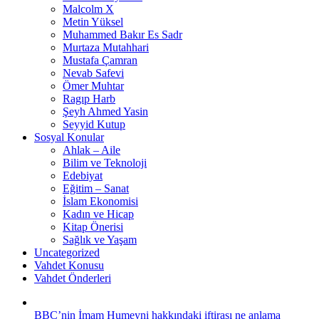
Malcolm X
Metin Yüksel
Muhammed Bakır Es Sadr
Murtaza Mutahhari
Mustafa Çamran
Nevab Safevi
Ömer Muhtar
Ragıp Harb
Şeyh Ahmed Yasin
Seyyid Kutup
Sosyal Konular
Ahlak – Aile
Bilim ve Teknoloji
Edebiyat
Eğitim – Sanat
İslam Ekonomisi
Kadın ve Hicap
Kitap Önerisi
Sağlık ve Yaşam
Uncategorized
Vahdet Konusu
Vahdet Önderleri
BBC’nin İmam Humeyni hakkındaki iftirası ne anlama