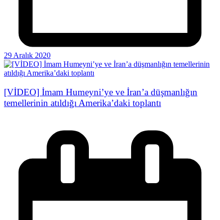
29 Aralık 2020
[VİDEO] İmam Humeyni’ye ve İran’a düşmanlığın
temellerinin atıldığı Amerika’daki toplantı