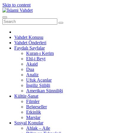
Skip to content
Vahdet Konusu
Vahdet Önderleri
Faydalı Sayfalar
Kuran-ı Kerim
Ehl-i Beyt
Akaid
Dua
Analiz
Ufuk Açanlar
İngiliz Şiiliği
Amerikan Sünniliği
Kültür-Sanat
Filmler
Belgeseller
Etkinlik
Marşlar
Sosyal Konular
Ahlak – Aile