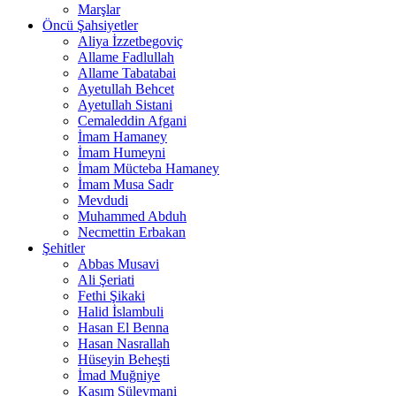
Marşlar
Öncü Şahsiyetler
Aliya İzzetbegoviç
Allame Fadlullah
Allame Tabatabai
Ayetullah Behcet
Ayetullah Sistani
Cemaleddin Afgani
İmam Hamaney
İmam Humeyni
İmam Mücteba Hamaney
İmam Musa Sadr
Mevdudi
Muhammed Abduh
Necmettin Erbakan
Şehitler
Abbas Musavi
Ali Şeriati
Fethi Şikaki
Halid İslambuli
Hasan El Benna
Hasan Nasrallah
Hüseyin Beheşti
İmad Muğniye
Kasım Süleymani