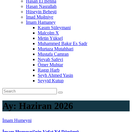
Hasan El Benna
Hasan Nasrallah
Hüseyin Beheşti
İmad Muğniye
İmam Hamaney
Kasım Süleymani
Malcolm X
Metin Yüksel
Muhammed Bakır Es Sadr
Murtaza Mutahhari
Mustafa Çamran
Nevab Safevi
Ömer Muhtar
Ragıp Harb
Şeyh Ahmed Yasin
Seyyid Kutup
Ay:
Haziran 2026
İmam Humeyni
İmam Humeyni’nin Vefat Yıl Dönümü