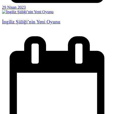
29 Nisan 2023
İngiliz Şiiliği’nin Yeni Oyunu