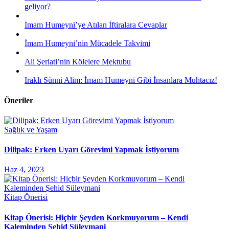
geliyor?
İmam Humeyni’ye Atılan İftiralara Cevaplar
İmam Humeyni’nin Mücadele Takvimi
Ali Şeriati’nin Kölelere Mektubu
Iraklı Sünni Alim: İmam Humeyni Gibi İnsanlara Muhtacız!
Öneriler
Sağlık ve Yaşam
Dilipak: Erken Uyarı Görevimi Yapmak İstiyorum
Haz 4, 2023
Kitap Önerisi
Kitap Önerisi: Hiçbir Şeyden Korkmuyorum – Kendi
Kaleminden Şehid Süleymani