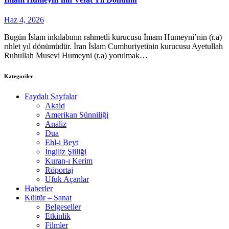
Haz 4, 2026
Bugün İslam inkılabının rahmetli kurucusu İmam Humeyni’nin (r.a)
rıhlet yıl dönümüdür. İran İslam Cumhuriyetinin kurucusu Ayetullah
Ruhullah Musevi Humeyni (r.a) yorulmak…
Kategoriler
Faydalı Sayfalar
Akaid
Amerikan Sünniliği
Analiz
Dua
Ehl-i Beyt
İngiliz Şiiliği
Kuran-ı Kerim
Röportaj
Ufuk Açanlar
Haberler
Kültür – Sanat
Belgeseller
Etkinlik
Filmler