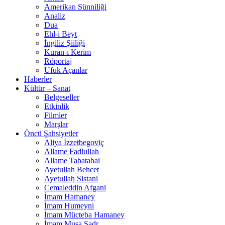
Amerikan Sünniliği
Analiz
Dua
Ehl-i Beyt
İngiliz Şiiliği
Kuran-ı Kerim
Röportaj
Ufuk Açanlar
Haberler
Kültür – Sanat
Belgeseller
Etkinlik
Filmler
Marşlar
Öncü Şahsiyetler
Aliya İzzetbegoviç
Allame Fadlullah
Allame Tabatabai
Ayetullah Behcet
Ayetullah Sistani
Cemaleddin Afgani
İmam Hamaney
İmam Humeyni
İmam Mücteba Hamaney
İmam Musa Sadr