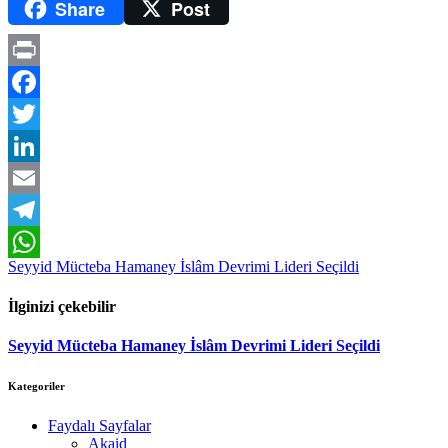
Share
Post
Print
Facebook
Twitter
LinkedIn
Email
Telegram
Yazı
Seyyid Mücteba Hamaney İslâm Devrimi Lideri Seçildi
WhatsApp
dolaşımı
İlginizi çekebilir
Seyyid Mücteba Hamaney İslâm Devrimi Lideri Seçildi
Kategoriler
Faydalı Sayfalar
Akaid