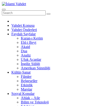
Skip
to
content
Vahdet Konusu
Vahdet Önderleri
Faydalı Sayfalar
Kuran-ı Kerim
Ehl-i Beyt
Akaid
Dua
Analiz
Ufuk Açanlar
İngiliz Şiiliği
Amerikan Sünniliği
Kültür-Sanat
Filmler
Belgeseller
Etkinlik
Marşlar
Sosyal Konular
Ahlak – Aile
Bilim ve Teknoloji