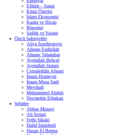
Edebiyat
Eğitim – Sanat
Kitap Önerisi
İslam Ekonomisi
Kadın ve Hicap
Röportaj
Sağlık ve Yaşam
Öncü Şahsiyetler
Aliya İzzetbegoviç
Allame Fadlullah
Allame Tabatabai
Ayetullah Behcet
Ayetullah Sistani
Cemaleddin Afgani
İmam Humeyni
İmam Musa Sadr
Mevdudi
Muhammed Abduh
Necmettin Erbakan
Şehitler
Abbas Musavi
Ali Şeriati
Fethi Şikaki
Halid İslambuli
Hasan El Benna