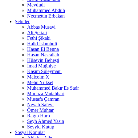
Mevdudi
Muhammed Abduh
Necmettin Erbakan
Şehitler
Abbas Musavi
Ali Şeriati
Fethi Şikaki
Halid İslambuli
Hasan El Benna
Hasan Nasrallah
Hüseyin Beheşti
İmad Muğniye
Kasım Süleymani
Malcolm X
Metin Yüksel
Muhammed Bakır Es Sadr
Murtaza Mutahhari
Mustafa Çamran
Nevab Safevi
Ömer Muhtar
Ragıp Harb
Şeyh Ahmed Yasin
Seyyid Kutup
Sosyal Konular
Ahlak – Aile