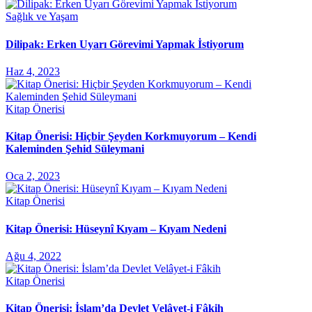
Sağlık ve Yaşam
Dilipak: Erken Uyarı Görevimi Yapmak İstiyorum
Haz 4, 2023
Kitap Önerisi
Kitap Önerisi: Hiçbir Şeyden Korkmuyorum – Kendi
Kaleminden Şehid Süleymani
Oca 2, 2023
Kitap Önerisi
Kitap Önerisi: Hüseynî Kıyam – Kıyam Nedeni
Ağu 4, 2022
Kitap Önerisi
Kitap Önerisi: İslam’da Devlet Velâyet-i Fâkih