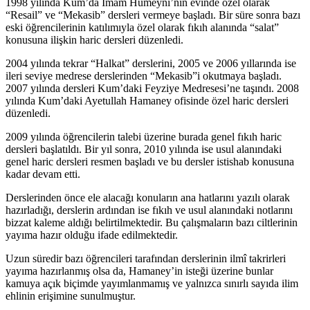
1998 yılında Kum’da İmam Humeyni’nin evinde özel olarak
“Resail” ve “Mekasib” dersleri vermeye başladı. Bir süre sonra bazı
eski öğrencilerinin katılımıyla özel olarak fıkıh alanında “salat”
konusuna ilişkin haric dersleri düzenledi.
2004 yılında tekrar “Halkat” derslerini, 2005 ve 2006 yıllarında ise
ileri seviye medrese derslerinden “Mekasib”i okutmaya başladı.
2007 yılında dersleri Kum’daki Feyziye Medresesi’ne taşındı. 2008
yılında Kum’daki Ayetullah Hamaney ofisinde özel haric dersleri
düzenledi.
2009 yılında öğrencilerin talebi üzerine burada genel fıkıh haric
dersleri başlatıldı. Bir yıl sonra, 2010 yılında ise usul alanındaki
genel haric dersleri resmen başladı ve bu dersler istishab konusuna
kadar devam etti.
Derslerinden önce ele alacağı konuların ana hatlarını yazılı olarak
hazırladığı, derslerin ardından ise fıkıh ve usul alanındaki notlarını
bizzat kaleme aldığı belirtilmektedir. Bu çalışmaların bazı ciltlerinin
yayıma hazır olduğu ifade edilmektedir.
Uzun süredir bazı öğrencileri tarafından derslerinin ilmî takrirleri
yayıma hazırlanmış olsa da, Hamaney’in isteği üzerine bunlar
kamuya açık biçimde yayımlanmamış ve yalnızca sınırlı sayıda ilim
ehlinin erişimine sunulmuştur.