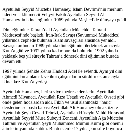
Ayetullah Seyyid Mücteba Hamaney, İslam Devrimi’nin merhum
lideri ve taklit mercii Veliyyi Fakih Ayetullah Seyyid Ali
Hamaney’in ikinci oğludur. 1969 yılında Meşhed’de dünyaya geldi.
Dini eğitimine Tahran’daki Ayetullah Müctehidi Tahrani
Medresesi’nde başladı. İran‑Irak Savaşı (Savunma-i Mukaddes)
yıllarında cephede bulunan İslam savaşçıları arasında yer aldı.
Savaşın ardından 1989 yılında dini eğitimini ilerletmek amacıyla
Kum’a gitti ve 1992 yılına kadar burada bulundu. 1992 yılında
yaklaşık beş yıl süreyle Tahran’a dönerek dini eğitimine burada
devam etti.
1997 yılında Şehide Zehra Haddad Adel ile evlendi. Aynı yıl dini
eğitimini tamamlamak ve ilmi çalışmalarını sürdürmek amacıyla
ikinci kez Kum’a yerleşti.
Ayetullah Hamaney, ileri seviye medrese derslerini Ayetullah
Ahmedî Miyaneci, Ayetullah Rıza Ustadi ve Ayetullah Ovsati gibi
önde gelen hocalardan aldı. Fıkıh ve usul alanındaki “haric”
derslerine ise başta babası Ayetullah Ali Hamaney olmak üzere
Ayetullah Şeyh Cevad Tebrizi, Ayetullah Hüseyin Vahid Horasani,
Ayetullah Seyyid Musa Şubeyri Zencani, Ayetullah Ağa Mücteba
Tahrani ve Ayetullah Şeyh Muhammed Mümin Kumi gibi önemli
âlimlerin yanında katıldı. Bu derslerde 17 yılı aşkın süre boyunca