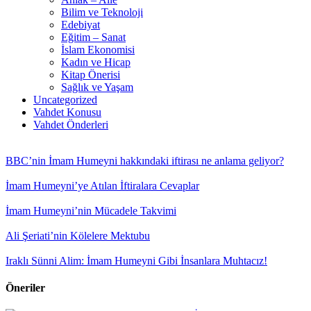
Bilim ve Teknoloji
Edebiyat
Eğitim – Sanat
İslam Ekonomisi
Kadın ve Hicap
Kitap Önerisi
Sağlık ve Yaşam
Uncategorized
Vahdet Konusu
Vahdet Önderleri
BBC’nin İmam Humeyni hakkındaki iftirası ne anlama geliyor?
İmam Humeyni’ye Atılan İftiralara Cevaplar
İmam Humeyni’nin Mücadele Takvimi
Ali Şeriati’nin Kölelere Mektubu
Iraklı Sünni Alim: İmam Humeyni Gibi İnsanlara Muhtacız!
Öneriler