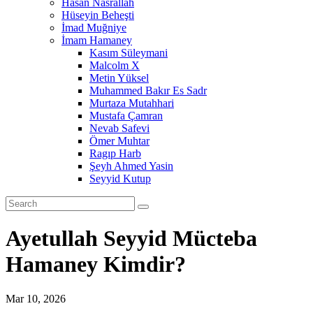
Hasan Nasrallah
Hüseyin Beheşti
İmad Muğniye
İmam Hamaney
Kasım Süleymani
Malcolm X
Metin Yüksel
Muhammed Bakır Es Sadr
Murtaza Mutahhari
Mustafa Çamran
Nevab Safevi
Ömer Muhtar
Ragıp Harb
Şeyh Ahmed Yasin
Seyyid Kutup
Ayetullah Seyyid Mücteba
Hamaney Kimdir?
Mar 10, 2026