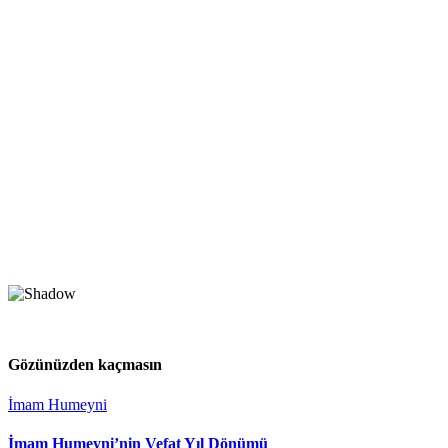
Gözünüzden kaçmasın
İmam Humeyni
İmam Humeyni’nin Vefat Yıl Dönümü