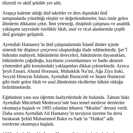
düzenli ve aktif şekilde yer aldı.
Arapça kaleme aldığı ilmî takrirler ve ders dışındaki ilmî
tartışmalarda yönelttiği eleştiri ve değerlendirmeler, bazı önde gelen
âlimlerin dikkatini çekti. İlmi yeteneği, disiplinli çalışması ve analitik
yaklaşımı sayesinde özellikle fıkıh, usul ve rical alanlarında çeşitli
ilmî görüşler geliştirdi.
Ayetullah Hamaney’in ilmî çalışmalarında İslamî ilimler içinde
sistemli bir düşünce çerçevesi oluşturduğu ifade edilmektedir. Şer’î
hükmün mahiyeti, hükümlerin dereceleri, hükümlerin dayanakları,
hükümlerin çoğulluğu, kayıtların yorumlanması ve hadis aktarım
yöntemleri gibi konulardaki yaklaşımları dikkat çekmektedir. Ayrıca
Şeyh Ensari, Ahund Horasani, Muhakkik Na’ini, Ağa Ziya Iraki,
Seyyid Hüseyin İsfahani, Ayetullah Burucerdi ve İmam Humeyni
gibi önde gelen fıkıh ve usul âlimlerinin ekollerine hâkim olduğu
belirtilmektedir.
Eğitiminin yanı sıra öğretim faaliyetlerinde de bulundu. Tahran’daki
Ayetullah Müctehidi Medresesi’nde bazı temel medrese derslerini
okutmaya başladı ve 1995 yılından itibaren “Mealim” dersini verdi.
Daha sonra Ayetullah Ali Hamaney’in tavsiyesi üzerine bu dersi
bırakarak Şehid Muhammed Bakır es‑Sadr’ın “Halkat” adlı
eserlerini okutmaya başladı.