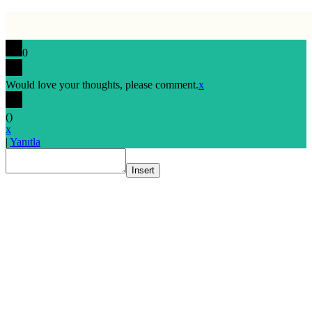
0
Would love your thoughts, please comment.
x
(
)
x
|
Yanıtla
Insert