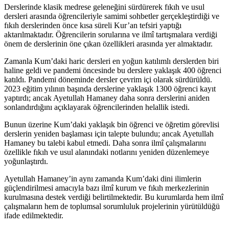
Derslerinde klasik medrese geleneğini sürdürerek fıkıh ve usul
dersleri arasında öğrencileriyle samimi sohbetler gerçekleştirdiği ve
fıkıh derslerinden önce kısa süreli Kur’an tefsiri yaptığı
aktarılmaktadır. Öğrencilerin sorularına ve ilmî tartışmalara verdiği
önem de derslerinin öne çıkan özellikleri arasında yer almaktadır.
Zamanla Kum’daki haric dersleri en yoğun katılımlı derslerden biri
haline geldi ve pandemi öncesinde bu derslere yaklaşık 400 öğrenci
katıldı. Pandemi döneminde dersler çevrim içi olarak sürdürüldü.
2023 eğitim yılının başında derslerine yaklaşık 1300 öğrenci kayıt
yaptırdı; ancak Ayetullah Hamaney daha sonra derslerini aniden
sonlandırdığını açıklayarak öğrencilerinden helallik istedi.
Bunun üzerine Kum’daki yaklaşık bin öğrenci ve öğretim görevlisi
derslerin yeniden başlaması için talepte bulundu; ancak Ayetullah
Hamaney bu talebi kabul etmedi. Daha sonra ilmî çalışmalarını
özellikle fıkıh ve usul alanındaki notlarını yeniden düzenlemeye
yoğunlaştırdı.
Ayetullah Hamaney’in aynı zamanda Kum’daki dini ilimlerin
güçlendirilmesi amacıyla bazı ilmî kurum ve fıkıh merkezlerinin
kurulmasına destek verdiği belirtilmektedir. Bu kurumlarda hem ilmî
çalışmaların hem de toplumsal sorumluluk projelerinin yürütüldüğü
ifade edilmektedir.