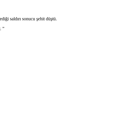
iği saldırı sonucu şehit düştü.
. ”