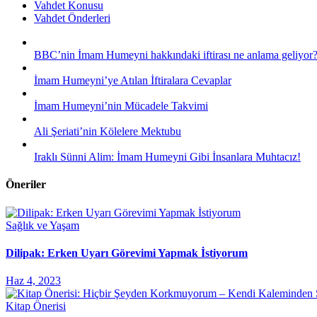
Vahdet Konusu
Vahdet Önderleri
BBC’nin İmam Humeyni hakkındaki iftirası ne anlama geliyor
İmam Humeyni’ye Atılan İftiralara Cevaplar
İmam Humeyni’nin Mücadele Takvimi
Ali Şeriati’nin Kölelere Mektubu
Iraklı Sünni Alim: İmam Humeyni Gibi İnsanlara Muhtacız!
Öneriler
Sağlık ve Yaşam
Dilipak: Erken Uyarı Görevimi Yapmak İstiyorum
Haz 4, 2023
Kitap Önerisi