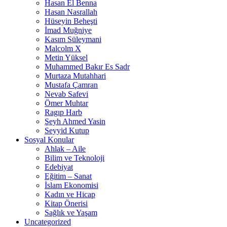
Hasan El Benna
Hasan Nasrallah
Hüseyin Beheşti
İmad Muğniye
Kasım Süleymani
Malcolm X
Metin Yüksel
Muhammed Bakır Es Sadr
Murtaza Mutahhari
Mustafa Çamran
Nevab Safevi
Ömer Muhtar
Ragıp Harb
Şeyh Ahmed Yasin
Seyyid Kutup
Sosyal Konular
Ahlak – Aile
Bilim ve Teknoloji
Edebiyat
Eğitim – Sanat
İslam Ekonomisi
Kadın ve Hicap
Kitap Önerisi
Sağlık ve Yaşam
Uncategorized