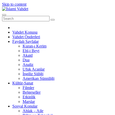
Skip to content
Vahdet Konusu
Vahdet Önderleri
Faydalı Sayfalar
Kuran-ı Kerim
Ehl-i Beyt
Akaid
Dua
Analiz
Ufuk Açanlar
İngiliz Şiiliği
Amerikan Sünniliği
Kültür-Sanat
Filmler
Belgeseller
Etkinlik
Marşlar
Sosyal Konular
Ahlak – Aile