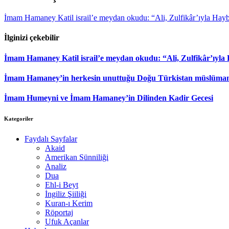
İmam Hamaney Katil israil’e meydan okudu: “Ali, Zulfikâr’ıyla Hay
İlginizi çekebilir
İmam Hamaney Katil israil’e meydan okudu: “Ali, Zulfikâr’ıyla
İmam Hamaney’in herkesin unuttuğu Doğu Türkistan müslümanla
İmam Humeyni ve İmam Hamaney’in Dilinden Kadir Gecesi
Kategoriler
Faydalı Sayfalar
Akaid
Amerikan Sünniliği
Analiz
Dua
Ehl-i Beyt
İngiliz Şiiliği
Kuran-ı Kerim
Röportaj
Ufuk Açanlar