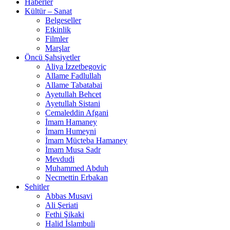
Haberler
Kültür – Sanat
Belgeseller
Etkinlik
Filmler
Marşlar
Öncü Şahsiyetler
Aliya İzzetbegoviç
Allame Fadlullah
Allame Tabatabai
Ayetullah Behcet
Ayetullah Sistani
Cemaleddin Afgani
İmam Hamaney
İmam Humeyni
İmam Mücteba Hamaney
İmam Musa Sadr
Mevdudi
Muhammed Abduh
Necmettin Erbakan
Şehitler
Abbas Musavi
Ali Şeriati
Fethi Şikaki
Halid İslambuli