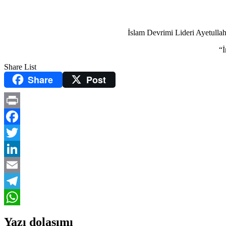
İslam Devrimi Lideri Ayetullah
“İ
Share List
Share
Post
Print
Facebook
Twitter
LinkedIn
Email
Telegram
WhatsApp
Yazı dolaşımı