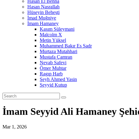
Hasan El Benna
Hasan Nasrallah
Hüseyin Beheşti
İmad Muğniye
İmam Hamaney
Kasım Süleymani
Malcolm X
Metin Yüksel
Muhammed Bakır Es Sadr
Murtaza Mutahhari
Mustafa Çamran
Nevab Safevi
Ömer Muhtar
Ragıp Harb
Şeyh Ahmed Yasin
Seyyid Kutup
İmam Seyyid Ali Hamaney Şehi
Mar 1, 2026