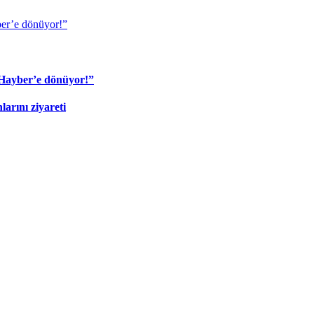
ber’e dönüyor!”
 Hayber’e dönüyor!”
rını ziyareti