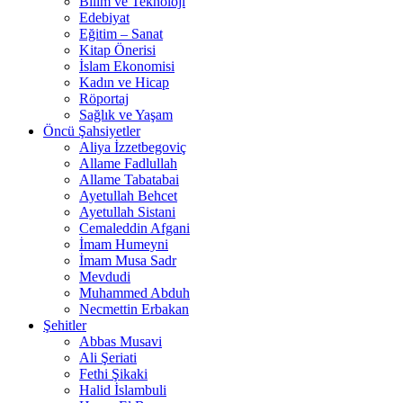
Bilim ve Teknoloji
Edebiyat
Eğitim – Sanat
Kitap Önerisi
İslam Ekonomisi
Kadın ve Hicap
Röportaj
Sağlık ve Yaşam
Öncü Şahsiyetler
Aliya İzzetbegoviç
Allame Fadlullah
Allame Tabatabai
Ayetullah Behcet
Ayetullah Sistani
Cemaleddin Afgani
İmam Humeyni
İmam Musa Sadr
Mevdudi
Muhammed Abduh
Necmettin Erbakan
Şehitler
Abbas Musavi
Ali Şeriati
Fethi Şikaki
Halid İslambuli