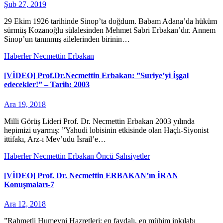
Şub 27, 2019
29 Ekim 1926 tarihinde Sinop’ta doğdum. Babam Adana’da hüküm
sürmüş Kozanoğlu sülalesinden Mehmet Sabri Erbakan’dır. Annem
Sinop’un tanınmış ailelerinden birinin…
Haberler
Necmettin Erbakan
[VİDEO] Prof.Dr.Necmettin Erbakan: ”Suriye’yi İşgal
edecekler!” – Tarih: 2003
Ara 19, 2018
Milli Görüş Lideri Prof. Dr. Necmettin Erbakan 2003 yılında
hepimizi uyarmış: ”Yahudi lobisinin etkisinde olan Haçlı-Siyonist
ittifakı, Arz-ı Mev’udu İsrail’e…
Haberler
Necmettin Erbakan
Öncü Şahsiyetler
[VİDEO] Prof. Dr. Necmettin ERBAKAN’ın İRAN
Konuşmaları-7
Ara 12, 2018
”Rahmetli Humeyni Hazretleri; en faydalı, en mühim inkılabı