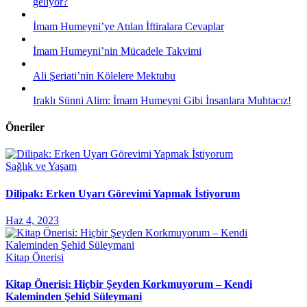
geliyor?
İmam Humeyni’ye Atılan İftiralara Cevaplar
İmam Humeyni’nin Mücadele Takvimi
Ali Şeriati’nin Kölelere Mektubu
Iraklı Sünni Alim: İmam Humeyni Gibi İnsanlara Muhtacız!
Öneriler
Sağlık ve Yaşam
Dilipak: Erken Uyarı Görevimi Yapmak İstiyorum
Haz 4, 2023
Kitap Önerisi
Kitap Önerisi: Hiçbir Şeyden Korkmuyorum – Kendi
Kaleminden Şehid Süleymani