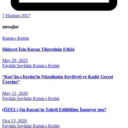
7 Haziran 2017
mesajlar
Kuran-ı Kerim
Hidayet İçin Kuran Tilavetinin Etkisi
May 29, 2023
Faydalı Sayfalar
Kuran-ı Kerim
“Kur’ân-ı Kerim’in Nüzulünün Keyfiyeti ve Kadir Gecesi
Üzerine”
May 12, 2020
Faydalı Sayfalar
Kuran-ı Kerim
(ÖZEL) Şia Kuran’ın Tahrif Edildiğine İnanıyor mu?
Oca 13, 2020
Faydalı Sayfalar
Kuran-ı Kerim