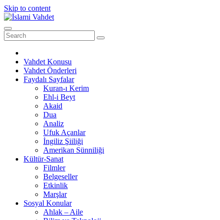
Skip to content
Vahdet Konusu
Vahdet Önderleri
Faydalı Sayfalar
Kuran-ı Kerim
Ehl-i Beyt
Akaid
Dua
Analiz
Ufuk Açanlar
İngiliz Şiiliği
Amerikan Sünniliği
Kültür-Sanat
Filmler
Belgeseller
Etkinlik
Marşlar
Sosyal Konular
Ahlak – Aile