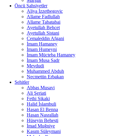
Marşlar
Öncü Şahsiyetler
Aliya İzzetbegoviç
Allame Fadlullah
Allame Tabatabai
Ayetullah Behcet
Ayetullah Sistani
Cemaleddin Afgani
İmam Hamaney
İmam Humeyni
İmam Mücteba Hamaney
İmam Musa Sadr
Mevdudi
Muhammed Abduh
Necmettin Erbakan
Şehitler
Abbas Musavi
Ali Şeriati
Fethi Şikaki
Halid İslambuli
Hasan El Benna
Hasan Nasrallah
Hüseyin Beheşti
İmad Muğniye
Kasım Süleymani