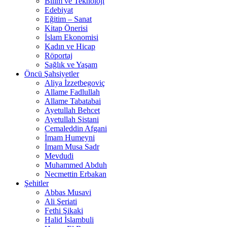
Bilim ve Teknoloji
Edebiyat
Eğitim – Sanat
Kitap Önerisi
İslam Ekonomisi
Kadın ve Hicap
Röportaj
Sağlık ve Yaşam
Öncü Şahsiyetler
Aliya İzzetbegoviç
Allame Fadlullah
Allame Tabatabai
Ayetullah Behcet
Ayetullah Sistani
Cemaleddin Afgani
İmam Humeyni
İmam Musa Sadr
Mevdudi
Muhammed Abduh
Necmettin Erbakan
Şehitler
Abbas Musavi
Ali Şeriati
Fethi Şikaki
Halid İslambuli