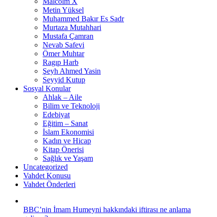
Malcolm X
Metin Yüksel
Muhammed Bakır Es Sadr
Murtaza Mutahhari
Mustafa Çamran
Nevab Safevi
Ömer Muhtar
Ragıp Harb
Şeyh Ahmed Yasin
Seyyid Kutup
Sosyal Konular
Ahlak – Aile
Bilim ve Teknoloji
Edebiyat
Eğitim – Sanat
İslam Ekonomisi
Kadın ve Hicap
Kitap Önerisi
Sağlık ve Yaşam
Uncategorized
Vahdet Konusu
Vahdet Önderleri
BBC’nin İmam Humeyni hakkındaki iftirası ne anlama