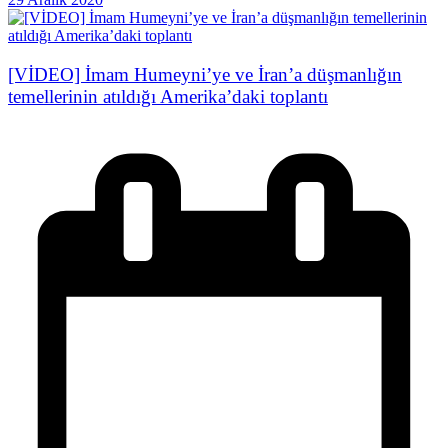
[VİDEO] İmam Humeyni’ye ve İran’a düşmanlığın
temellerinin atıldığı Amerika’daki toplantı