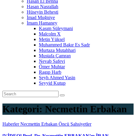
Hasan El Benna
Hasan Nasrallah
Hüseyin Beheşti
İmad Muğniye
İmam Hamaney
Kasım Süleymani
Malcolm X
Metin Yüksel
Muhammed Bakır Es Sadr
Murtaza Mutahhari
Mustafa Çamran
Nevab Safevi
Ömer Muhtar
Ragıp Harb
Şeyh Ahmed Yasin
Seyyid Kutup
Kategori:
Necmettin Erbakan
Haberler
Necmettin Erbakan
Öncü Şahsiyetler
[VİDEO] Prof. Dr. Necmettin ERBAKAN’ın İRAN