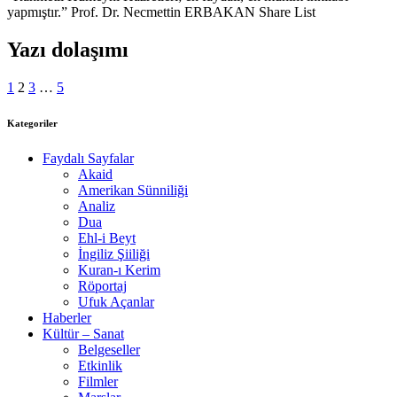
yapmıştır.” Prof. Dr. Necmettin ERBAKAN Share List
Yazı dolaşımı
1
2
3
…
5
Kategoriler
Faydalı Sayfalar
Akaid
Amerikan Sünniliği
Analiz
Dua
Ehl-i Beyt
İngiliz Şiiliği
Kuran-ı Kerim
Röportaj
Ufuk Açanlar
Haberler
Kültür – Sanat
Belgeseller
Etkinlik
Filmler