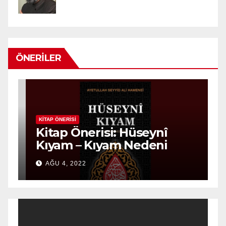
ÖNERILER
KITAP ÖNERISI
K
n
Kitap Önerisi: Hüseynî
K
Kıyam – Kıyam Nedeni
D
AĞU 4, 2022