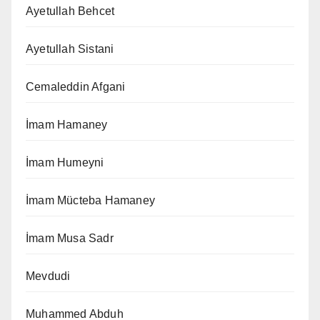
Ayetullah Behcet
Ayetullah Sistani
Cemaleddin Afgani
İmam Hamaney
İmam Humeyni
İmam Mücteba Hamaney
İmam Musa Sadr
Mevdudi
Muhammed Abduh