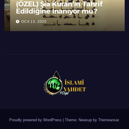
(ÖZEL) Şia Kuran’ın Tahrif
Edildiğine İnanıyor mu?
OCA 13, 2020
Proudly powered by WordPress
|
Theme: Newsup by
Themeansar
.