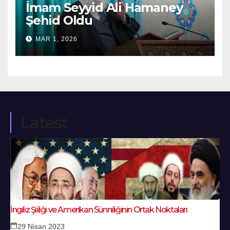
İmam Seyyid Ali Hamaney
Şehid Oldu
MAR 1, 2026
Latest
İngiliz Şiiliği ve Amerikan Sünniliğinin Ortak Noktaları
29 Nisan 2023