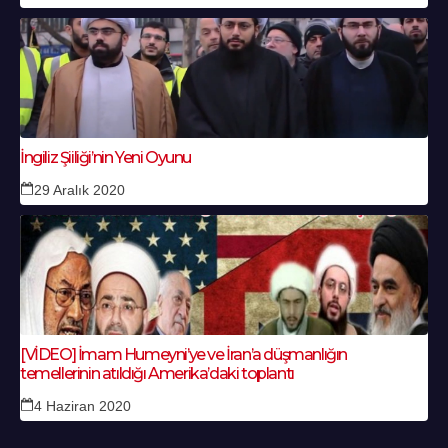
İngiliz Şiiliği’nin Yeni Oyunu
29 Aralık 2020
[VİDEO] İmam Humeyni’ye ve İran’a düşmanlığın
temellerinin atıldığı Amerika’daki toplantı
4 Haziran 2020