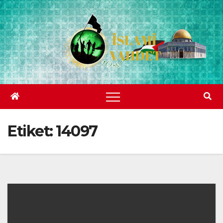
Skip
to
content
Etiket:
14097