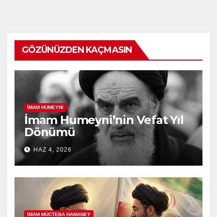
GÖZÜNÜZDEN KAÇMASIN
İMAM HUMEYNI
İmam Humeyni’nin Vefat Yıl
Dönümü
HAZ 4, 2026
İMAM MÜCTEBA HAMANEY