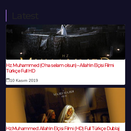
Latest
Hz. Muhammed (O’na selam olsun) – Allah’ın Elçisi Filmi
Türkçe Full HD
10 Kasım 2019
Hz.Muhammed: Allah’ın Elçisi Filmi (HD) Full Türkçe Dublaj