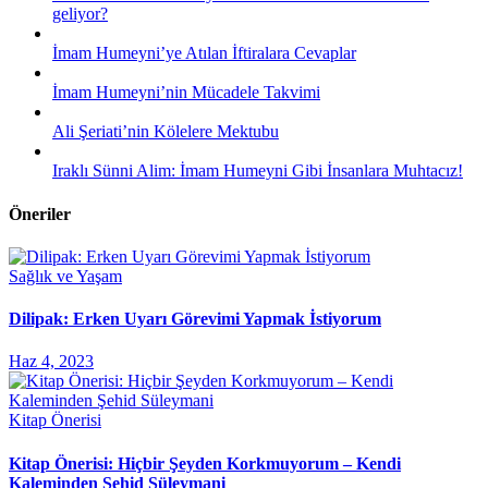
geliyor?
İmam Humeyni’ye Atılan İftiralara Cevaplar
İmam Humeyni’nin Mücadele Takvimi
Ali Şeriati’nin Kölelere Mektubu
Iraklı Sünni Alim: İmam Humeyni Gibi İnsanlara Muhtacız!
Öneriler
Sağlık ve Yaşam
Dilipak: Erken Uyarı Görevimi Yapmak İstiyorum
Haz 4, 2023
Kitap Önerisi
Kitap Önerisi: Hiçbir Şeyden Korkmuyorum – Kendi
Kaleminden Şehid Süleymani