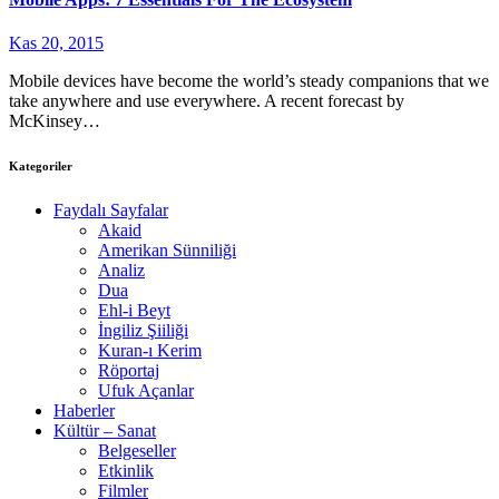
Kas 20, 2015
Mobile devices have become the world’s steady companions that we
take anywhere and use everywhere. A recent forecast by
McKinsey…
Kategoriler
Faydalı Sayfalar
Akaid
Amerikan Sünniliği
Analiz
Dua
Ehl-i Beyt
İngiliz Şiiliği
Kuran-ı Kerim
Röportaj
Ufuk Açanlar
Haberler
Kültür – Sanat
Belgeseller
Etkinlik
Filmler