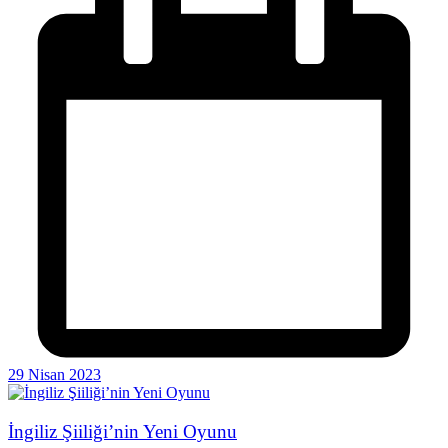
29 Nisan 2023
İngiliz Şiiliği’nin Yeni Oyunu