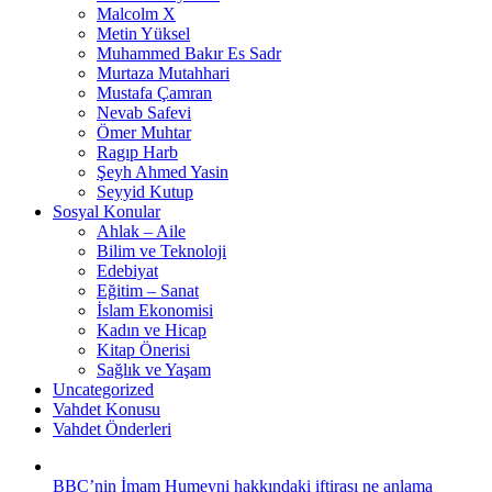
Malcolm X
Metin Yüksel
Muhammed Bakır Es Sadr
Murtaza Mutahhari
Mustafa Çamran
Nevab Safevi
Ömer Muhtar
Ragıp Harb
Şeyh Ahmed Yasin
Seyyid Kutup
Sosyal Konular
Ahlak – Aile
Bilim ve Teknoloji
Edebiyat
Eğitim – Sanat
İslam Ekonomisi
Kadın ve Hicap
Kitap Önerisi
Sağlık ve Yaşam
Uncategorized
Vahdet Konusu
Vahdet Önderleri
BBC’nin İmam Humeyni hakkındaki iftirası ne anlama