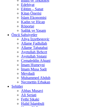
Bilim ve Teknoloji
Edebiyat
Eğitim – Sanat
Kitap Önerisi
İslam Ekonomisi
Kadın ve Hicap
Röportaj
Sağlık ve Yaşam
Öncü Şahsiyetler
Aliya İzzetbegoviç
Allame Fadlullah
Allame Tabatabai
Ayetullah Behcet
Ayetullah Sistani
Cemaleddin Afgani
İmam Humeyni
İmam Musa Sadr
Mevdudi
Muhammed Abduh
Necmettin Erbakan
Şehitler
Abbas Musavi
Ali Şeriati
Fethi Şikaki
Halid İslambuli