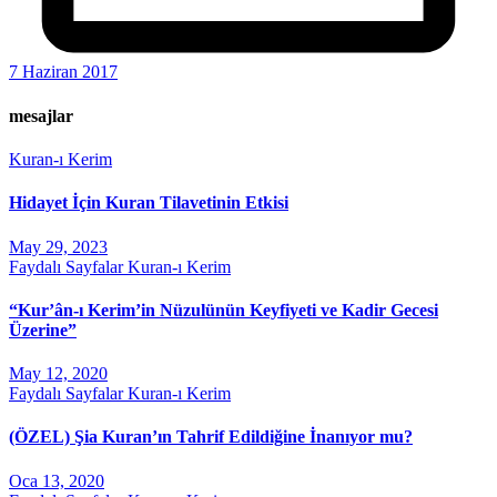
7 Haziran 2017
mesajlar
Kuran-ı Kerim
Hidayet İçin Kuran Tilavetinin Etkisi
May 29, 2023
Faydalı Sayfalar
Kuran-ı Kerim
“Kur’ân-ı Kerim’in Nüzulünün Keyfiyeti ve Kadir Gecesi
Üzerine”
May 12, 2020
Faydalı Sayfalar
Kuran-ı Kerim
(ÖZEL) Şia Kuran’ın Tahrif Edildiğine İnanıyor mu?
Oca 13, 2020