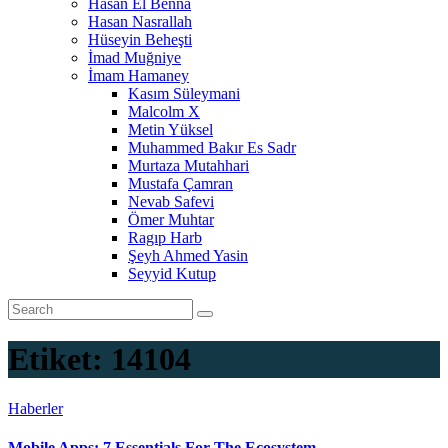
Hasan El Benna
Hasan Nasrallah
Hüseyin Beheşti
İmad Muğniye
İmam Hamaney
Kasım Süleymani
Malcolm X
Metin Yüksel
Muhammed Bakır Es Sadr
Murtaza Mutahhari
Mustafa Çamran
Nevab Safevi
Ömer Muhtar
Ragıp Harb
Şeyh Ahmed Yasin
Seyyid Kutup
Etiket:
14104
Haberler
Mobile Apps: 7 Essentials For The Ecosystem