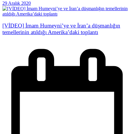
29 Aralık 2020
[VİDEO] İmam Humeyni’ye ve İran’a düşmanlığın
temellerinin atıldığı Amerika’daki toplantı