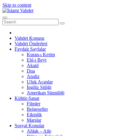
Skip to content
Vahdet Konusu
Vahdet Önderleri
Faydalı Sayfalar
Kuran-ı Kerim
Ehl-i Beyt
Akaid
Dua
Analiz
Ufuk Açanlar
İngiliz Şiiliği
Amerikan Sünniliği
Kültür-Sanat
Filmler
Belgeseller
Etkinlik
Marşlar
Sosyal Konular
Ahlak – Aile