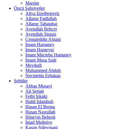
Marşlar
Öncü Şahsiyetler
Aliya İzzetbegoviç
Allame Fadlullah
Allame Tabatabai
Ayetullah Behcet
Ayetullah Sistani
Cemaleddin Afgani
İmam Hamaney
İmam Humeyni
İmam Mücteba Hamaney
İmam Musa Sadr
Mevdudi
Muhammed Abduh
Necmettin Erbakan
Şehitler
Abbas Musavi
Ali Şeriati
Fethi Şikaki
Halid İslambuli
Hasan El Benna
Hasan Nasrallah
Hüseyin Beheşti
İmad Muğniye
Kasım Süleymani