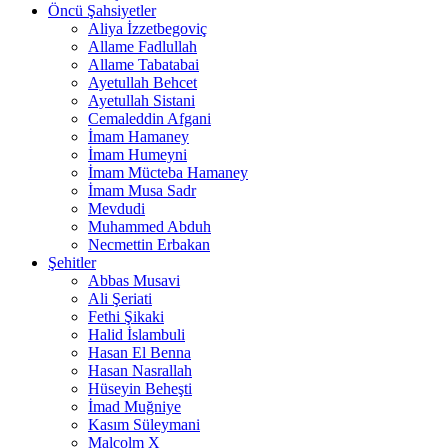
Öncü Şahsiyetler
Aliya İzzetbegoviç
Allame Fadlullah
Allame Tabatabai
Ayetullah Behcet
Ayetullah Sistani
Cemaleddin Afgani
İmam Hamaney
İmam Humeyni
İmam Mücteba Hamaney
İmam Musa Sadr
Mevdudi
Muhammed Abduh
Necmettin Erbakan
Şehitler
Abbas Musavi
Ali Şeriati
Fethi Şikaki
Halid İslambuli
Hasan El Benna
Hasan Nasrallah
Hüseyin Beheşti
İmad Muğniye
Kasım Süleymani
Malcolm X