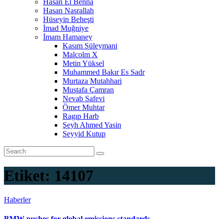
Hasan El Benna
Hasan Nasrallah
Hüseyin Beheşti
İmad Muğniye
İmam Hamaney
Kasım Süleymani
Malcolm X
Metin Yüksel
Muhammed Bakır Es Sadr
Murtaza Mutahhari
Mustafa Çamran
Nevab Safevi
Ömer Muhtar
Ragıp Harb
Şeyh Ahmed Yasin
Seyyid Kutup
Etiket:
14107
Haberler
BMW pushes for global emissions standards