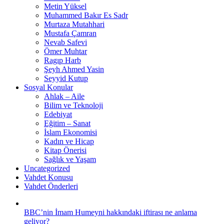
Metin Yüksel
Muhammed Bakır Es Sadr
Murtaza Mutahhari
Mustafa Çamran
Nevab Safevi
Ömer Muhtar
Ragıp Harb
Şeyh Ahmed Yasin
Seyyid Kutup
Sosyal Konular
Ahlak – Aile
Bilim ve Teknoloji
Edebiyat
Eğitim – Sanat
İslam Ekonomisi
Kadın ve Hicap
Kitap Önerisi
Sağlık ve Yaşam
Uncategorized
Vahdet Konusu
Vahdet Önderleri
BBC’nin İmam Humeyni hakkındaki iftirası ne anlama
geliyor?