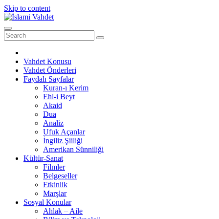
Skip to content
Vahdet Konusu
Vahdet Önderleri
Faydalı Sayfalar
Kuran-ı Kerim
Ehl-i Beyt
Akaid
Dua
Analiz
Ufuk Açanlar
İngiliz Şiiliği
Amerikan Sünniliği
Kültür-Sanat
Filmler
Belgeseller
Etkinlik
Marşlar
Sosyal Konular
Ahlak – Aile