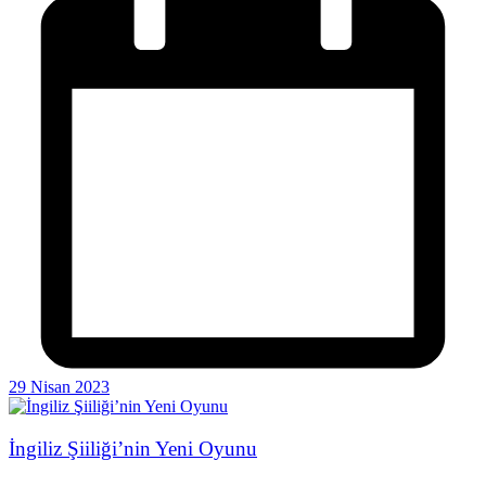
29 Nisan 2023
İngiliz Şiiliği’nin Yeni Oyunu