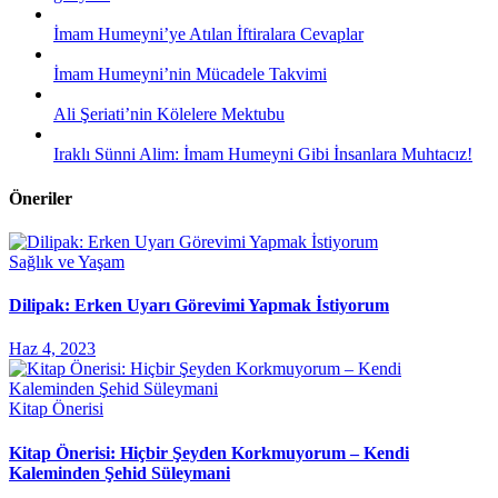
İmam Humeyni’ye Atılan İftiralara Cevaplar
İmam Humeyni’nin Mücadele Takvimi
Ali Şeriati’nin Kölelere Mektubu
Iraklı Sünni Alim: İmam Humeyni Gibi İnsanlara Muhtacız!
Öneriler
Sağlık ve Yaşam
Dilipak: Erken Uyarı Görevimi Yapmak İstiyorum
Haz 4, 2023
Kitap Önerisi
Kitap Önerisi: Hiçbir Şeyden Korkmuyorum – Kendi
Kaleminden Şehid Süleymani