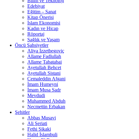
Bilim ve Teknoloji
Edebiyat
Eğitim – Sanat
Kitap Önerisi
İslam Ekonomisi
Kadın ve Hicap
Röportaj
Sağlık ve Yaşam
Öncü Şahsiyetler
Aliya İzzetbegoviç
Allame Fadlullah
Allame Tabatabai
Ayetullah Behcet
Ayetullah Sistani
Cemaleddin Afgani
İmam Humeyni
İmam Musa Sadr
Mevdudi
Muhammed Abduh
Necmettin Erbakan
Şehitler
Abbas Musavi
Ali Şeriati
Fethi Şikaki
Halid İslambuli