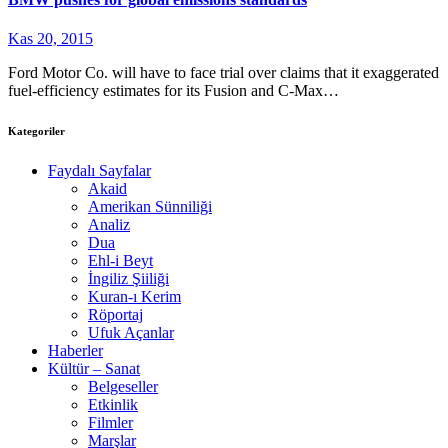
Kas 20, 2015
Ford Motor Co. will have to face trial over claims that it exaggerated
fuel-efficiency estimates for its Fusion and C-Max…
Kategoriler
Faydalı Sayfalar
Akaid
Amerikan Sünniliği
Analiz
Dua
Ehl-i Beyt
İngiliz Şiiliği
Kuran-ı Kerim
Röportaj
Ufuk Açanlar
Haberler
Kültür – Sanat
Belgeseller
Etkinlik
Filmler
Marşlar