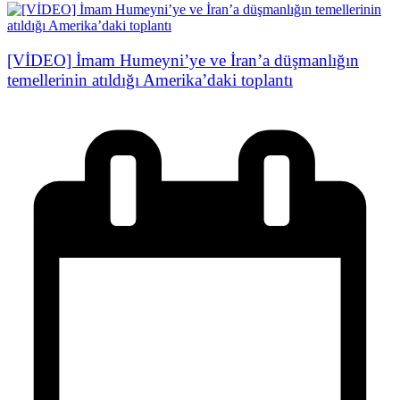
[VİDEO] İmam Humeyni’ye ve İran’a düşmanlığın
temellerinin atıldığı Amerika’daki toplantı