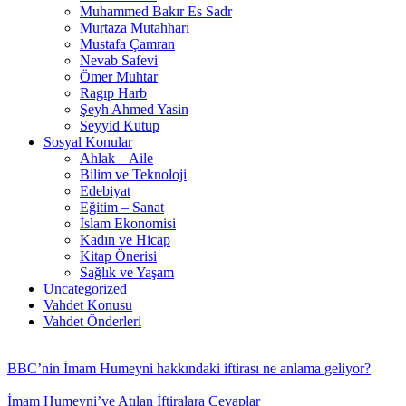
Muhammed Bakır Es Sadr
Murtaza Mutahhari
Mustafa Çamran
Nevab Safevi
Ömer Muhtar
Ragıp Harb
Şeyh Ahmed Yasin
Seyyid Kutup
Sosyal Konular
Ahlak – Aile
Bilim ve Teknoloji
Edebiyat
Eğitim – Sanat
İslam Ekonomisi
Kadın ve Hicap
Kitap Önerisi
Sağlık ve Yaşam
Uncategorized
Vahdet Konusu
Vahdet Önderleri
BBC’nin İmam Humeyni hakkındaki iftirası ne anlama geliyor?
İmam Humeyni’ye Atılan İftiralara Cevaplar