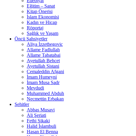
Edebiyat
Eğitim – Sanat
Kitap Önerisi
İslam Ekonomisi
Kadın ve Hicap
Röportaj
Sağlık ve Yaşam
Öncü Şahsiyetler
Aliya İzzetbegoviç
Allame Fadlullah
Allame Tabatabai
Ayetullah Behcet
Ayetullah Sistani
Cemaleddin Afgani
İmam Humeyni
İmam Musa Sadr
Mevdudi
Muhammed Abduh
Necmettin Erbakan
Şehitler
Abbas Musavi
Ali Şeriati
Fethi Şikaki
Halid İslambuli
Hasan El Benna