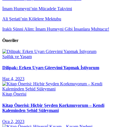
İmam Humeyni’nin Mücadele Takvimi
Ali Şeriati’nin Kölelere Mektubu
Iraklı Sünni Alim: İmam Humeyni Gibi İnsanlara Muhtacız!
Öneriler
Sağlık ve Yaşam
Dilipak: Erken Uyarı Görevimi Yapmak İstiyorum
Haz 4, 2023
Kitap Önerisi
Kitap Önerisi: Hiçbir Şeyden Korkmuyorum – Kendi
Kaleminden Şehid Süleymani
Oca 2, 2023