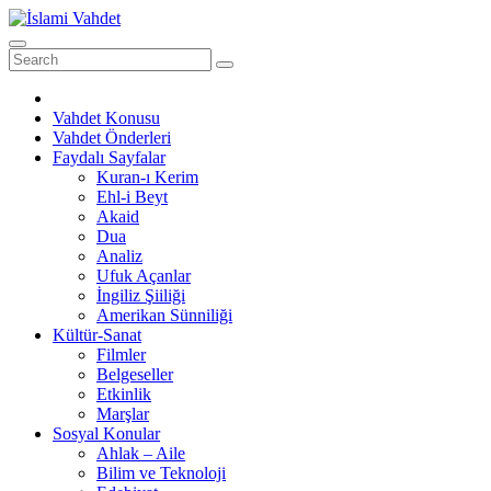
Skip
to
content
Vahdet Konusu
Vahdet Önderleri
Faydalı Sayfalar
Kuran-ı Kerim
Ehl-i Beyt
Akaid
Dua
Analiz
Ufuk Açanlar
İngiliz Şiiliği
Amerikan Sünniliği
Kültür-Sanat
Filmler
Belgeseller
Etkinlik
Marşlar
Sosyal Konular
Ahlak – Aile
Bilim ve Teknoloji