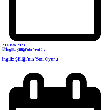
29 Nisan 2023
İngiliz Şiiliği’nin Yeni Oyunu