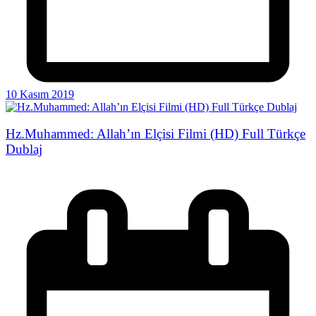
10 Kasım 2019
Hz.Muhammed: Allah’ın Elçisi Filmi (HD) Full Türkçe
Dublaj