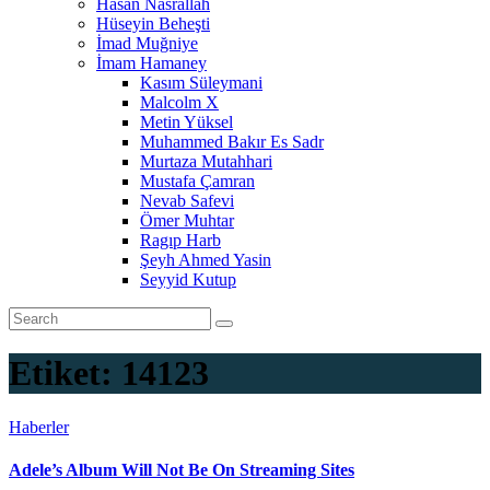
Hasan Nasrallah
Hüseyin Beheşti
İmad Muğniye
İmam Hamaney
Kasım Süleymani
Malcolm X
Metin Yüksel
Muhammed Bakır Es Sadr
Murtaza Mutahhari
Mustafa Çamran
Nevab Safevi
Ömer Muhtar
Ragıp Harb
Şeyh Ahmed Yasin
Seyyid Kutup
Etiket:
14123
Haberler
Adele’s Album Will Not Be On Streaming Sites