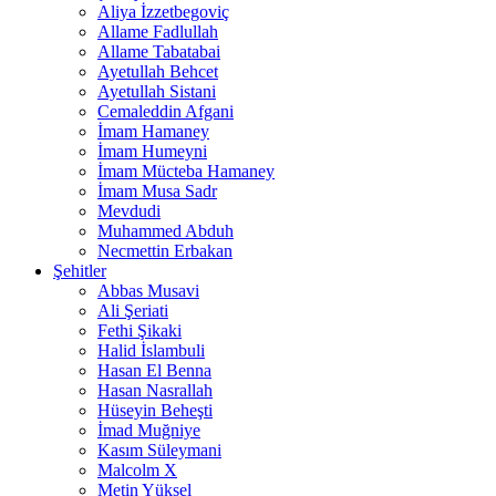
Aliya İzzetbegoviç
Allame Fadlullah
Allame Tabatabai
Ayetullah Behcet
Ayetullah Sistani
Cemaleddin Afgani
İmam Hamaney
İmam Humeyni
İmam Mücteba Hamaney
İmam Musa Sadr
Mevdudi
Muhammed Abduh
Necmettin Erbakan
Şehitler
Abbas Musavi
Ali Şeriati
Fethi Şikaki
Halid İslambuli
Hasan El Benna
Hasan Nasrallah
Hüseyin Beheşti
İmad Muğniye
Kasım Süleymani
Malcolm X
Metin Yüksel