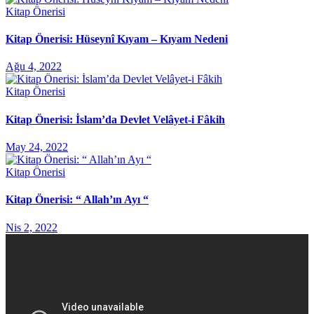
Kitap Önerisi
Kitap Önerisi: Hüseynî Kıyam – Kıyam Nedeni
Ağu 4, 2022
Kitap Önerisi
Kitap Önerisi: İslam’da Devlet Velâyet-i Fâkih
May 24, 2022
Kitap Önerisi
Kitap Önerisi: “ Allah’ın Ayı “
Nis 2, 2022