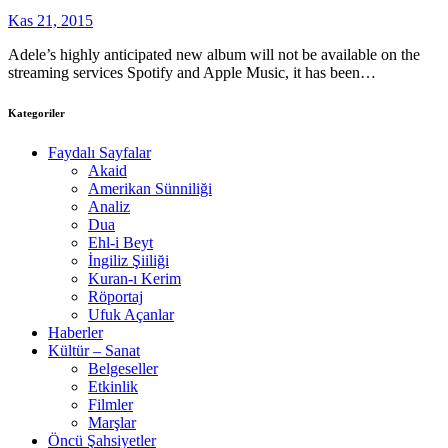
Kas 21, 2015
Adele’s highly anticipated new album will not be available on the
streaming services Spotify and Apple Music, it has been…
Kategoriler
Faydalı Sayfalar
Akaid
Amerikan Sünniliği
Analiz
Dua
Ehl-i Beyt
İngiliz Şiiliği
Kuran-ı Kerim
Röportaj
Ufuk Açanlar
Haberler
Kültür – Sanat
Belgeseller
Etkinlik
Filmler
Marşlar
Öncü Şahsiyetler