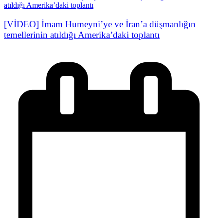
[VİDEO] İmam Humeyni’ye ve İran’a düşmanlığın
temellerinin atıldığı Amerika’daki toplantı