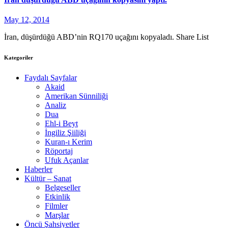
May 12, 2014
İran, düşürdüğü ABD’nin RQ170 uçağını kopyaladı. Share List
Kategoriler
Faydalı Sayfalar
Akaid
Amerikan Sünniliği
Analiz
Dua
Ehl-i Beyt
İngiliz Şiiliği
Kuran-ı Kerim
Röportaj
Ufuk Açanlar
Haberler
Kültür – Sanat
Belgeseller
Etkinlik
Filmler
Marşlar
Öncü Şahsiyetler