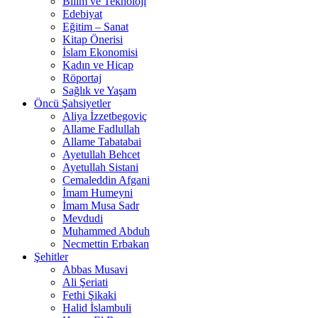
Bilim ve Teknoloji
Edebiyat
Eğitim – Sanat
Kitap Önerisi
İslam Ekonomisi
Kadın ve Hicap
Röportaj
Sağlık ve Yaşam
Öncü Şahsiyetler
Aliya İzzetbegoviç
Allame Fadlullah
Allame Tabatabai
Ayetullah Behcet
Ayetullah Sistani
Cemaleddin Afgani
İmam Humeyni
İmam Musa Sadr
Mevdudi
Muhammed Abduh
Necmettin Erbakan
Şehitler
Abbas Musavi
Ali Şeriati
Fethi Şikaki
Halid İslambuli