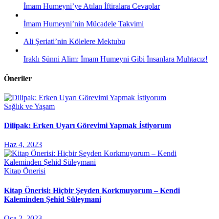
İmam Humeyni’ye Atılan İftiralara Cevaplar
İmam Humeyni’nin Mücadele Takvimi
Ali Şeriati’nin Kölelere Mektubu
Iraklı Sünni Alim: İmam Humeyni Gibi İnsanlara Muhtacız!
Öneriler
Sağlık ve Yaşam
Dilipak: Erken Uyarı Görevimi Yapmak İstiyorum
Haz 4, 2023
Kitap Önerisi
Kitap Önerisi: Hiçbir Şeyden Korkmuyorum – Kendi
Kaleminden Şehid Süleymani
Oca 2, 2023