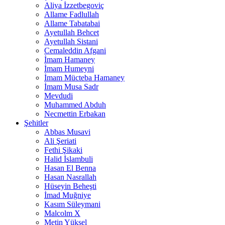
Aliya İzzetbegoviç
Allame Fadlullah
Allame Tabatabai
Ayetullah Behcet
Ayetullah Sistani
Cemaleddin Afgani
İmam Hamaney
İmam Humeyni
İmam Mücteba Hamaney
İmam Musa Sadr
Mevdudi
Muhammed Abduh
Necmettin Erbakan
Şehitler
Abbas Musavi
Ali Şeriati
Fethi Şikaki
Halid İslambuli
Hasan El Benna
Hasan Nasrallah
Hüseyin Beheşti
İmad Muğniye
Kasım Süleymani
Malcolm X
Metin Yüksel