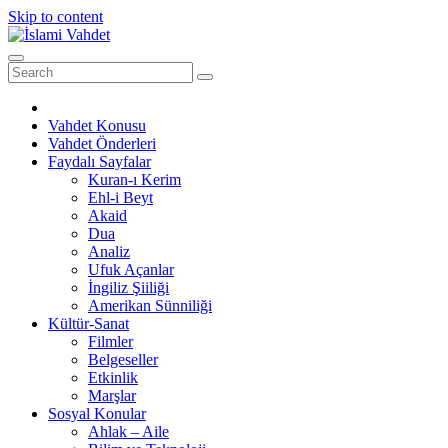
Skip to content
Vahdet Konusu
Vahdet Önderleri
Faydalı Sayfalar
Kuran-ı Kerim
Ehl-i Beyt
Akaid
Dua
Analiz
Ufuk Açanlar
İngiliz Şiiliği
Amerikan Sünniliği
Kültür-Sanat
Filmler
Belgeseller
Etkinlik
Marşlar
Sosyal Konular
Ahlak – Aile