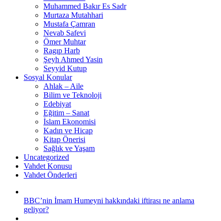
Muhammed Bakır Es Sadr
Murtaza Mutahhari
Mustafa Çamran
Nevab Safevi
Ömer Muhtar
Ragıp Harb
Şeyh Ahmed Yasin
Seyyid Kutup
Sosyal Konular
Ahlak – Aile
Bilim ve Teknoloji
Edebiyat
Eğitim – Sanat
İslam Ekonomisi
Kadın ve Hicap
Kitap Önerisi
Sağlık ve Yaşam
Uncategorized
Vahdet Konusu
Vahdet Önderleri
BBC’nin İmam Humeyni hakkındaki iftirası ne anlama
geliyor?