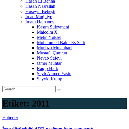
Hasan El Benna
Hasan Nasrallah
Hüseyin Beheşti
İmad Muğniye
İmam Hamaney
Kasım Süleymani
Malcolm X
Metin Yüksel
Muhammed Bakır Es Sadr
Murtaza Mutahhari
Mustafa Çamran
Nevab Safevi
Ömer Muhtar
Ragıp Harb
Şeyh Ahmed Yasin
Seyyid Kutup
Etiket:
2011
Haberler
İran düşürdüğü ABD uçağının kopyasını yaptı.