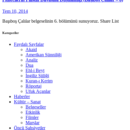
Tem 10, 2014
Başıboş Çalılar belgeselinin 6. bölümünü sunuyoruz. Share List
Kategoriler
Faydalı Sayfalar
Akaid
Amerikan Sünniliği
Analiz
Dua
Ehl-i Beyt
İngiliz Şiiliği
Kuran-ı Kerim
Röportaj
Ufuk Açanlar
Haberler
Kültür – Sanat
Belgeseller
Etkinlik
Filmler
Marşlar
Öncü Şahsiyetler