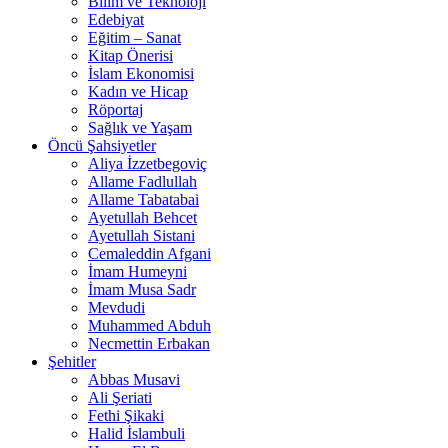
Bilim ve Teknoloji
Edebiyat
Eğitim – Sanat
Kitap Önerisi
İslam Ekonomisi
Kadın ve Hicap
Röportaj
Sağlık ve Yaşam
Öncü Şahsiyetler
Aliya İzzetbegoviç
Allame Fadlullah
Allame Tabatabai
Ayetullah Behcet
Ayetullah Sistani
Cemaleddin Afgani
İmam Humeyni
İmam Musa Sadr
Mevdudi
Muhammed Abduh
Necmettin Erbakan
Şehitler
Abbas Musavi
Ali Şeriati
Fethi Şikaki
Halid İslambuli