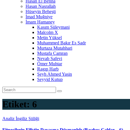
Hasan El Benna
Hasan Nasrallah
Hüseyin Beheşti
İmad Muğniye
İmam Hamaney
Kasım Süleymani
Malcolm X
Metin Yüksel
Muhammed Bakır Es Sadr
Murtaza Mutahhari
Mustafa Çamran
Nevab Safevi
Ömer Muhtar
Ragıp Harb
Şeyh Ahmed Yasin
Seyyid Kutup
Etiket:
6
Analiz
İngiliz Şiiliği
Fitnecilerin Filistin Davasına Düşmanlığı (Başıboş Çalılar – 6)