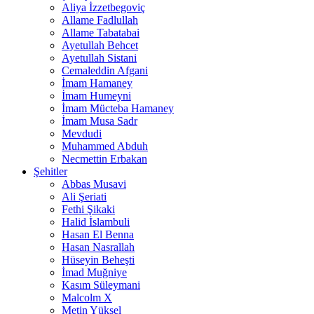
Aliya İzzetbegoviç
Allame Fadlullah
Allame Tabatabai
Ayetullah Behcet
Ayetullah Sistani
Cemaleddin Afgani
İmam Hamaney
İmam Humeyni
İmam Mücteba Hamaney
İmam Musa Sadr
Mevdudi
Muhammed Abduh
Necmettin Erbakan
Şehitler
Abbas Musavi
Ali Şeriati
Fethi Şikaki
Halid İslambuli
Hasan El Benna
Hasan Nasrallah
Hüseyin Beheşti
İmad Muğniye
Kasım Süleymani
Malcolm X
Metin Yüksel