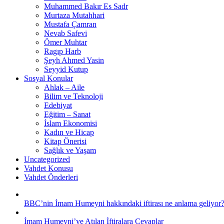
Muhammed Bakır Es Sadr
Murtaza Mutahhari
Mustafa Çamran
Nevab Safevi
Ömer Muhtar
Ragıp Harb
Şeyh Ahmed Yasin
Seyyid Kutup
Sosyal Konular
Ahlak – Aile
Bilim ve Teknoloji
Edebiyat
Eğitim – Sanat
İslam Ekonomisi
Kadın ve Hicap
Kitap Önerisi
Sağlık ve Yaşam
Uncategorized
Vahdet Konusu
Vahdet Önderleri
BBC’nin İmam Humeyni hakkındaki iftirası ne anlama geliyor
İmam Humeyni’ye Atılan İftiralara Cevaplar