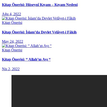
Kitap Önerisi: Hüseynî Kıyam – Kıyam Nedeni
Ağu 4, 2022
Kitap Önerisi
Kitap Önerisi: İslam’da Devlet Velâyet-i Fâkih
May 24, 2022
Kitap Önerisi
Kitap Önerisi: “ Allah’ın Ayı “
Nis 2, 2022