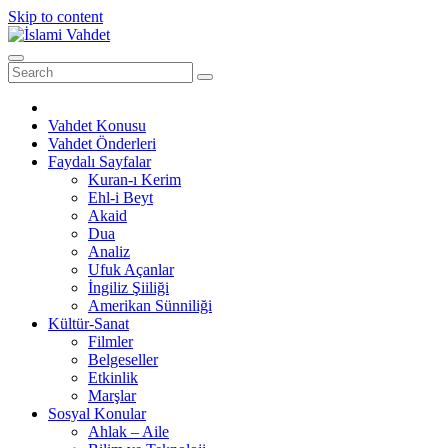
Skip to content
Vahdet Konusu
Vahdet Önderleri
Faydalı Sayfalar
Kuran-ı Kerim
Ehl-i Beyt
Akaid
Dua
Analiz
Ufuk Açanlar
İngiliz Şiiliği
Amerikan Sünniliği
Kültür-Sanat
Filmler
Belgeseller
Etkinlik
Marşlar
Sosyal Konular
Ahlak – Aile