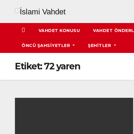
Skip
to
content
VAHDET KONUSU
VAHDET ÖNDERL
ÖNCÜ ŞAHSIYETLER
ŞEHITLER
Etiket:
72 yaren