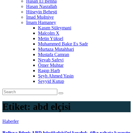
Hasan El Benna
Hasan Nasrallah
Hüseyin Beheşti
İmad Muğniye
İmam Hamaney
Kasım Süleymani
Malcolm X
Metin Yüksel
Muhammed Bakır Es Sadr
Murtaza Mutahhari
Mustafa Çamran
Nevab Safevi
Ömer Muhtar
Ragıp Harb
Şeyh Ahmed Yasin
Seyyid Kutup
Etiket:
abd elçisi
Haberler
Bolivya lideri: ABD büyükelçisi’ni kovduk, ülke rahata kavuştu