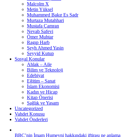
Malcolm X
Metin Yüksel
Muhammed Bakır Es Sadr
Murtaza Mutahhari
Mustafa Çamran
Nevab Safevi
Ömer Muhtar
Ragıp Harb
Şeyh Ahmed Yasin
Seyyid Kutup
Sosyal Konular
Ahlak – Aile
Bilim ve Teknoloji
Edebiyat
Eğitim – Sanat
İslam Ekonomisi
Kadın ve Hicap
Kitap Önerisi
Sağlık ve Yaşam
Uncategorized
Vahdet Konusu
Vahdet Önderleri
BBC’nin İmam Humeyni hakkındaki iftirası ne anlama