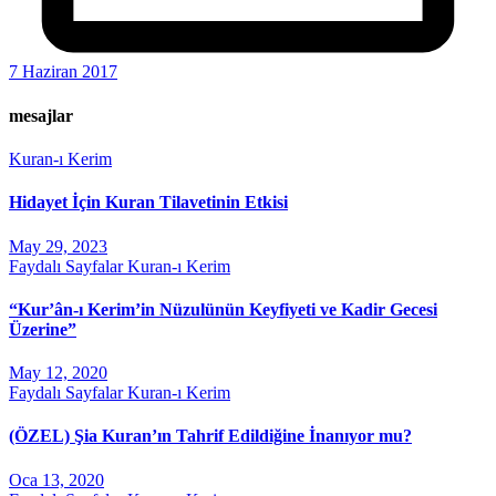
7 Haziran 2017
mesajlar
Kuran-ı Kerim
Hidayet İçin Kuran Tilavetinin Etkisi
May 29, 2023
Faydalı Sayfalar
Kuran-ı Kerim
“Kur’ân-ı Kerim’in Nüzulünün Keyfiyeti ve Kadir Gecesi
Üzerine”
May 12, 2020
Faydalı Sayfalar
Kuran-ı Kerim
(ÖZEL) Şia Kuran’ın Tahrif Edildiğine İnanıyor mu?
Oca 13, 2020