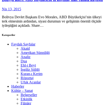
Nis 13, 2015
Bolivya Devlet Başkanı Evo Morales, ABD Büyükelçisi’nin ülkeyi
terk etmesinin ardından, siyasi durumun ve gelişimin önemli ölçüde
iyileştiğini açıkladı. Share…
Kategoriler
Faydalı Sayfalar
Akaid
Amerikan Sünniliği
Analiz
Dua
Ehl-i Beyt
İngiliz Şiiliği
Kuran-ı Kerim
Röportaj
Ufuk Açanlar
Haberler
Kültür – Sanat
Belgeseller
Etkinlik
Filmler