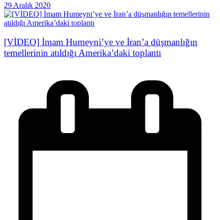
29 Aralık 2020
[VİDEO] İmam Humeyni’ye ve İran’a düşmanlığın
temellerinin atıldığı Amerika’daki toplantı