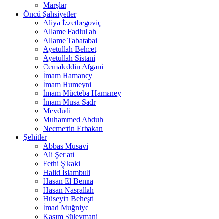
Marşlar
Öncü Şahsiyetler
Aliya İzzetbegoviç
Allame Fadlullah
Allame Tabatabai
Ayetullah Behcet
Ayetullah Sistani
Cemaleddin Afgani
İmam Hamaney
İmam Humeyni
İmam Mücteba Hamaney
İmam Musa Sadr
Mevdudi
Muhammed Abduh
Necmettin Erbakan
Şehitler
Abbas Musavi
Ali Şeriati
Fethi Şikaki
Halid İslambuli
Hasan El Benna
Hasan Nasrallah
Hüseyin Beheşti
İmad Muğniye
Kasım Süleymani