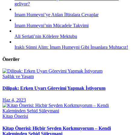
geliyor?
İmam Humeyni’ye Atılan İftiralara Cevaplar
İmam Humeyni’nin Mücadele Takvimi
Ali Şeriati’nin Kölelere Mektubu
Iraklı Sünni Alim: İmam Humeyni Gibi İnsanlara Muhtacız!
Öneriler
Sağlık ve Yaşam
Dilipak: Erken Uyarı Görevimi Yapmak İstiyorum
Haz 4, 2023
Kitap Önerisi
Kitap Önerisi: Hiçbir Şeyden Korkmuyorum – Kendi
Kaleminden Şehid Süleymani