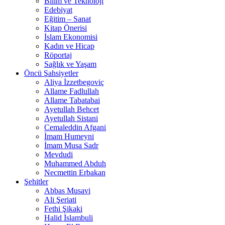
Bilim ve Teknoloji
Edebiyat
Eğitim – Sanat
Kitap Önerisi
İslam Ekonomisi
Kadın ve Hicap
Röportaj
Sağlık ve Yaşam
Öncü Şahsiyetler
Aliya İzzetbegoviç
Allame Fadlullah
Allame Tabatabai
Ayetullah Behcet
Ayetullah Sistani
Cemaleddin Afgani
İmam Humeyni
İmam Musa Sadr
Mevdudi
Muhammed Abduh
Necmettin Erbakan
Şehitler
Abbas Musavi
Ali Şeriati
Fethi Şikaki
Halid İslambuli