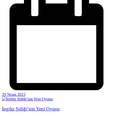
29 Nisan 2023
İngiliz Şiiliği’nin Yeni Oyunu