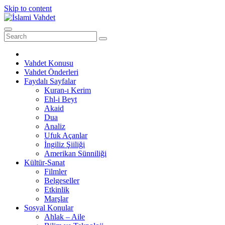
Skip to content
Vahdet Konusu
Vahdet Önderleri
Faydalı Sayfalar
Kuran-ı Kerim
Ehl-i Beyt
Akaid
Dua
Analiz
Ufuk Açanlar
İngiliz Şiiliği
Amerikan Sünniliği
Kültür-Sanat
Filmler
Belgeseller
Etkinlik
Marşlar
Sosyal Konular
Ahlak – Aile