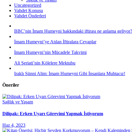
Uncategorized
Vahdet Konusu
Vahdet Önderleri
BBC’nin İmam Humeyni hakkındaki iftirası ne anlama geliyor
İmam Humeyni’ye Atılan İftiralara Cevaplar
İmam Humeyni’nin Mücadele Takvimi
Ali Şeriati’nin Kölelere Mektubu
Iraklı Sünni Alim: İmam Humeyni Gibi İnsanlara Muhtacız!
Öneriler
Sağlık ve Yaşam
Dilipak: Erken Uyarı Görevimi Yapmak İstiyorum
Haz 4, 2023