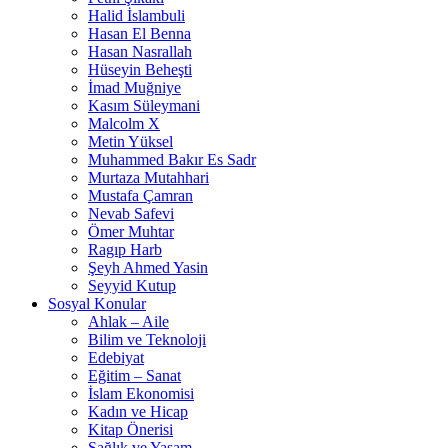
Halid İslambuli
Hasan El Benna
Hasan Nasrallah
Hüseyin Beheşti
İmad Muğniye
Kasım Süleymani
Malcolm X
Metin Yüksel
Muhammed Bakır Es Sadr
Murtaza Mutahhari
Mustafa Çamran
Nevab Safevi
Ömer Muhtar
Ragıp Harb
Şeyh Ahmed Yasin
Seyyid Kutup
Sosyal Konular
Ahlak – Aile
Bilim ve Teknoloji
Edebiyat
Eğitim – Sanat
İslam Ekonomisi
Kadın ve Hicap
Kitap Önerisi
Sağlık ve Yaşam