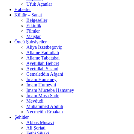
Ufuk Açanlar
Haberler
Kültür – Sanat
Belgeseller
Etkinlik
Filmler
Marşlar
Öncü Şahsiyetler
Aliya İzzetbegoviç
Allame Fadlullah
Allame Tabatabai
Ayetullah Behcet
Ayetullah Sistani
Cemaleddin Afgani
İmam Hamaney
İmam Humeyni
İmam Mücteba Hamaney
İmam Musa Sadr
Mevdudi
Muhammed Abduh
Necmettin Erbakan
Şehitler
Abbas Musavi
Ali Şeriati
Fethi Şikaki