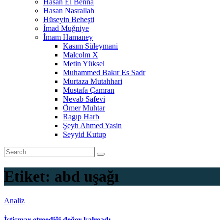
Hasan El Benna
Hasan Nasrallah
Hüseyin Beheşti
İmad Muğniye
İmam Hamaney
Kasım Süleymani
Malcolm X
Metin Yüksel
Muhammed Bakır Es Sadr
Murtaza Mutahhari
Mustafa Çamran
Nevab Safevi
Ömer Muhtar
Ragıp Harb
Şeyh Ahmed Yasin
Seyyid Kutup
Etiket:
abd uşağı
Analiz
İstismar etmediği değer kalmadı