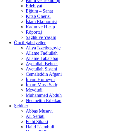
Bilim ve Teknoloji
Edebiyat
Eğitim – Sanat
Kitap Önerisi
İslam Ekonomisi
Kadın ve Hicap
Röportaj
Sağlık ve Yaşam
Öncü Şahsiyetler
Aliya İzzetbegoviç
Allame Fadlullah
Allame Tabatabai
Ayetullah Behcet
Ayetullah Sistani
Cemaleddin Afgani
İmam Humeyni
İmam Musa Sadr
Mevdudi
Muhammed Abduh
Necmettin Erbakan
Şehitler
Abbas Musavi
Ali Şeriati
Fethi Şikaki
Halid İslambuli