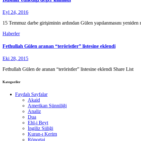
Eyl 24, 2016
15 Temmuz darbe girişiminin ardından Gülen yapılanmasını yeniden me
Haberler
Fethullah Gülen aranan “teröristler” listesine eklendi
Eki 28, 2015
Fethullah Gülen de aranan “teröristler” listesine eklendi Share List
Kategoriler
Faydalı Sayfalar
Akaid
Amerikan Sünniliği
Analiz
Dua
Ehl-i Beyt
İngiliz Şiiliği
Kuran-ı Kerim
Röportaj