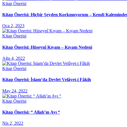
Kitap Önerisi
Kitap Önerisi: Hiçbir Şeyden Korkmuyorum – Kendi Kaleminde
Oca 2, 2023
Kitap Önerisi
Kitap Önerisi: Hüseynî Kıyam – Kıyam Nedeni
Ağu 4, 2022
Kitap Önerisi
Kitap Önerisi: İslam’da Devlet Velâyet-i Fâkih
May 24, 2022
Kitap Önerisi
Kitap Önerisi: “ Allah’ın Ayı “
Nis 2, 2022