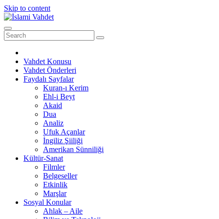
Skip to content
Vahdet Konusu
Vahdet Önderleri
Faydalı Sayfalar
Kuran-ı Kerim
Ehl-i Beyt
Akaid
Dua
Analiz
Ufuk Açanlar
İngiliz Şiiliği
Amerikan Sünniliği
Kültür-Sanat
Filmler
Belgeseller
Etkinlik
Marşlar
Sosyal Konular
Ahlak – Aile