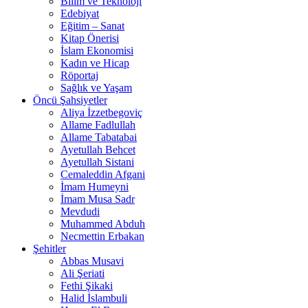
Bilim ve Teknoloji
Edebiyat
Eğitim – Sanat
Kitap Önerisi
İslam Ekonomisi
Kadın ve Hicap
Röportaj
Sağlık ve Yaşam
Öncü Şahsiyetler
Aliya İzzetbegoviç
Allame Fadlullah
Allame Tabatabai
Ayetullah Behcet
Ayetullah Sistani
Cemaleddin Afgani
İmam Humeyni
İmam Musa Sadr
Mevdudi
Muhammed Abduh
Necmettin Erbakan
Şehitler
Abbas Musavi
Ali Şeriati
Fethi Şikaki
Halid İslambuli