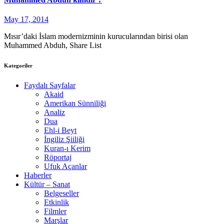
May 17, 2014
Mısır’daki İslam modernizminin kurucularından birisi olan
Muhammed Abduh, Share List
Kategoriler
Faydalı Sayfalar
Akaid
Amerikan Sünniliği
Analiz
Dua
Ehl-i Beyt
İngiliz Şiiliği
Kuran-ı Kerim
Röportaj
Ufuk Açanlar
Haberler
Kültür – Sanat
Belgeseller
Etkinlik
Filmler
Marşlar