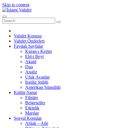
Skip to content
Vahdet Konusu
Vahdet Önderleri
Faydalı Sayfalar
Kuran-ı Kerim
Ehl-i Beyt
Akaid
Dua
Analiz
Ufuk Açanlar
İngiliz Şiiliği
Amerikan Sünniliği
Kültür-Sanat
Filmler
Belgeseller
Etkinlik
Marşlar
Sosyal Konular
Ahlak – Aile