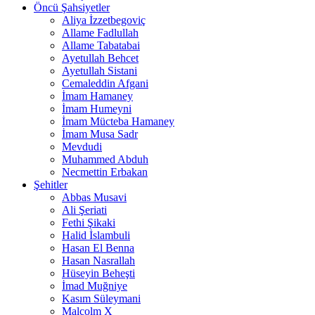
Öncü Şahsiyetler
Aliya İzzetbegoviç
Allame Fadlullah
Allame Tabatabai
Ayetullah Behcet
Ayetullah Sistani
Cemaleddin Afgani
İmam Hamaney
İmam Humeyni
İmam Mücteba Hamaney
İmam Musa Sadr
Mevdudi
Muhammed Abduh
Necmettin Erbakan
Şehitler
Abbas Musavi
Ali Şeriati
Fethi Şikaki
Halid İslambuli
Hasan El Benna
Hasan Nasrallah
Hüseyin Beheşti
İmad Muğniye
Kasım Süleymani
Malcolm X