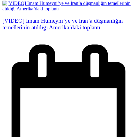
[VİDEO] İmam Humeyni’ye ve İran’a düşmanlığın
temellerinin atıldığı Amerika’daki toplantı