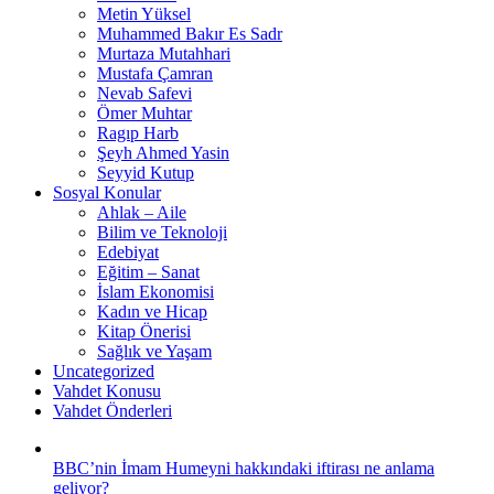
Metin Yüksel
Muhammed Bakır Es Sadr
Murtaza Mutahhari
Mustafa Çamran
Nevab Safevi
Ömer Muhtar
Ragıp Harb
Şeyh Ahmed Yasin
Seyyid Kutup
Sosyal Konular
Ahlak – Aile
Bilim ve Teknoloji
Edebiyat
Eğitim – Sanat
İslam Ekonomisi
Kadın ve Hicap
Kitap Önerisi
Sağlık ve Yaşam
Uncategorized
Vahdet Konusu
Vahdet Önderleri
BBC’nin İmam Humeyni hakkındaki iftirası ne anlama
geliyor?