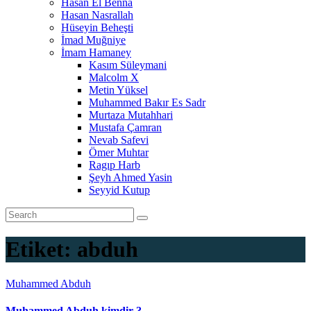
Hasan El Benna
Hasan Nasrallah
Hüseyin Beheşti
İmad Muğniye
İmam Hamaney
Kasım Süleymani
Malcolm X
Metin Yüksel
Muhammed Bakır Es Sadr
Murtaza Mutahhari
Mustafa Çamran
Nevab Safevi
Ömer Muhtar
Ragıp Harb
Şeyh Ahmed Yasin
Seyyid Kutup
Etiket:
abduh
Muhammed Abduh
Muhammed Abduh kimdir ?