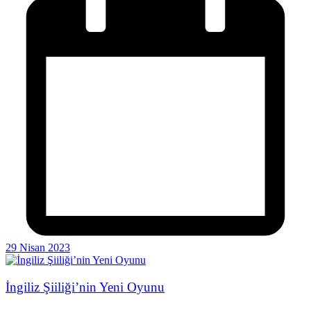
29 Nisan 2023
İngiliz Şiiliği’nin Yeni Oyunu