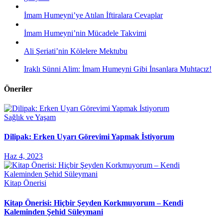
İmam Humeyni’ye Atılan İftiralara Cevaplar
İmam Humeyni’nin Mücadele Takvimi
Ali Şeriati’nin Kölelere Mektubu
Iraklı Sünni Alim: İmam Humeyni Gibi İnsanlara Muhtacız!
Öneriler
Sağlık ve Yaşam
Dilipak: Erken Uyarı Görevimi Yapmak İstiyorum
Haz 4, 2023
Kitap Önerisi
Kitap Önerisi: Hiçbir Şeyden Korkmuyorum – Kendi
Kaleminden Şehid Süleymani