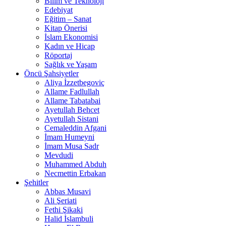
Bilim ve Teknoloji
Edebiyat
Eğitim – Sanat
Kitap Önerisi
İslam Ekonomisi
Kadın ve Hicap
Röportaj
Sağlık ve Yaşam
Öncü Şahsiyetler
Aliya İzzetbegoviç
Allame Fadlullah
Allame Tabatabai
Ayetullah Behcet
Ayetullah Sistani
Cemaleddin Afgani
İmam Humeyni
İmam Musa Sadr
Mevdudi
Muhammed Abduh
Necmettin Erbakan
Şehitler
Abbas Musavi
Ali Şeriati
Fethi Şikaki
Halid İslambuli