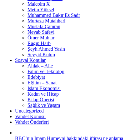
Malcolm X
Metin Yüksel
Muhammed Bakır Es Sadr
Murtaza Mutahhari
Mustafa Çamran
Nevab Safevi
Ömer Muhtar
Ragıp Harb
Şeyh Ahmed Yasin
Seyyid Kutup
Sosyal Konular
Ahlak – Aile
Bilim ve Teknoloji
Edebiyat
Eğitim – Sanat
İslam Ekonomisi
Kadın ve Hicap
Kitap Önerisi
Sağlık ve Yaşam
Uncategorized
Vahdet Konusu
Vahdet Önderleri
BBC’nin İmam Humeyni hakkındaki iftirası ne anlama