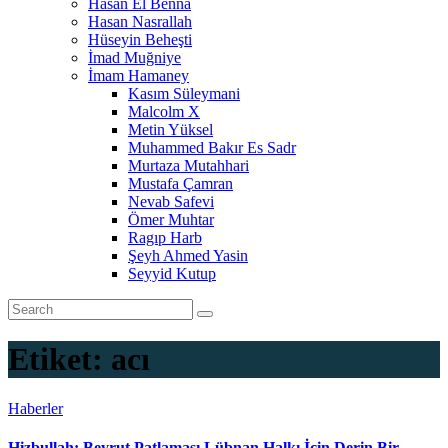
Hasan El Benna
Hasan Nasrallah
Hüseyin Beheşti
İmad Muğniye
İmam Hamaney
Kasım Süleymani
Malcolm X
Metin Yüksel
Muhammed Bakır Es Sadr
Murtaza Mutahhari
Mustafa Çamran
Nevab Safevi
Ömer Muhtar
Ragıp Harb
Şeyh Ahmed Yasin
Seyyid Kutup
Etiket:
acı
Haberler
Hizbullah: Beyrut Patlaması Lübnan Halkı İçin Derin Bir