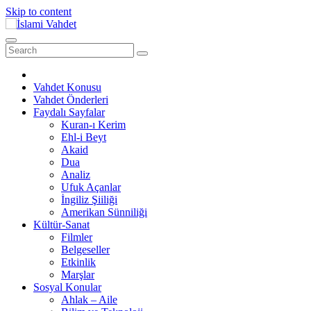
Skip to content
Vahdet Konusu
Vahdet Önderleri
Faydalı Sayfalar
Kuran-ı Kerim
Ehl-i Beyt
Akaid
Dua
Analiz
Ufuk Açanlar
İngiliz Şiiliği
Amerikan Sünniliği
Kültür-Sanat
Filmler
Belgeseller
Etkinlik
Marşlar
Sosyal Konular
Ahlak – Aile