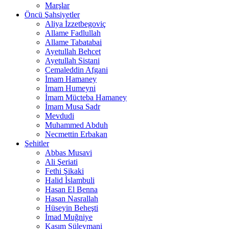
Marşlar
Öncü Şahsiyetler
Aliya İzzetbegoviç
Allame Fadlullah
Allame Tabatabai
Ayetullah Behcet
Ayetullah Sistani
Cemaleddin Afgani
İmam Hamaney
İmam Humeyni
İmam Mücteba Hamaney
İmam Musa Sadr
Mevdudi
Muhammed Abduh
Necmettin Erbakan
Şehitler
Abbas Musavi
Ali Şeriati
Fethi Şikaki
Halid İslambuli
Hasan El Benna
Hasan Nasrallah
Hüseyin Beheşti
İmad Muğniye
Kasım Süleymani