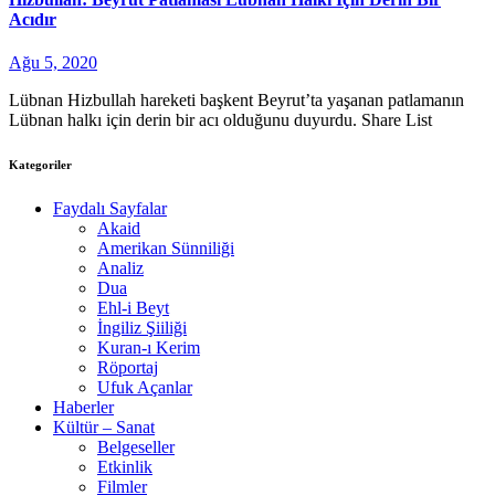
Acıdır
Ağu 5, 2020
Lübnan Hizbullah hareketi başkent Beyrut’ta yaşanan patlamanın
Lübnan halkı için derin bir acı olduğunu duyurdu. Share List
Kategoriler
Faydalı Sayfalar
Akaid
Amerikan Sünniliği
Analiz
Dua
Ehl-i Beyt
İngiliz Şiiliği
Kuran-ı Kerim
Röportaj
Ufuk Açanlar
Haberler
Kültür – Sanat
Belgeseller
Etkinlik
Filmler