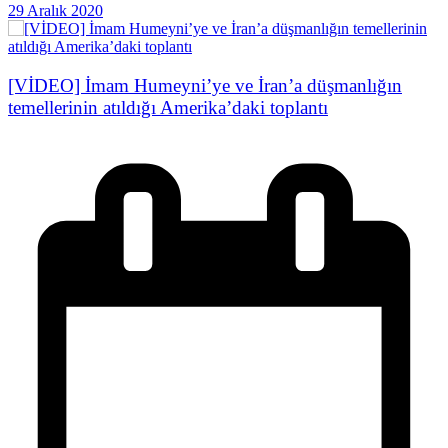
29 Aralık 2020
[VİDEO] İmam Humeyni’ye ve İran’a düşmanlığın
temellerinin atıldığı Amerika’daki toplantı