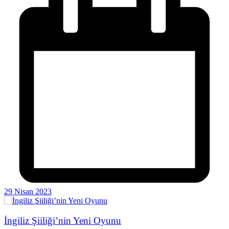
29 Nisan 2023
İngiliz Şiiliği’nin Yeni Oyunu