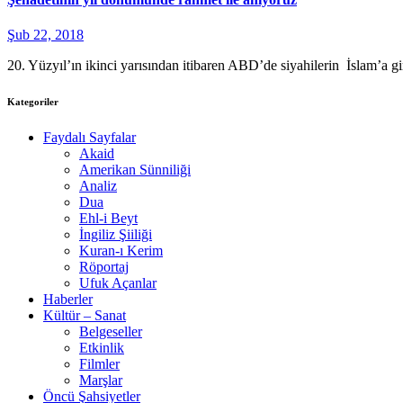
Şub 22, 2018
20. Yüzyıl’ın ikinci yarısından itibaren ABD’de siyahilerin İslam’a
Kategoriler
Faydalı Sayfalar
Akaid
Amerikan Sünniliği
Analiz
Dua
Ehl-i Beyt
İngiliz Şiiliği
Kuran-ı Kerim
Röportaj
Ufuk Açanlar
Haberler
Kültür – Sanat
Belgeseller
Etkinlik
Filmler
Marşlar
Öncü Şahsiyetler