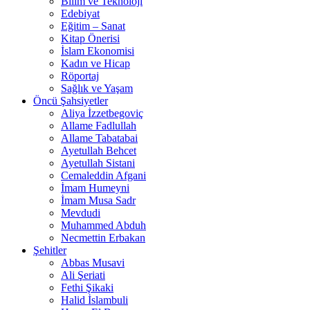
Bilim ve Teknoloji
Edebiyat
Eğitim – Sanat
Kitap Önerisi
İslam Ekonomisi
Kadın ve Hicap
Röportaj
Sağlık ve Yaşam
Öncü Şahsiyetler
Aliya İzzetbegoviç
Allame Fadlullah
Allame Tabatabai
Ayetullah Behcet
Ayetullah Sistani
Cemaleddin Afgani
İmam Humeyni
İmam Musa Sadr
Mevdudi
Muhammed Abduh
Necmettin Erbakan
Şehitler
Abbas Musavi
Ali Şeriati
Fethi Şikaki
Halid İslambuli