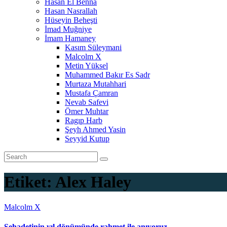
Hasan El Benna
Hasan Nasrallah
Hüseyin Beheşti
İmad Muğniye
İmam Hamaney
Kasım Süleymani
Malcolm X
Metin Yüksel
Muhammed Bakır Es Sadr
Murtaza Mutahhari
Mustafa Çamran
Nevab Safevi
Ömer Muhtar
Ragıp Harb
Şeyh Ahmed Yasin
Seyyid Kutup
Etiket:
Alex Haley
Malcolm X
Şehadetinin yıl dönümünde rahmet ile anıyoruz