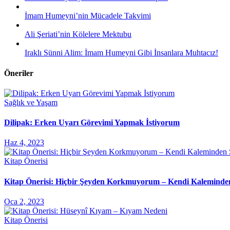
İmam Humeyni’nin Mücadele Takvimi
Ali Şeriati’nin Kölelere Mektubu
Iraklı Sünni Alim: İmam Humeyni Gibi İnsanlara Muhtacız!
Öneriler
Sağlık ve Yaşam
Dilipak: Erken Uyarı Görevimi Yapmak İstiyorum
Haz 4, 2023
Kitap Önerisi
Kitap Önerisi: Hiçbir Şeyden Korkmuyorum – Kendi Kaleminde
Oca 2, 2023
Kitap Önerisi