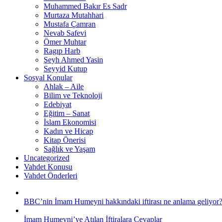
Muhammed Bakır Es Sadr
Murtaza Mutahhari
Mustafa Çamran
Nevab Safevi
Ömer Muhtar
Ragıp Harb
Şeyh Ahmed Yasin
Seyyid Kutup
Sosyal Konular
Ahlak – Aile
Bilim ve Teknoloji
Edebiyat
Eğitim – Sanat
İslam Ekonomisi
Kadın ve Hicap
Kitap Önerisi
Sağlık ve Yaşam
Uncategorized
Vahdet Konusu
Vahdet Önderleri
BBC’nin İmam Humeyni hakkındaki iftirası ne anlama geliyor
İmam Humeyni’ye Atılan İftiralara Cevaplar