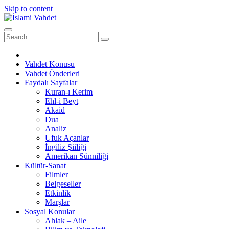
Skip to content
Vahdet Konusu
Vahdet Önderleri
Faydalı Sayfalar
Kuran-ı Kerim
Ehl-i Beyt
Akaid
Dua
Analiz
Ufuk Açanlar
İngiliz Şiiliği
Amerikan Sünniliği
Kültür-Sanat
Filmler
Belgeseller
Etkinlik
Marşlar
Sosyal Konular
Ahlak – Aile