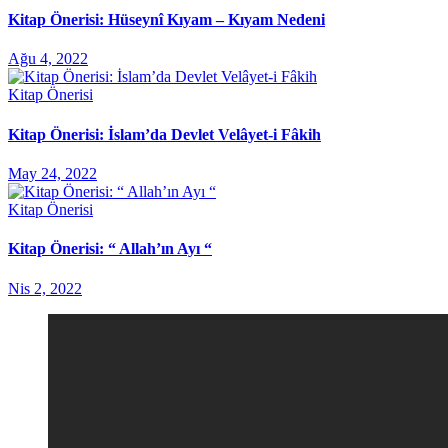
Kitap Önerisi: Hüseynî Kıyam – Kıyam Nedeni
Ağu 4, 2022
Kitap Önerisi
Kitap Önerisi: İslam’da Devlet Velâyet-i Fâkih
May 24, 2022
Kitap Önerisi
Kitap Önerisi: “ Allah’ın Ayı “
Nis 2, 2022