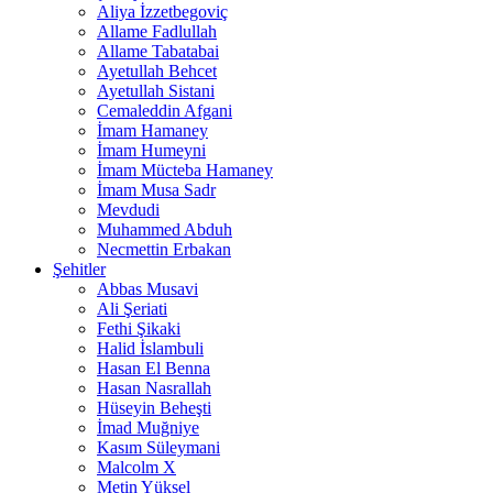
Aliya İzzetbegoviç
Allame Fadlullah
Allame Tabatabai
Ayetullah Behcet
Ayetullah Sistani
Cemaleddin Afgani
İmam Hamaney
İmam Humeyni
İmam Mücteba Hamaney
İmam Musa Sadr
Mevdudi
Muhammed Abduh
Necmettin Erbakan
Şehitler
Abbas Musavi
Ali Şeriati
Fethi Şikaki
Halid İslambuli
Hasan El Benna
Hasan Nasrallah
Hüseyin Beheşti
İmad Muğniye
Kasım Süleymani
Malcolm X
Metin Yüksel