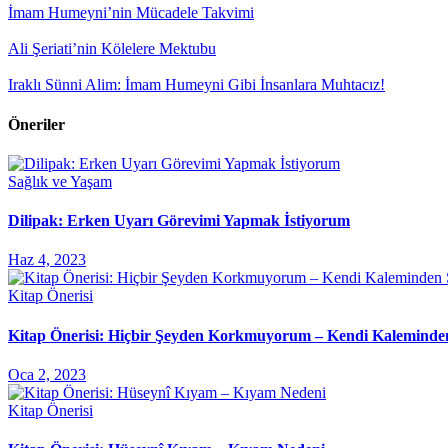
İmam Humeyni’nin Mücadele Takvimi
Ali Şeriati’nin Kölelere Mektubu
Iraklı Sünni Alim: İmam Humeyni Gibi İnsanlara Muhtacız!
Öneriler
Sağlık ve Yaşam
Dilipak: Erken Uyarı Görevimi Yapmak İstiyorum
Haz 4, 2023
Kitap Önerisi
Kitap Önerisi: Hiçbir Şeyden Korkmuyorum – Kendi Kaleminde
Oca 2, 2023
Kitap Önerisi