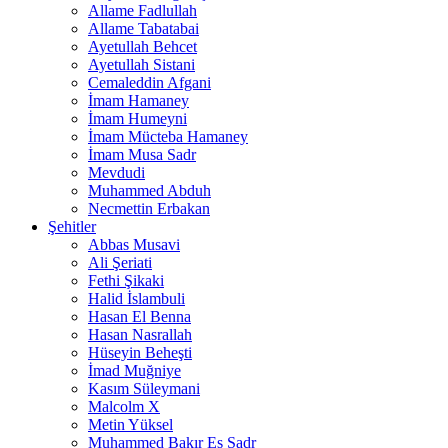
Allame Fadlullah
Allame Tabatabai
Ayetullah Behcet
Ayetullah Sistani
Cemaleddin Afgani
İmam Hamaney
İmam Humeyni
İmam Mücteba Hamaney
İmam Musa Sadr
Mevdudi
Muhammed Abduh
Necmettin Erbakan
Şehitler
Abbas Musavi
Ali Şeriati
Fethi Şikaki
Halid İslambuli
Hasan El Benna
Hasan Nasrallah
Hüseyin Beheşti
İmad Muğniye
Kasım Süleymani
Malcolm X
Metin Yüksel
Muhammed Bakır Es Sadr