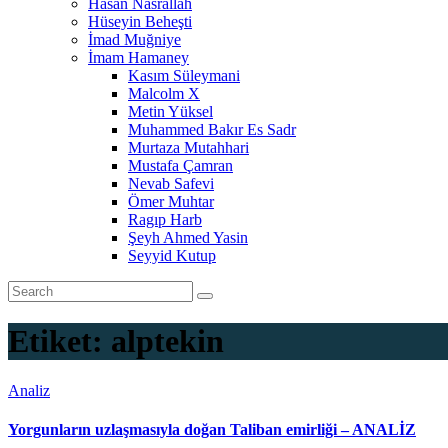
Hasan Nasrallah
Hüseyin Beheşti
İmad Muğniye
İmam Hamaney
Kasım Süleymani
Malcolm X
Metin Yüksel
Muhammed Bakır Es Sadr
Murtaza Mutahhari
Mustafa Çamran
Nevab Safevi
Ömer Muhtar
Ragıp Harb
Şeyh Ahmed Yasin
Seyyid Kutup
Etiket:
alptekin
Analiz
Yorgunların uzlaşmasıyla doğan Taliban emirliği – ANALİZ