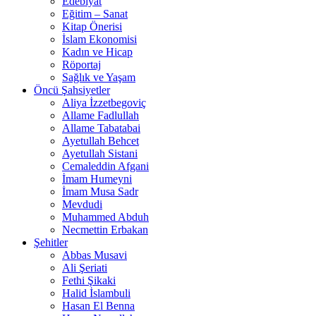
Edebiyat
Eğitim – Sanat
Kitap Önerisi
İslam Ekonomisi
Kadın ve Hicap
Röportaj
Sağlık ve Yaşam
Öncü Şahsiyetler
Aliya İzzetbegoviç
Allame Fadlullah
Allame Tabatabai
Ayetullah Behcet
Ayetullah Sistani
Cemaleddin Afgani
İmam Humeyni
İmam Musa Sadr
Mevdudi
Muhammed Abduh
Necmettin Erbakan
Şehitler
Abbas Musavi
Ali Şeriati
Fethi Şikaki
Halid İslambuli
Hasan El Benna