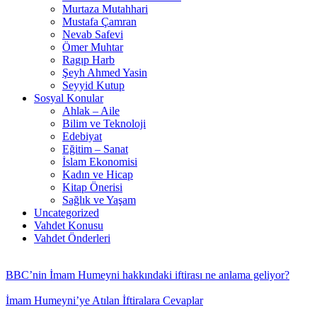
Murtaza Mutahhari
Mustafa Çamran
Nevab Safevi
Ömer Muhtar
Ragıp Harb
Şeyh Ahmed Yasin
Seyyid Kutup
Sosyal Konular
Ahlak – Aile
Bilim ve Teknoloji
Edebiyat
Eğitim – Sanat
İslam Ekonomisi
Kadın ve Hicap
Kitap Önerisi
Sağlık ve Yaşam
Uncategorized
Vahdet Konusu
Vahdet Önderleri
BBC’nin İmam Humeyni hakkındaki iftirası ne anlama geliyor?
İmam Humeyni’ye Atılan İftiralara Cevaplar