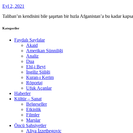
Eyl 2, 2021
Taliban’ın kendisini bile şaşırtan bir hızla Afganistan’a bu kadar kap
Kategoriler
Faydalı Sayfalar
Akaid
Amerikan Sünniliği
Analiz
Dua
Ehl-i Beyt
İngiliz Şiiliği
Kuran-ı Kerim
Röportaj
Ufuk Açanlar
Haberler
Kültür – Sanat
Belgeseller
Etkinlik
Filmler
Marşlar
Öncü Şahsiyetler
Aliya İzzetbegoviç