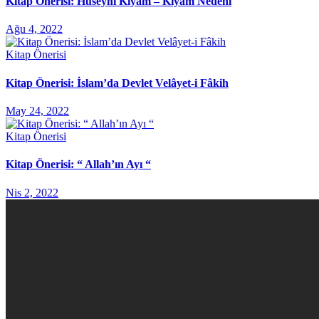
Kitap Önerisi: Hüseynî Kıyam – Kıyam Nedeni
Ağu 4, 2022
Kitap Önerisi
Kitap Önerisi: İslam’da Devlet Velâyet-i Fâkih
May 24, 2022
Kitap Önerisi
Kitap Önerisi: “ Allah’ın Ayı “
Nis 2, 2022