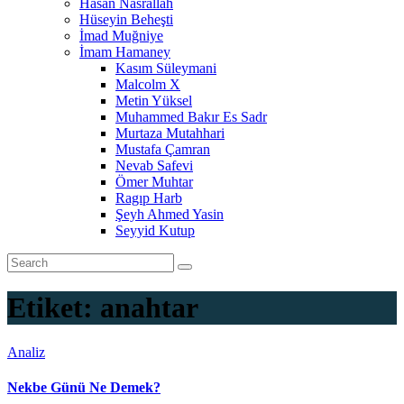
Hasan Nasrallah
Hüseyin Beheşti
İmad Muğniye
İmam Hamaney
Kasım Süleymani
Malcolm X
Metin Yüksel
Muhammed Bakır Es Sadr
Murtaza Mutahhari
Mustafa Çamran
Nevab Safevi
Ömer Muhtar
Ragıp Harb
Şeyh Ahmed Yasin
Seyyid Kutup
Etiket:
anahtar
Analiz
Nekbe Günü Ne Demek?