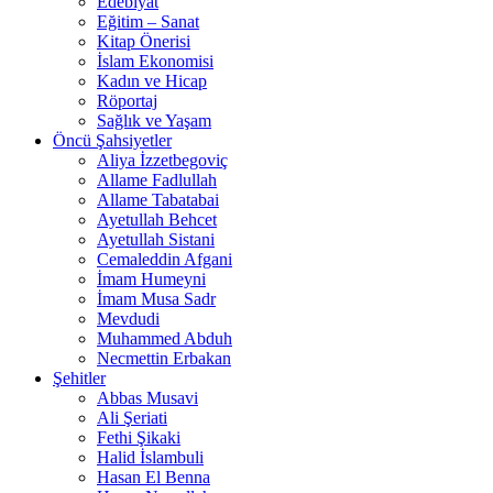
Edebiyat
Eğitim – Sanat
Kitap Önerisi
İslam Ekonomisi
Kadın ve Hicap
Röportaj
Sağlık ve Yaşam
Öncü Şahsiyetler
Aliya İzzetbegoviç
Allame Fadlullah
Allame Tabatabai
Ayetullah Behcet
Ayetullah Sistani
Cemaleddin Afgani
İmam Humeyni
İmam Musa Sadr
Mevdudi
Muhammed Abduh
Necmettin Erbakan
Şehitler
Abbas Musavi
Ali Şeriati
Fethi Şikaki
Halid İslambuli
Hasan El Benna