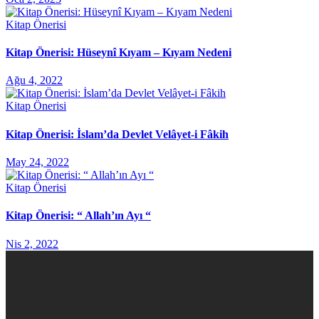
Kitap Önerisi
Kitap Önerisi: Hüseynî Kıyam – Kıyam Nedeni
Ağu 4, 2022
Kitap Önerisi
Kitap Önerisi: İslam’da Devlet Velâyet-i Fâkih
May 24, 2022
Kitap Önerisi
Kitap Önerisi: “ Allah’ın Ayı “
Nis 2, 2022