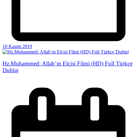
10 Kasım 2019
Hz.Muhammed: Allah’ın Elçisi Filmi (HD) Full Türkçe
Dublaj