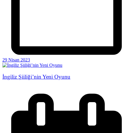
29 Nisan 2023
İngiliz Şiiliği’nin Yeni Oyunu