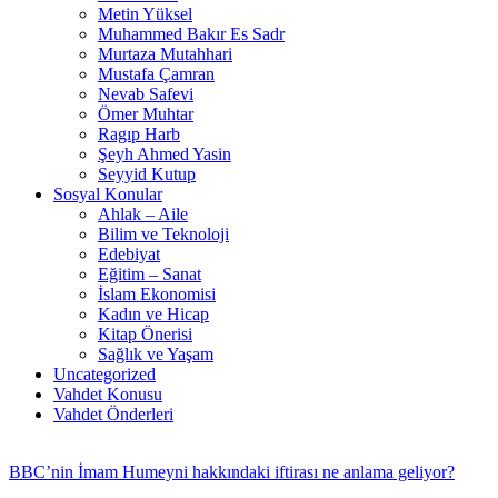
Metin Yüksel
Muhammed Bakır Es Sadr
Murtaza Mutahhari
Mustafa Çamran
Nevab Safevi
Ömer Muhtar
Ragıp Harb
Şeyh Ahmed Yasin
Seyyid Kutup
Sosyal Konular
Ahlak – Aile
Bilim ve Teknoloji
Edebiyat
Eğitim – Sanat
İslam Ekonomisi
Kadın ve Hicap
Kitap Önerisi
Sağlık ve Yaşam
Uncategorized
Vahdet Konusu
Vahdet Önderleri
BBC’nin İmam Humeyni hakkındaki iftirası ne anlama geliyor?