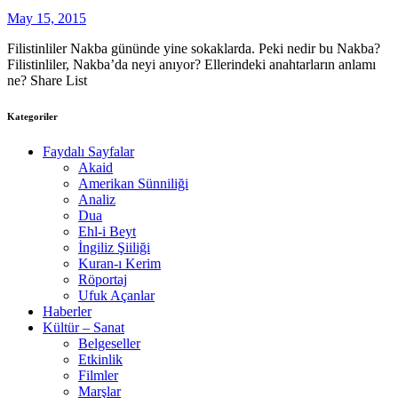
May 15, 2015
Filistinliler Nakba gününde yine sokaklarda. Peki nedir bu Nakba?
Filistinliler, Nakba’da neyi anıyor? Ellerindeki anahtarların anlamı
ne? Share List
Kategoriler
Faydalı Sayfalar
Akaid
Amerikan Sünniliği
Analiz
Dua
Ehl-i Beyt
İngiliz Şiiliği
Kuran-ı Kerim
Röportaj
Ufuk Açanlar
Haberler
Kültür – Sanat
Belgeseller
Etkinlik
Filmler
Marşlar