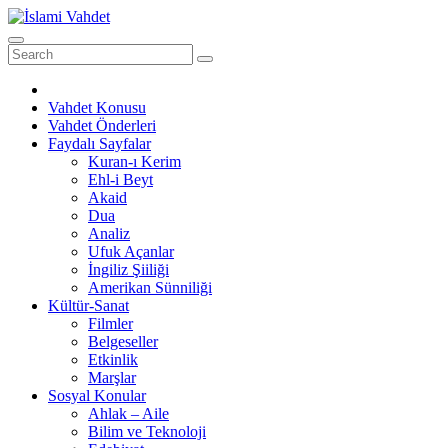
Skip
to
content
Vahdet Konusu
Vahdet Önderleri
Faydalı Sayfalar
Kuran-ı Kerim
Ehl-i Beyt
Akaid
Dua
Analiz
Ufuk Açanlar
İngiliz Şiiliği
Amerikan Sünniliği
Kültür-Sanat
Filmler
Belgeseller
Etkinlik
Marşlar
Sosyal Konular
Ahlak – Aile
Bilim ve Teknoloji