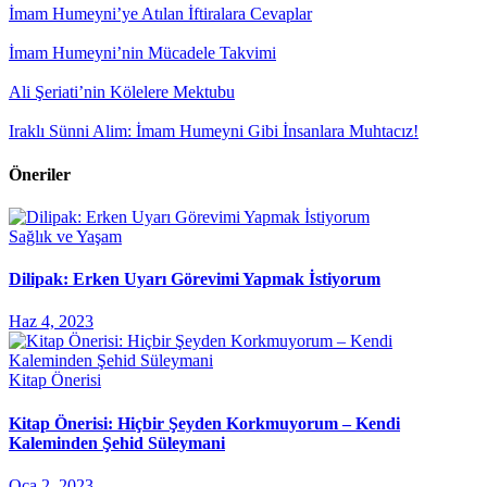
İmam Humeyni’ye Atılan İftiralara Cevaplar
İmam Humeyni’nin Mücadele Takvimi
Ali Şeriati’nin Kölelere Mektubu
Iraklı Sünni Alim: İmam Humeyni Gibi İnsanlara Muhtacız!
Öneriler
Sağlık ve Yaşam
Dilipak: Erken Uyarı Görevimi Yapmak İstiyorum
Haz 4, 2023
Kitap Önerisi
Kitap Önerisi: Hiçbir Şeyden Korkmuyorum – Kendi
Kaleminden Şehid Süleymani
Oca 2, 2023