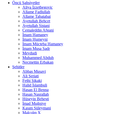
Öncü Şahsiyetler
Aliya İzzetbegoviç
Allame Fadlullah
Allame Tabatabai
Ayetullah Behcet
Ayetullah Sistani
Cemaleddin Afgani
İmam Hamaney
İmam Humeyni
İmam Mücteba Hamaney
İmam Musa Sadr
Mevdudi
Muhammed Abduh
Necmettin Erbakan
Şehitler
Abbas Musavi
Ali Şeriati
Fethi Şikaki
Halid İslambuli
Hasan El Benna
Hasan Nasrallah
Hüseyin Beheşti
İmad Muğniye
Kasım Süleymani
Malcolm X