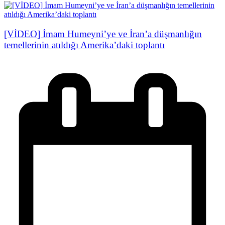
[VİDEO] İmam Humeyni’ye ve İran’a düşmanlığın
temellerinin atıldığı Amerika’daki toplantı