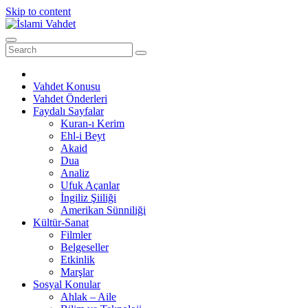
Skip to content
Vahdet Konusu
Vahdet Önderleri
Faydalı Sayfalar
Kuran-ı Kerim
Ehl-i Beyt
Akaid
Dua
Analiz
Ufuk Açanlar
İngiliz Şiiliği
Amerikan Sünniliği
Kültür-Sanat
Filmler
Belgeseller
Etkinlik
Marşlar
Sosyal Konular
Ahlak – Aile