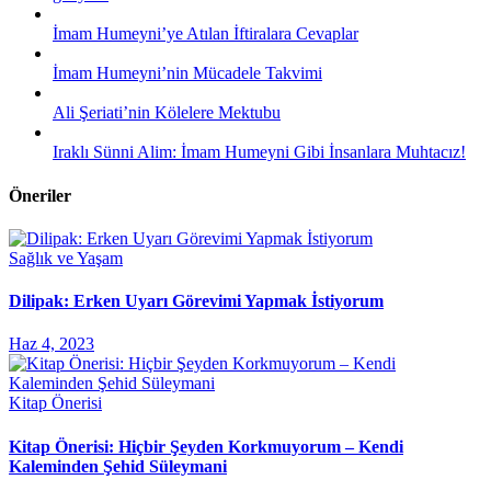
İmam Humeyni’ye Atılan İftiralara Cevaplar
İmam Humeyni’nin Mücadele Takvimi
Ali Şeriati’nin Kölelere Mektubu
Iraklı Sünni Alim: İmam Humeyni Gibi İnsanlara Muhtacız!
Öneriler
Sağlık ve Yaşam
Dilipak: Erken Uyarı Görevimi Yapmak İstiyorum
Haz 4, 2023
Kitap Önerisi
Kitap Önerisi: Hiçbir Şeyden Korkmuyorum – Kendi
Kaleminden Şehid Süleymani