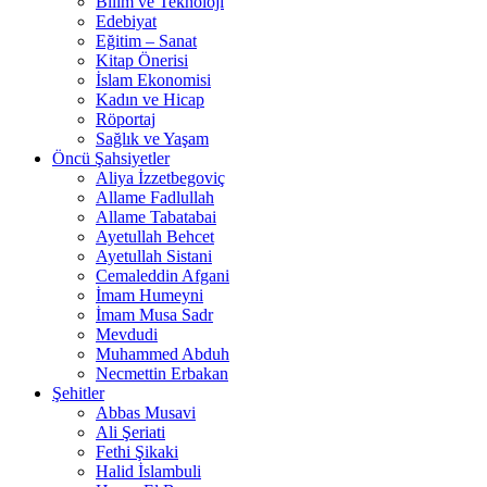
Bilim ve Teknoloji
Edebiyat
Eğitim – Sanat
Kitap Önerisi
İslam Ekonomisi
Kadın ve Hicap
Röportaj
Sağlık ve Yaşam
Öncü Şahsiyetler
Aliya İzzetbegoviç
Allame Fadlullah
Allame Tabatabai
Ayetullah Behcet
Ayetullah Sistani
Cemaleddin Afgani
İmam Humeyni
İmam Musa Sadr
Mevdudi
Muhammed Abduh
Necmettin Erbakan
Şehitler
Abbas Musavi
Ali Şeriati
Fethi Şikaki
Halid İslambuli