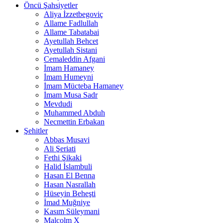
Öncü Şahsiyetler
Aliya İzzetbegoviç
Allame Fadlullah
Allame Tabatabai
Ayetullah Behcet
Ayetullah Sistani
Cemaleddin Afgani
İmam Hamaney
İmam Humeyni
İmam Mücteba Hamaney
İmam Musa Sadr
Mevdudi
Muhammed Abduh
Necmettin Erbakan
Şehitler
Abbas Musavi
Ali Şeriati
Fethi Şikaki
Halid İslambuli
Hasan El Benna
Hasan Nasrallah
Hüseyin Beheşti
İmad Muğniye
Kasım Süleymani
Malcolm X