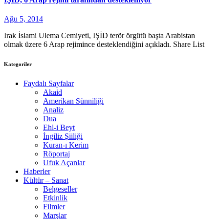
Ağu 5, 2014
Irak İslami Ulema Cemiyeti, IŞİD terör örgütü başta Arabistan
olmak üzere 6 Arap rejimince desteklendiğini açıkladı. Share List
Kategoriler
Faydalı Sayfalar
Akaid
Amerikan Sünniliği
Analiz
Dua
Ehl-i Beyt
İngiliz Şiiliği
Kuran-ı Kerim
Röportaj
Ufuk Açanlar
Haberler
Kültür – Sanat
Belgeseller
Etkinlik
Filmler
Marşlar