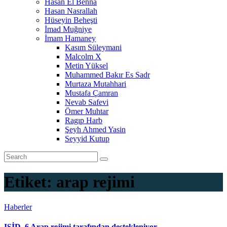
Hasan El Benna
Hasan Nasrallah
Hüseyin Beheşti
İmad Muğniye
İmam Hamaney
Kasım Süleymani
Malcolm X
Metin Yüksel
Muhammed Bakır Es Sadr
Murtaza Mutahhari
Mustafa Çamran
Nevab Safevi
Ömer Muhtar
Ragıp Harb
Şeyh Ahmed Yasin
Seyyid Kutup
Etiket:
arap rejimi
Haberler
IŞİD, 6 Arap rejimi tarafından destekleniyor