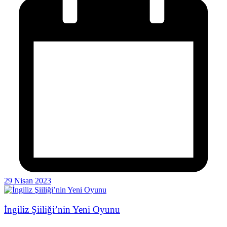
29 Nisan 2023
İngiliz Şiiliği’nin Yeni Oyunu