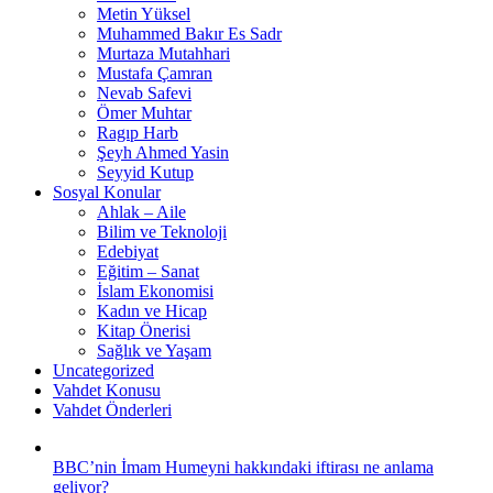
Metin Yüksel
Muhammed Bakır Es Sadr
Murtaza Mutahhari
Mustafa Çamran
Nevab Safevi
Ömer Muhtar
Ragıp Harb
Şeyh Ahmed Yasin
Seyyid Kutup
Sosyal Konular
Ahlak – Aile
Bilim ve Teknoloji
Edebiyat
Eğitim – Sanat
İslam Ekonomisi
Kadın ve Hicap
Kitap Önerisi
Sağlık ve Yaşam
Uncategorized
Vahdet Konusu
Vahdet Önderleri
BBC’nin İmam Humeyni hakkındaki iftirası ne anlama
geliyor?