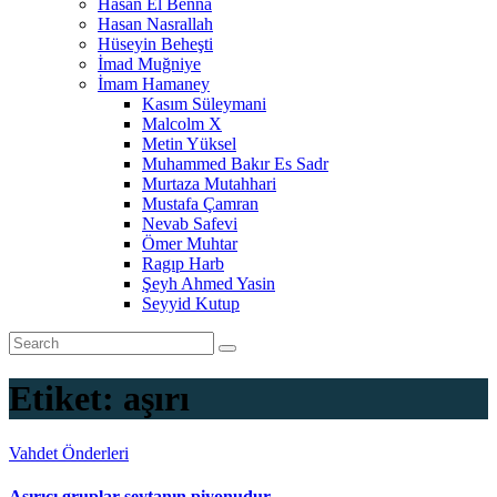
Hasan El Benna
Hasan Nasrallah
Hüseyin Beheşti
İmad Muğniye
İmam Hamaney
Kasım Süleymani
Malcolm X
Metin Yüksel
Muhammed Bakır Es Sadr
Murtaza Mutahhari
Mustafa Çamran
Nevab Safevi
Ömer Muhtar
Ragıp Harb
Şeyh Ahmed Yasin
Seyyid Kutup
Etiket:
aşırı
Vahdet Önderleri
Aşırıcı gruplar şeytanın piyonudur