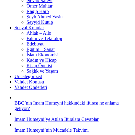
Nevab Safevi
Ömer Muhtar
Ragıp Harb
Şeyh Ahmed Yasin
Seyyid Kutup
Sosyal Konular
Ahlak – Aile
Bilim ve Teknoloji
Edebiyat
Eğitim – Sanat
İslam Ekonomisi
Kadın ve Hicap
Kitap Önerisi
Sağlık ve Yaşam
Uncategorized
Vahdet Konusu
Vahdet Önderleri
BBC’nin İmam Humeyni hakkındaki iftirası ne anlama
geliyor?
İmam Humeyni’ye Atılan İftiralara Cevaplar
İmam Humeyni’nin Mücadele Takvimi