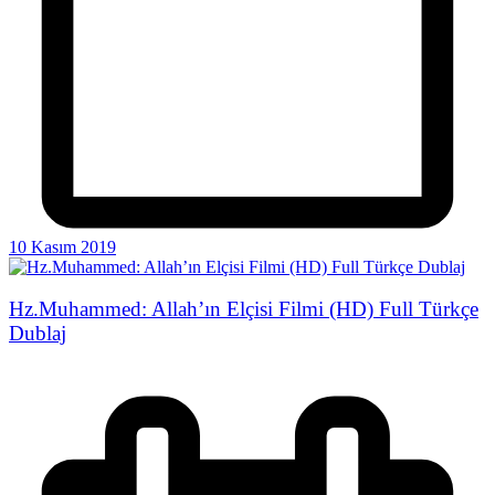
10 Kasım 2019
Hz.Muhammed: Allah’ın Elçisi Filmi (HD) Full Türkçe
Dublaj