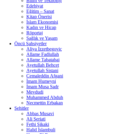
Bilim ve Teknoloji
Edebiyat
Eğitim – Sanat
Kitap Önerisi
İslam Ekonomisi
Kadın ve Hicap
Röportaj
Sağlık ve Yaşam
Öncü Şahsiyetler
Aliya İzzetbegoviç
Allame Fadlullah
Allame Tabatabai
Ayetullah Behcet
Ayetullah Sistani
Cemaleddin Afgani
İmam Humeyni
İmam Musa Sadr
Mevdudi
Muhammed Abduh
Necmettin Erbakan
Şehitler
Abbas Musavi
Ali Şeriati
Fethi Şikaki
Halid İslambuli