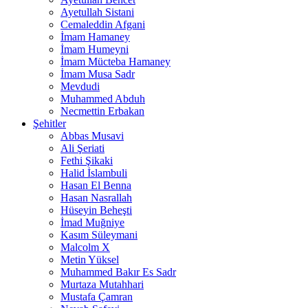
Ayetullah Sistani
Cemaleddin Afgani
İmam Hamaney
İmam Humeyni
İmam Mücteba Hamaney
İmam Musa Sadr
Mevdudi
Muhammed Abduh
Necmettin Erbakan
Şehitler
Abbas Musavi
Ali Şeriati
Fethi Şikaki
Halid İslambuli
Hasan El Benna
Hasan Nasrallah
Hüseyin Beheşti
İmad Muğniye
Kasım Süleymani
Malcolm X
Metin Yüksel
Muhammed Bakır Es Sadr
Murtaza Mutahhari
Mustafa Çamran