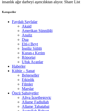
insanlık ağır darbeyi aşırıcılıktan alıyor. Share List
Kategoriler
Faydalı Sayfalar
Akaid
Amerikan Sünniliği
Analiz
Dua
Ehl-i Beyt
İngiliz Şiiliği
Kuran-ı Kerim
Röportaj
Ufuk Açanlar
Haberler
Kültür – Sanat
Belgeseller
Etkinlik
Filmler
Marşlar
Öncü Şahsiyetler
Aliya İzzetbegoviç
Allame Fadlullah
Allame Tabatabai
Ayetullah Behcet