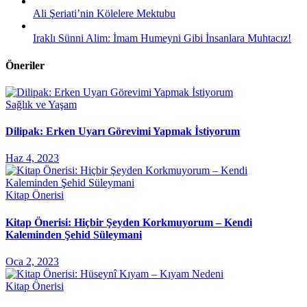
Ali Şeriati’nin Kölelere Mektubu
Iraklı Sünni Alim: İmam Humeyni Gibi İnsanlara Muhtacız!
Öneriler
Sağlık ve Yaşam
Dilipak: Erken Uyarı Görevimi Yapmak İstiyorum
Haz 4, 2023
Kitap Önerisi
Kitap Önerisi: Hiçbir Şeyden Korkmuyorum – Kendi
Kaleminden Şehid Süleymani
Oca 2, 2023
Kitap Önerisi