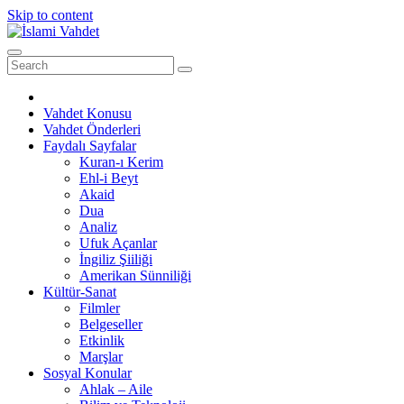
Skip to content
Vahdet Konusu
Vahdet Önderleri
Faydalı Sayfalar
Kuran-ı Kerim
Ehl-i Beyt
Akaid
Dua
Analiz
Ufuk Açanlar
İngiliz Şiiliği
Amerikan Sünniliği
Kültür-Sanat
Filmler
Belgeseller
Etkinlik
Marşlar
Sosyal Konular
Ahlak – Aile