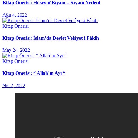
Kitap Önerisi: Hüseynî Kıyam – Kıyam Nedeni
Ağu 4, 2022
Kitap Önerisi
Kitap Önerisi: İslam’da Devlet Velâyet-i Fâkih
May 24, 2022
Kitap Önerisi
Kitap Önerisi: “ Allah’ın Ayı “
Nis 2, 2022