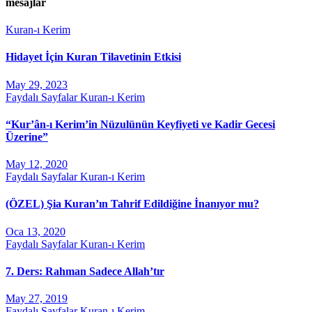
mesajlar
Kuran-ı Kerim
Hidayet İçin Kuran Tilavetinin Etkisi
May 29, 2023
Faydalı Sayfalar
Kuran-ı Kerim
“Kur’ân-ı Kerim’in Nüzulünün Keyfiyeti ve Kadir Gecesi
Üzerine”
May 12, 2020
Faydalı Sayfalar
Kuran-ı Kerim
(ÖZEL) Şia Kuran’ın Tahrif Edildiğine İnanıyor mu?
Oca 13, 2020
Faydalı Sayfalar
Kuran-ı Kerim
7. Ders: Rahman Sadece Allah’tır
May 27, 2019
Faydalı Sayfalar
Kuran-ı Kerim