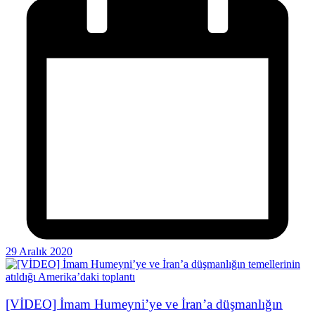
29 Aralık 2020
[VİDEO] İmam Humeyni’ye ve İran’a düşmanlığın