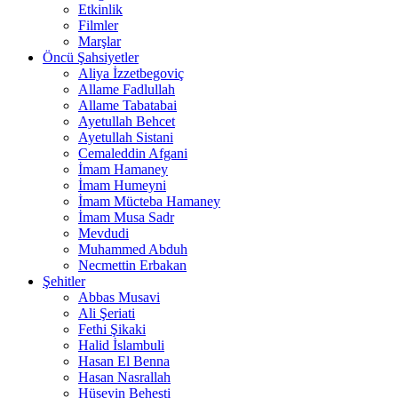
Etkinlik
Filmler
Marşlar
Öncü Şahsiyetler
Aliya İzzetbegoviç
Allame Fadlullah
Allame Tabatabai
Ayetullah Behcet
Ayetullah Sistani
Cemaleddin Afgani
İmam Hamaney
İmam Humeyni
İmam Mücteba Hamaney
İmam Musa Sadr
Mevdudi
Muhammed Abduh
Necmettin Erbakan
Şehitler
Abbas Musavi
Ali Şeriati
Fethi Şikaki
Halid İslambuli
Hasan El Benna
Hasan Nasrallah
Hüseyin Beheşti