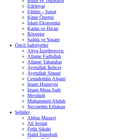
Bilim ve Teknoloji
Edebiyat
Eğitim – Sanat
Kitap Önerisi
İslam Ekonomisi
Kadın ve Hicap
Röportaj
Sağlık ve Yaşam
Öncü Şahsiyetler
Aliya İzzetbegoviç
Allame Fadlullah
Allame Tabatabai
Ayetullah Behcet
Ayetullah Sistani
Cemaleddin Afgani
İmam Humeyni
İmam Musa Sadr
Mevdudi
Muhammed Abduh
Necmettin Erbakan
Şehitler
Abbas Musavi
Ali Şeriati
Fethi Şikaki
Halid İslambuli