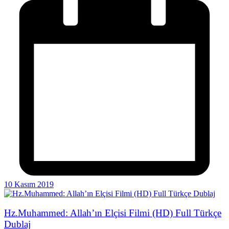
10 Kasım 2019
Hz.Muhammed: Allah’ın Elçisi Filmi (HD) Full Türkçe
Dublaj