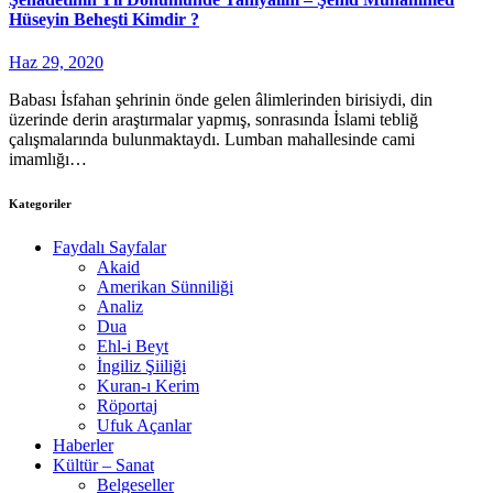
Hüseyin Beheşti Kimdir ?
Haz 29, 2020
Babası İsfahan şehrinin önde gelen âlimlerinden birisiydi, din
üzerinde derin araştırmalar yapmış, sonrasında İslami tebliğ
çalışmalarında bulunmaktaydı. Lumban mahallesinde cami
imamlığı…
Kategoriler
Faydalı Sayfalar
Akaid
Amerikan Sünniliği
Analiz
Dua
Ehl-i Beyt
İngiliz Şiiliği
Kuran-ı Kerim
Röportaj
Ufuk Açanlar
Haberler
Kültür – Sanat
Belgeseller