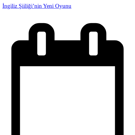
İngiliz Şiiliği’nin Yeni Oyunu