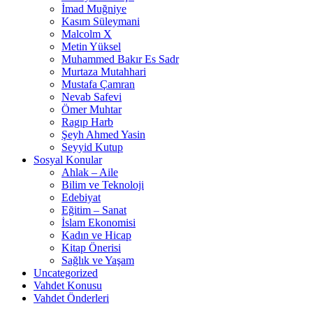
İmad Muğniye
Kasım Süleymani
Malcolm X
Metin Yüksel
Muhammed Bakır Es Sadr
Murtaza Mutahhari
Mustafa Çamran
Nevab Safevi
Ömer Muhtar
Ragıp Harb
Şeyh Ahmed Yasin
Seyyid Kutup
Sosyal Konular
Ahlak – Aile
Bilim ve Teknoloji
Edebiyat
Eğitim – Sanat
İslam Ekonomisi
Kadın ve Hicap
Kitap Önerisi
Sağlık ve Yaşam
Uncategorized
Vahdet Konusu
Vahdet Önderleri