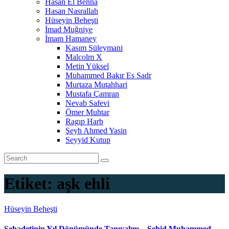
Hasan El Benna
Hasan Nasrallah
Hüseyin Beheşti
İmad Muğniye
İmam Hamaney
Kasım Süleymani
Malcolm X
Metin Yüksel
Muhammed Bakır Es Sadr
Murtaza Mutahhari
Mustafa Çamran
Nevab Safevi
Ömer Muhtar
Ragıp Harb
Şeyh Ahmed Yasin
Seyyid Kutup
Etiket:
aşk ehli
Hüseyin Beheşti
Şehadetinin Yıl Dönümünde Tanıyalım – Şehid Muhammed