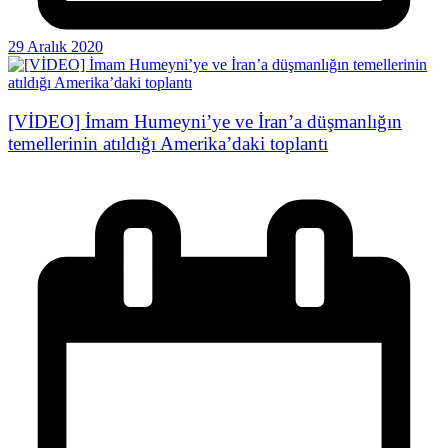
29 Aralık 2020
[VİDEO] İmam Humeyni’ye ve İran’a düşmanlığın
temellerinin atıldığı Amerika’daki toplantı