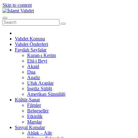
Skip to content
Vahdet Konusu
Vahdet Önderleri
Faydalı Sayfalar
Kuran-ı Kerim
Ehl-i Beyt
Akaid
Dua
Analiz
Ufuk Açanlar
İngiliz Şiiliği
Amerikan Sünniliği
Kültür-Sanat
Filmler
Belgeseller
Etkinlik
Marşlar
Sosyal Konular
Ahlak – Aile