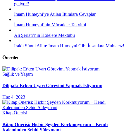
geliyor?
İmam Humeyni’ye Atılan İftiralara Cevaplar
İmam Humeyni’nin Mücadele Takvimi
Ali Şeriati’nin Kölelere Mektubu
Iraklı Sünni Alim: İmam Humeyni Gibi İnsanlara Muhtacız!
Öneriler
Sağlık ve Yaşam
Dilipak: Erken Uyarı Görevimi Yapmak İstiyorum
Haz 4, 2023
Kitap Önerisi
Kitap Önerisi: Hiçbir Şeyden Korkmuyorum – Kendi
Kaleminden Şehid Süleymani