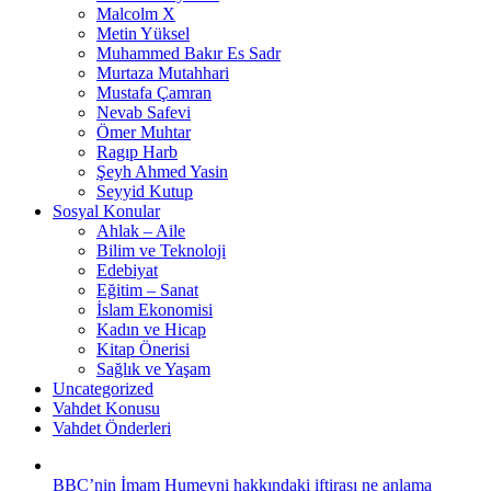
Malcolm X
Metin Yüksel
Muhammed Bakır Es Sadr
Murtaza Mutahhari
Mustafa Çamran
Nevab Safevi
Ömer Muhtar
Ragıp Harb
Şeyh Ahmed Yasin
Seyyid Kutup
Sosyal Konular
Ahlak – Aile
Bilim ve Teknoloji
Edebiyat
Eğitim – Sanat
İslam Ekonomisi
Kadın ve Hicap
Kitap Önerisi
Sağlık ve Yaşam
Uncategorized
Vahdet Konusu
Vahdet Önderleri
BBC’nin İmam Humeyni hakkındaki iftirası ne anlama