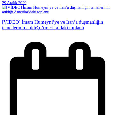
29 Aralık 2020
[VİDEO] İmam Humeyni’ye ve İran’a düşmanlığın
temellerinin atıldığı Amerika’daki toplantı