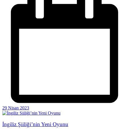
29 Nisan 2023
İngiliz Şiiliği’nin Yeni Oyunu