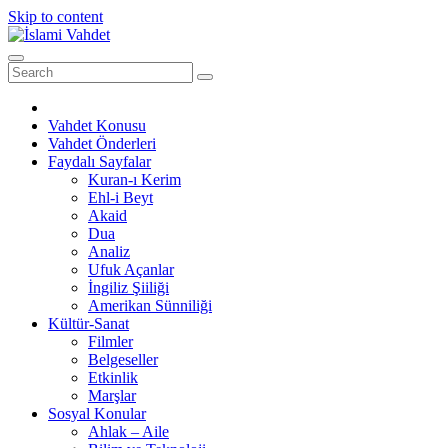
Skip to content
Vahdet Konusu
Vahdet Önderleri
Faydalı Sayfalar
Kuran-ı Kerim
Ehl-i Beyt
Akaid
Dua
Analiz
Ufuk Açanlar
İngiliz Şiiliği
Amerikan Sünniliği
Kültür-Sanat
Filmler
Belgeseller
Etkinlik
Marşlar
Sosyal Konular
Ahlak – Aile