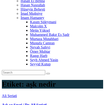
Hasan El Benna
Hasan Nasrallah
Hüseyin Beheşti
İmad Muğniye
İmam Hamaney
Kasım Süleymani
Malcolm X
Metin Yüksel
Muhammed Bakır Es Sadr
Murtaza Mutahhari
Mustafa Çamran
Nevab Safevi
Ömer Muhtar
Ragıp Harb
Şeyh Ahmed Yasin
Seyyid Kutup
Etiket:
aşk nedir
Ali Şeriati
Aşk ve Sevgi / Dr. Ali Şeriati