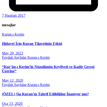
7 Haziran 2017
mesajlar
Kuran-ı Kerim
Hidayet İçin Kuran Tilavetinin Etkisi
May 29, 2023
Faydalı Sayfalar
Kuran-ı Kerim
“Kur’ân-ı Kerim’in Nüzulünün Keyfiyeti ve Kadir Gecesi
Üzerine”
May 12, 2020
Faydalı Sayfalar
Kuran-ı Kerim
(ÖZEL) Şia Kuran’ın Tahrif Edildiğine İnanıyor mu?
Oca 13, 2020