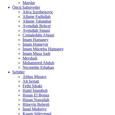
Marşlar
Öncü Şahsiyetler
Aliya İzzetbegoviç
Allame Fadlullah
Allame Tabatabai
Ayetullah Behcet
Ayetullah Sistani
Cemaleddin Afgani
İmam Hamaney
İmam Humeyni
İmam Mücteba Hamaney
İmam Musa Sadr
Mevdudi
Muhammed Abduh
Necmettin Erbakan
Şehitler
Abbas Musavi
Ali Şeriati
Fethi Şikaki
Halid İslambuli
Hasan El Benna
Hasan Nasrallah
Hüseyin Beheşti
İmad Muğniye
Kasım Süleymani