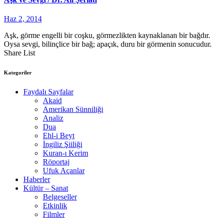
Haz 2, 2014
Aşk, görme engelli bir coşku, görmezlikten kaynaklanan bir bağdır.
Oysa sevgi, bilinçlice bir bağ; apaçık, duru bir görmenin sonucudur.
Share List
Kategoriler
Faydalı Sayfalar
Akaid
Amerikan Sünniliği
Analiz
Dua
Ehl-i Beyt
İngiliz Şiiliği
Kuran-ı Kerim
Röportaj
Ufuk Açanlar
Haberler
Kültür – Sanat
Belgeseller
Etkinlik
Filmler