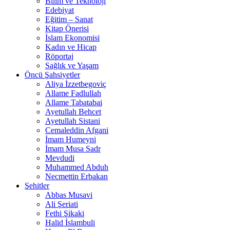
Bilim ve Teknoloji
Edebiyat
Eğitim – Sanat
Kitap Önerisi
İslam Ekonomisi
Kadın ve Hicap
Röportaj
Sağlık ve Yaşam
Öncü Şahsiyetler
Aliya İzzetbegoviç
Allame Fadlullah
Allame Tabatabai
Ayetullah Behcet
Ayetullah Sistani
Cemaleddin Afgani
İmam Humeyni
İmam Musa Sadr
Mevdudi
Muhammed Abduh
Necmettin Erbakan
Şehitler
Abbas Musavi
Ali Şeriati
Fethi Şikaki
Halid İslambuli