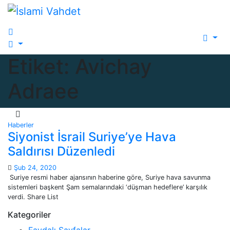
Skip
to
content
Etiket:
Avichay
Adraee
Haberler
Siyonist İsrail Suriye’ye Hava
Saldırısı Düzenledi
Şub 24, 2020
Suriye resmi haber ajansının haberine göre, Suriye hava savunma
sistemleri başkent Şam semalarındaki ‘düşman hedeflere’ karşılık
verdi. Share List
Kategoriler
Faydalı Sayfalar