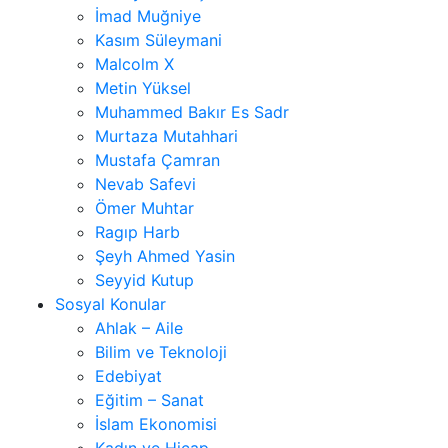
İmad Muğniye
Kasım Süleymani
Malcolm X
Metin Yüksel
Muhammed Bakır Es Sadr
Murtaza Mutahhari
Mustafa Çamran
Nevab Safevi
Ömer Muhtar
Ragıp Harb
Şeyh Ahmed Yasin
Seyyid Kutup
Sosyal Konular
Ahlak – Aile
Bilim ve Teknoloji
Edebiyat
Eğitim – Sanat
İslam Ekonomisi
Kadın ve Hicap