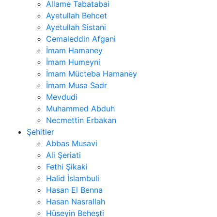
Allame Tabatabai
Ayetullah Behcet
Ayetullah Sistani
Cemaleddin Afgani
İmam Hamaney
İmam Humeyni
İmam Mücteba Hamaney
İmam Musa Sadr
Mevdudi
Muhammed Abduh
Necmettin Erbakan
Şehitler
Abbas Musavi
Ali Şeriati
Fethi Şikaki
Halid İslambuli
Hasan El Benna
Hasan Nasrallah
Hüseyin Beheşti