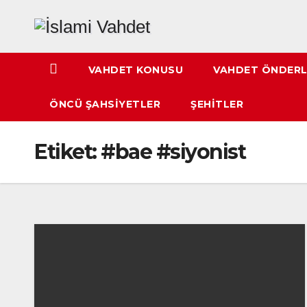
Skip
to
content
VAHDET KONUSU
VAHDET ÖNDERL
ÖNCÜ ŞAHSIYETLER
ŞEHITLER
Etiket:
#bae #siyonist