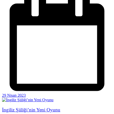
29 Nisan 2023
İngiliz Şiiliği’nin Yeni Oyunu