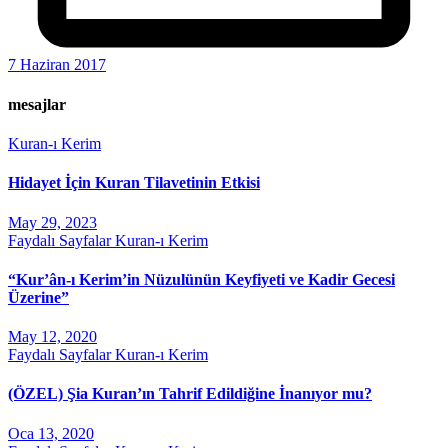
7 Haziran 2017
mesajlar
Kuran-ı Kerim
Hidayet İçin Kuran Tilavetinin Etkisi
May 29, 2023
Faydalı Sayfalar
Kuran-ı Kerim
“Kur’ân-ı Kerim’in Nüzulünün Keyfiyeti ve Kadir Gecesi
Üzerine”
May 12, 2020
Faydalı Sayfalar
Kuran-ı Kerim
(ÖZEL) Şia Kuran’ın Tahrif Edildiğine İnanıyor mu?
Oca 13, 2020