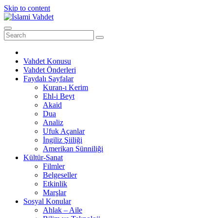
Skip to content
Vahdet Konusu
Vahdet Önderleri
Faydalı Sayfalar
Kuran-ı Kerim
Ehl-i Beyt
Akaid
Dua
Analiz
Ufuk Açanlar
İngiliz Şiiliği
Amerikan Sünniliği
Kültür-Sanat
Filmler
Belgeseller
Etkinlik
Marşlar
Sosyal Konular
Ahlak – Aile