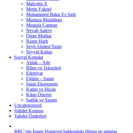
Malcolm X
Metin Yüksel
Muhammed Bakır Es Sadr
Murtaza Mutahhari
Mustafa Çamran
Nevab Safevi
Ömer Muhtar
Ragıp Harb
Şeyh Ahmed Yasin
Seyyid Kutup
Sosyal Konular
Ahlak – Aile
Bilim ve Teknoloji
Edebiyat
Eğitim – Sanat
İslam Ekonomisi
Kadın ve Hicap
Kitap Önerisi
Sağlık ve Yaşam
Uncategorized
Vahdet Konusu
Vahdet Önderleri
BBC’nin İmam Humeyni hakkındaki iftirası ne anlama