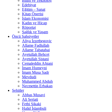
Bilim ve Teknoloji
Edebiyat
Eğitim – Sanat
Kitap Önerisi
İslam Ekonomisi
Kadın ve Hicap
Röportaj
Sağlık ve Yaşam
Öncü Şahsiyetler
Aliya İzzetbegoviç
Allame Fadlullah
Allame Tabatabai
Ayetullah Behcet
Ayetullah Sistani
Cemaleddin Afgani
İmam Humeyni
İmam Musa Sadr
Mevdudi
Muhammed Abduh
Necmettin Erbakan
Şehitler
Abbas Musavi
Ali Şeriati
Fethi Şikaki
Halid İslambuli