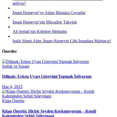
geliyor?
İmam Humeyni’ye Atılan İftiralara Cevaplar
İmam Humeyni’nin Mücadele Takvimi
Ali Şeriati’nin Kölelere Mektubu
Iraklı Sünni Alim: İmam Humeyni Gibi İnsanlara Muhtacız!
Öneriler
Sağlık ve Yaşam
Dilipak: Erken Uyarı Görevimi Yapmak İstiyorum
Haz 4, 2023
Kitap Önerisi
Kitap Önerisi: Hiçbir Şeyden Korkmuyorum – Kendi
Kaleminden Şehid Süleymani