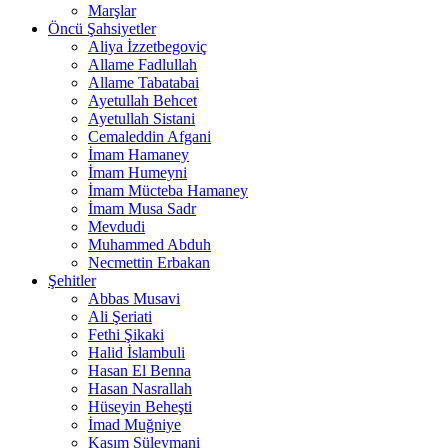
Marşlar
Öncü Şahsiyetler
Aliya İzzetbegoviç
Allame Fadlullah
Allame Tabatabai
Ayetullah Behcet
Ayetullah Sistani
Cemaleddin Afgani
İmam Hamaney
İmam Humeyni
İmam Mücteba Hamaney
İmam Musa Sadr
Mevdudi
Muhammed Abduh
Necmettin Erbakan
Şehitler
Abbas Musavi
Ali Şeriati
Fethi Şikaki
Halid İslambuli
Hasan El Benna
Hasan Nasrallah
Hüseyin Beheşti
İmad Muğniye
Kasım Süleymani