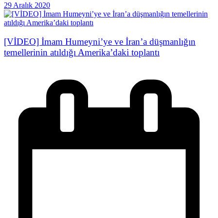
29 Aralık 2020
[VİDEO] İmam Humeyni’ye ve İran’a düşmanlığın
temellerinin atıldığı Amerika’daki toplantı