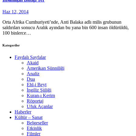
Haz 12, 2014
Orta Afrika Cumhuriyeti’nde, Anti Balaka adlı milis grubunun
saldırıları sonucu Aralık ayından bu yana bin 600 insan öldürüldü,
100 binlerce…
Kategoriler
Faydalı Sayfalar
Akaid
Amerikan Sünniliği
Analiz
Dua
Ehl-i Beyt
İngiliz Şiiliği
Kuran-ı Kerim
Röportaj
Ufuk Açanlar
Haberler
Kültür – Sanat
Belgeseller
Etkinlik
Filmler