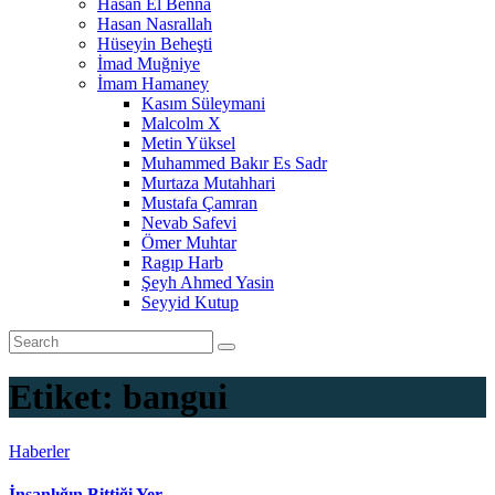
Hasan El Benna
Hasan Nasrallah
Hüseyin Beheşti
İmad Muğniye
İmam Hamaney
Kasım Süleymani
Malcolm X
Metin Yüksel
Muhammed Bakır Es Sadr
Murtaza Mutahhari
Mustafa Çamran
Nevab Safevi
Ömer Muhtar
Ragıp Harb
Şeyh Ahmed Yasin
Seyyid Kutup
Etiket:
bangui
Haberler
İnsanlığın Bittiği Yer