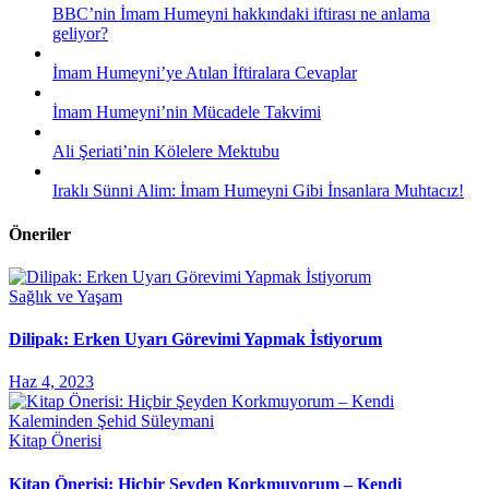
BBC’nin İmam Humeyni hakkındaki iftirası ne anlama
geliyor?
İmam Humeyni’ye Atılan İftiralara Cevaplar
İmam Humeyni’nin Mücadele Takvimi
Ali Şeriati’nin Kölelere Mektubu
Iraklı Sünni Alim: İmam Humeyni Gibi İnsanlara Muhtacız!
Öneriler
Sağlık ve Yaşam
Dilipak: Erken Uyarı Görevimi Yapmak İstiyorum
Haz 4, 2023
Kitap Önerisi
Kitap Önerisi: Hiçbir Şeyden Korkmuyorum – Kendi