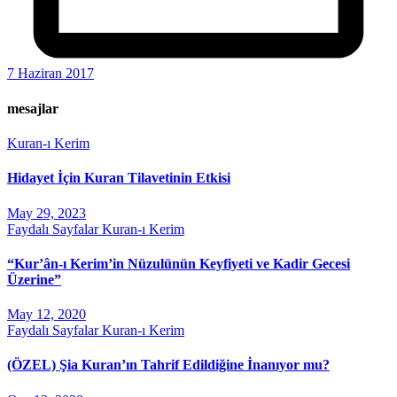
7 Haziran 2017
mesajlar
Kuran-ı Kerim
Hidayet İçin Kuran Tilavetinin Etkisi
May 29, 2023
Faydalı Sayfalar
Kuran-ı Kerim
“Kur’ân-ı Kerim’in Nüzulünün Keyfiyeti ve Kadir Gecesi
Üzerine”
May 12, 2020
Faydalı Sayfalar
Kuran-ı Kerim
(ÖZEL) Şia Kuran’ın Tahrif Edildiğine İnanıyor mu?