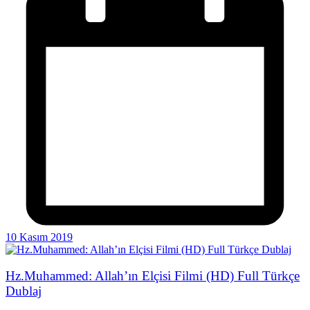
10 Kasım 2019
Hz.Muhammed: Allah’ın Elçisi Filmi (HD) Full Türkçe
Dublaj