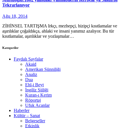
Tekrarlanıyor
Ağu 18, 2014
ZİHİNSEL TARTIŞMA Irkçı, mezhepçi, hizipçi kısıtlamalar ve
aşırılıklar çoğaldıkça, ahlaki ve insani yanımız azalıyor. Bu tür
kısıtlamalar, aşırılıklar ve yozlaşmalar…
Kategoriler
Faydalı Sayfalar
Akaid
Amerikan Sünniliği
Analiz
Dua
Ehl-i Beyt
İngiliz Şiiliği
Kuran-ı Kerim
Röportaj
Ufuk Açanlar
Haberler
Kültür – Sanat
Belgeseller
Etkinlik