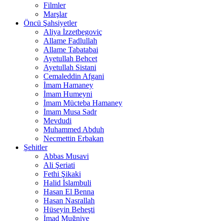
Filmler
Marşlar
Öncü Şahsiyetler
Aliya İzzetbegoviç
Allame Fadlullah
Allame Tabatabai
Ayetullah Behcet
Ayetullah Sistani
Cemaleddin Afgani
İmam Hamaney
İmam Humeyni
İmam Mücteba Hamaney
İmam Musa Sadr
Mevdudi
Muhammed Abduh
Necmettin Erbakan
Şehitler
Abbas Musavi
Ali Şeriati
Fethi Şikaki
Halid İslambuli
Hasan El Benna
Hasan Nasrallah
Hüseyin Beheşti
İmad Muğniye