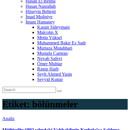
Hasan El Benna
Hasan Nasrallah
Hüseyin Beheşti
İmad Muğniye
İmam Hamaney
Kasım Süleymani
Malcolm X
Metin Yüksel
Muhammed Bakır Es Sadr
Murtaza Mutahhari
Mustafa Çamran
Nevab Safevi
Ömer Muhtar
Ragıp Harb
Şeyh Ahmed Yasin
Seyyid Kutup
Etiket:
bölünmeler
Analiz
Müftüoğlu:1802 yılındaki Vahhabilerin Kerbela’ya Saldırısı