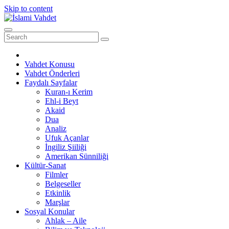
Skip to content
Vahdet Konusu
Vahdet Önderleri
Faydalı Sayfalar
Kuran-ı Kerim
Ehl-i Beyt
Akaid
Dua
Analiz
Ufuk Açanlar
İngiliz Şiiliği
Amerikan Sünniliği
Kültür-Sanat
Filmler
Belgeseller
Etkinlik
Marşlar
Sosyal Konular
Ahlak – Aile