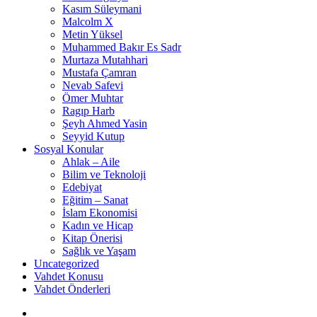
Kasım Süleymani
Malcolm X
Metin Yüksel
Muhammed Bakır Es Sadr
Murtaza Mutahhari
Mustafa Çamran
Nevab Safevi
Ömer Muhtar
Ragıp Harb
Şeyh Ahmed Yasin
Seyyid Kutup
Sosyal Konular
Ahlak – Aile
Bilim ve Teknoloji
Edebiyat
Eğitim – Sanat
İslam Ekonomisi
Kadın ve Hicap
Kitap Önerisi
Sağlık ve Yaşam
Uncategorized
Vahdet Konusu
Vahdet Önderleri