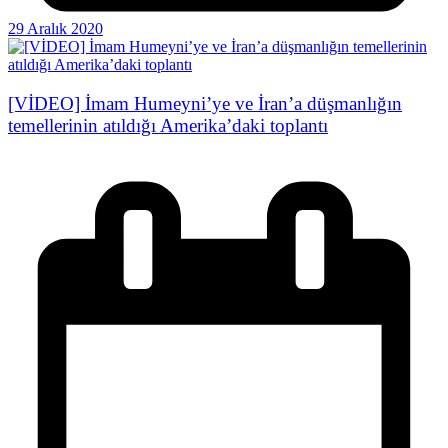
29 Aralık 2020
[VİDEO] İmam Humeyni’ye ve İran’a düşmanlığın
temellerinin atıldığı Amerika’daki toplantı