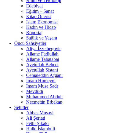
Bilim ve Teknoloji
Edebiyat
Eğitim – Sanat
Kitap Önerisi
İslam Ekonomisi
Kadın ve Hicap
Röportaj
Sağlık ve Yaşam
Öncü Şahsiyetler
Aliya İzzetbegoviç
Allame Fadlullah
Allame Tabatabai
Ayetullah Behcet
Ayetullah Sistani
Cemaleddin Afgani
İmam Humeyni
İmam Musa Sadr
Mevdudi
Muhammed Abduh
Necmettin Erbakan
Şehitler
Abbas Musavi
Ali Şeriati
Fethi Şikaki
Halid İslambuli