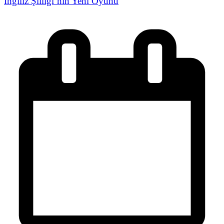
İngiliz Şiiliği’nin Yeni Oyunu