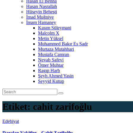
Hasan El Benna
Hasan Nasrallah
Hüseyin Beheşti
İmad Muğniye
İmam Hamaney
Kasım Süleymani
Malcolm X
Metin Yüksel
Muhammed Bakır Es Sadr
Murtaza Mutahhari
Mustafa Çamran
Nevab Safevi
Ömer Muhtar
Ragıp Harb
Şeyh Ahmed Yasin
Seyyid Kutup
Etiket:
cahit zarifoğlu
Edebiyat
Daralan Vakitler – Cahit Zarifoğlu