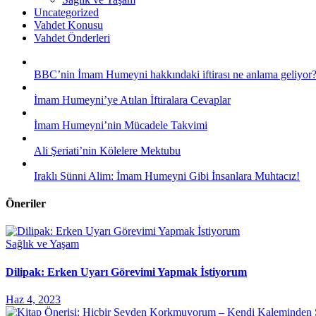
Uncategorized
Vahdet Konusu
Vahdet Önderleri
BBC’nin İmam Humeyni hakkındaki iftirası ne anlama geliyor
İmam Humeyni’ye Atılan İftiralara Cevaplar
İmam Humeyni’nin Mücadele Takvimi
Ali Şeriati’nin Kölelere Mektubu
Iraklı Sünni Alim: İmam Humeyni Gibi İnsanlara Muhtacız!
Öneriler
Sağlık ve Yaşam
Dilipak: Erken Uyarı Görevimi Yapmak İstiyorum
Haz 4, 2023