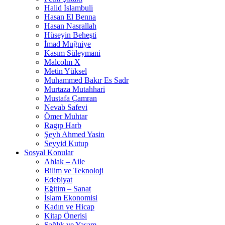
Halid İslambuli
Hasan El Benna
Hasan Nasrallah
Hüseyin Beheşti
İmad Muğniye
Kasım Süleymani
Malcolm X
Metin Yüksel
Muhammed Bakır Es Sadr
Murtaza Mutahhari
Mustafa Çamran
Nevab Safevi
Ömer Muhtar
Ragıp Harb
Şeyh Ahmed Yasin
Seyyid Kutup
Sosyal Konular
Ahlak – Aile
Bilim ve Teknoloji
Edebiyat
Eğitim – Sanat
İslam Ekonomisi
Kadın ve Hicap
Kitap Önerisi
Sağlık ve Yaşam