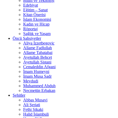
Bilim ve Teknoloji
Edebiyat
Eğitim – Sanat
Kitap Önerisi
İslam Ekonomisi
Kadın ve Hicap
Röportaj
Sağlık ve Yaşam
Öncü Şahsiyetler
Aliya İzzetbegoviç
Allame Fadlullah
Allame Tabatabai
Ayetullah Behcet
Ayetullah Sistani
Cemaleddin Afgani
İmam Humeyni
İmam Musa Sadr
Mevdudi
Muhammed Abduh
Necmettin Erbakan
Şehitler
Abbas Musavi
Ali Şeriati
Fethi Şikaki
Halid İslambuli