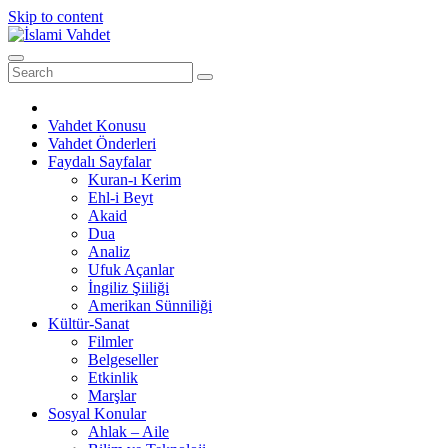
Skip to content
Vahdet Konusu
Vahdet Önderleri
Faydalı Sayfalar
Kuran-ı Kerim
Ehl-i Beyt
Akaid
Dua
Analiz
Ufuk Açanlar
İngiliz Şiiliği
Amerikan Sünniliği
Kültür-Sanat
Filmler
Belgeseller
Etkinlik
Marşlar
Sosyal Konular
Ahlak – Aile