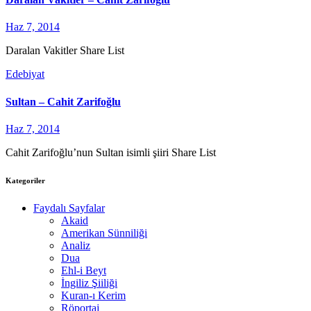
Haz 7, 2014
Daralan Vakitler Share List
Edebiyat
Sultan – Cahit Zarifoğlu
Haz 7, 2014
Cahit Zarifoğlu’nun Sultan isimli şiiri Share List
Kategoriler
Faydalı Sayfalar
Akaid
Amerikan Sünniliği
Analiz
Dua
Ehl-i Beyt
İngiliz Şiiliği
Kuran-ı Kerim
Röportaj