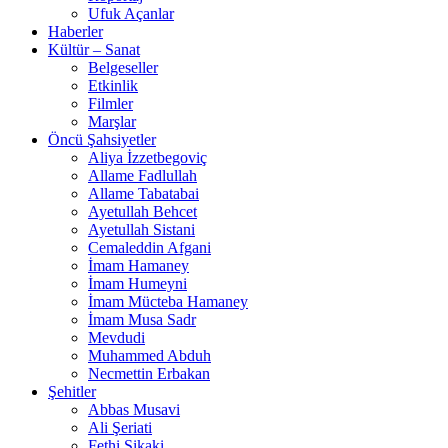
Ufuk Açanlar
Haberler
Kültür – Sanat
Belgeseller
Etkinlik
Filmler
Marşlar
Öncü Şahsiyetler
Aliya İzzetbegoviç
Allame Fadlullah
Allame Tabatabai
Ayetullah Behcet
Ayetullah Sistani
Cemaleddin Afgani
İmam Hamaney
İmam Humeyni
İmam Mücteba Hamaney
İmam Musa Sadr
Mevdudi
Muhammed Abduh
Necmettin Erbakan
Şehitler
Abbas Musavi
Ali Şeriati
Fethi Şikaki