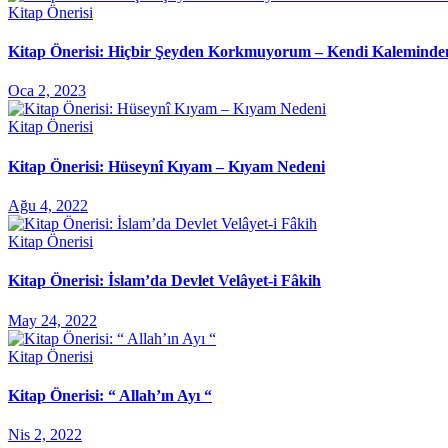
Kitap Önerisi
Kitap Önerisi: Hiçbir Şeyden Korkmuyorum – Kendi Kaleminde
Oca 2, 2023
Kitap Önerisi
Kitap Önerisi: Hüseynî Kıyam – Kıyam Nedeni
Ağu 4, 2022
Kitap Önerisi
Kitap Önerisi: İslam’da Devlet Velâyet-i Fâkih
May 24, 2022
Kitap Önerisi
Kitap Önerisi: “ Allah’ın Ayı “
Nis 2, 2022