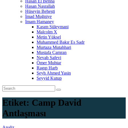
Hasan El Benna
Hasan Nasrallah
Hüseyin Beheşti
İmad Muğniye
İmam Hamaney
Kasım Süleymani
Malcolm X
Metin Yüksel
Muhammed Bakır Es Sadr
Murtaza Mutahhari
Mustafa Çamran
Nevab Safevi
Ömer Muhtar
Ragıp Harb
Şeyh Ahmed Yasin
Seyyid Kutup
Etiket:
Camp David
Antlaşması
Analiz