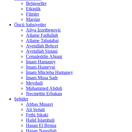
Belgeseller
Etkinlik
Filmler
Marşlar
Öncü Şahsiyetler
Aliya İzzetbegoviç
Allame Fadlullah
Allame Tabatabai
Ayetullah Behcet
Ayetullah Sistani
Cemaleddin Afgani
İmam Hamaney
İmam Humeyni
İmam Mücteba Hamaney
İmam Musa Sadr
Mevdudi
Muhammed Abduh
Necmettin Erbakan
Şehitler
Abbas Musavi
Ali Şeriati
Fethi Şikaki
Halid İslambuli
Hasan El Benna
Hasan Nasrallah