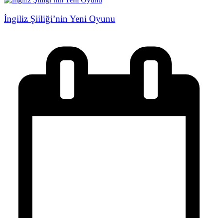
İngiliz Şiiliği’nin Yeni Oyunu