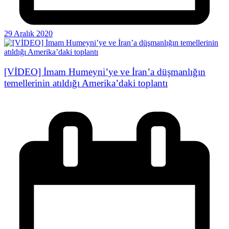
29 Aralık 2020
[VİDEO] İmam Humeyni’ye ve İran’a düşmanlığın
temellerinin atıldığı Amerika’daki toplantı