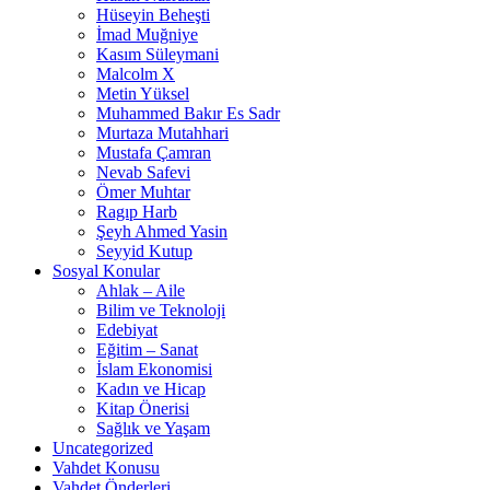
Hüseyin Beheşti
İmad Muğniye
Kasım Süleymani
Malcolm X
Metin Yüksel
Muhammed Bakır Es Sadr
Murtaza Mutahhari
Mustafa Çamran
Nevab Safevi
Ömer Muhtar
Ragıp Harb
Şeyh Ahmed Yasin
Seyyid Kutup
Sosyal Konular
Ahlak – Aile
Bilim ve Teknoloji
Edebiyat
Eğitim – Sanat
İslam Ekonomisi
Kadın ve Hicap
Kitap Önerisi
Sağlık ve Yaşam
Uncategorized
Vahdet Konusu
Vahdet Önderleri