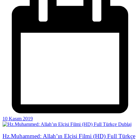
10 Kasım 2019
Hz.Muhammed: Allah’ın Elçisi Filmi (HD) Full Türkçe