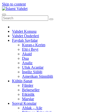
Skip to content
Vahdet Konusu
Vahdet Önderleri
Faydalı Sayfalar
Kuran-ı Kerim
Ehl-i Beyt
Akaid
Dua
Analiz
Ufuk Açanlar
İngiliz Şiiliği
Amerikan Sünniliği
Kültür-Sanat
Filmler
Belgeseller
Etkinlik
Marşlar
Sosyal Konular
Ahlak – Aile