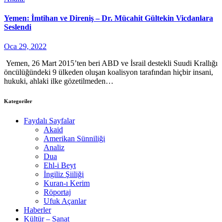
Yemen: İmtihan ve Direniş – Dr. Mücahit Gültekin Vicdanlara
Seslendi
Oca 29, 2022
Yemen, 26 Mart 2015’ten beri ABD ve İsrail destekli Suudi Krallığı
öncülüğündeki 9 ülkeden oluşan koalisyon tarafından hiçbir insani,
hukuki, ahlaki ilke gözetilmeden…
Kategoriler
Faydalı Sayfalar
Akaid
Amerikan Sünniliği
Analiz
Dua
Ehl-i Beyt
İngiliz Şiiliği
Kuran-ı Kerim
Röportaj
Ufuk Açanlar
Haberler
Kültür – Sanat