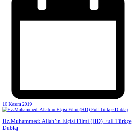
10 Kasım 2019
Hz.Muhammed: Allah’ın Elçisi Filmi (HD) Full Türkçe
Dublaj