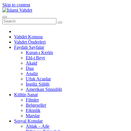
Skip to content
Vahdet Konusu
Vahdet Önderleri
Faydalı Sayfalar
Kuran-ı Kerim
Ehl-i Beyt
Akaid
Dua
Analiz
Ufuk Açanlar
İngiliz Şiiliği
Amerikan Sünniliği
Kültür-Sanat
Filmler
Belgeseller
Etkinlik
Marşlar
Sosyal Konular
Ahlak – Aile