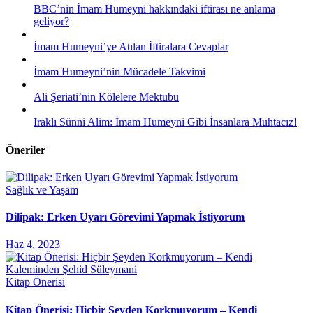
BBC’nin İmam Humeyni hakkındaki iftirası ne anlama
geliyor?
İmam Humeyni’ye Atılan İftiralara Cevaplar
İmam Humeyni’nin Mücadele Takvimi
Ali Şeriati’nin Kölelere Mektubu
Iraklı Sünni Alim: İmam Humeyni Gibi İnsanlara Muhtacız!
Öneriler
Sağlık ve Yaşam
Dilipak: Erken Uyarı Görevimi Yapmak İstiyorum
Haz 4, 2023
Kitap Önerisi
Kitap Önerisi: Hiçbir Şeyden Korkmuyorum – Kendi