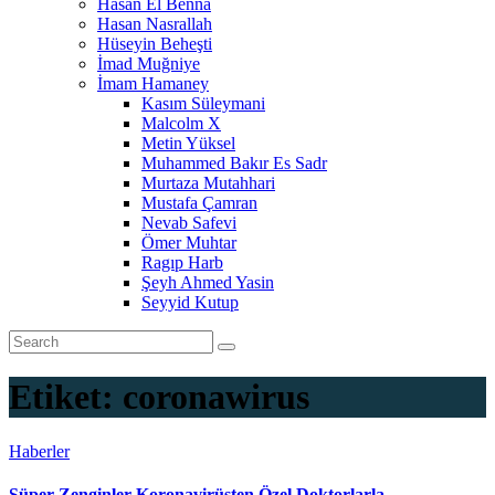
Hasan El Benna
Hasan Nasrallah
Hüseyin Beheşti
İmad Muğniye
İmam Hamaney
Kasım Süleymani
Malcolm X
Metin Yüksel
Muhammed Bakır Es Sadr
Murtaza Mutahhari
Mustafa Çamran
Nevab Safevi
Ömer Muhtar
Ragıp Harb
Şeyh Ahmed Yasin
Seyyid Kutup
Etiket:
coronawirus
Haberler
Süper Zenginler Koronavirüsten Özel Doktorlarla