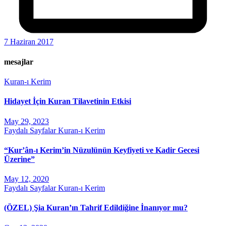
7 Haziran 2017
mesajlar
Kuran-ı Kerim
Hidayet İçin Kuran Tilavetinin Etkisi
May 29, 2023
Faydalı Sayfalar
Kuran-ı Kerim
“Kur’ân-ı Kerim’in Nüzulünün Keyfiyeti ve Kadir Gecesi
Üzerine”
May 12, 2020
Faydalı Sayfalar
Kuran-ı Kerim
(ÖZEL) Şia Kuran’ın Tahrif Edildiğine İnanıyor mu?