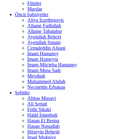
Filmler
Marşlar
Öncü Şahsiyetler
Aliya İzzetbegoviç
Allame Fadlullah
Allame Tabatabai
Ayetullah Behcet
Ayetullah Sistani
Cemaleddin Afgani
İmam Hamaney
İmam Humeyni
İmam Mücteba Hamaney
İmam Musa Sadr
Mevdudi
Muhammed Abduh
Necmettin Erbakan
Şehitler
Abbas Musavi
Ali Şeriati
Fethi Şikaki
Halid İslambuli
Hasan El Benna
Hasan Nasrallah
Hüseyin Beheşti
İmad Muğniye