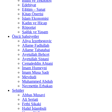
Bilim ve Teknoloji
Edebiyat
Eğitim – Sanat
Kitap Önerisi
İslam Ekonomisi
Kadın ve Hicap
Röportaj
Sağlık ve Yaşam
Öncü Şahsiyetler
Aliya İzzetbegoviç
Allame Fadlullah
Allame Tabatabai
Ayetullah Behcet
Ayetullah Sistani
Cemaleddin Afgani
İmam Humeyni
İmam Musa Sadr
Mevdudi
Muhammed Abduh
Necmettin Erbakan
Şehitler
Abbas Musavi
Ali Şeriati
Fethi Şikaki
Halid İslambuli