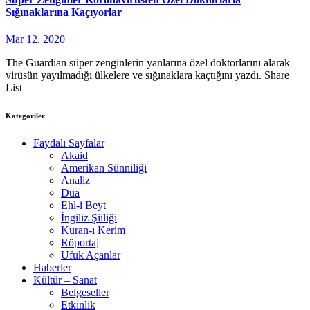
Sığınaklarına Kaçıyorlar
Mar 12, 2020
The Guardian süper zenginlerin yanlarına özel doktorlarını alarak
virüsün yayılmadığı ülkelere ve sığınaklara kaçtığını yazdı. Share
List
Kategoriler
Faydalı Sayfalar
Akaid
Amerikan Sünniliği
Analiz
Dua
Ehl-i Beyt
İngiliz Şiiliği
Kuran-ı Kerim
Röportaj
Ufuk Açanlar
Haberler
Kültür – Sanat
Belgeseller
Etkinlik