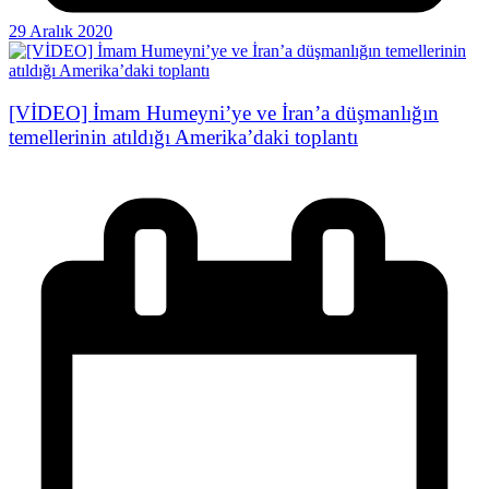
29 Aralık 2020
[VİDEO] İmam Humeyni’ye ve İran’a düşmanlığın
temellerinin atıldığı Amerika’daki toplantı