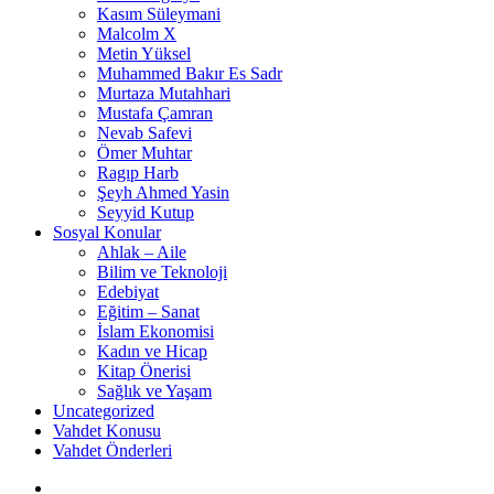
Kasım Süleymani
Malcolm X
Metin Yüksel
Muhammed Bakır Es Sadr
Murtaza Mutahhari
Mustafa Çamran
Nevab Safevi
Ömer Muhtar
Ragıp Harb
Şeyh Ahmed Yasin
Seyyid Kutup
Sosyal Konular
Ahlak – Aile
Bilim ve Teknoloji
Edebiyat
Eğitim – Sanat
İslam Ekonomisi
Kadın ve Hicap
Kitap Önerisi
Sağlık ve Yaşam
Uncategorized
Vahdet Konusu
Vahdet Önderleri