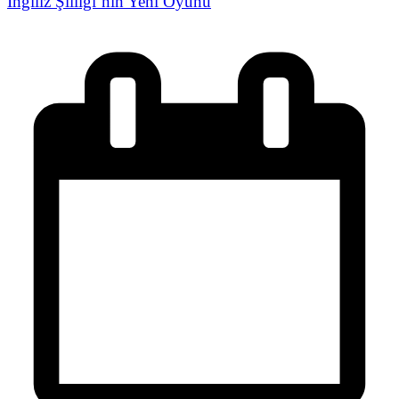
İngiliz Şiiliği’nin Yeni Oyunu