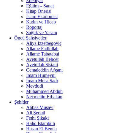
Edebiyat
Eğitim – Sanat
Kitap Önerisi
İslam Ekonomisi
Kadın ve Hicap
Röportaj
Sağlık ve Yaşam
Öncü Şahsiyetler
Aliya İzzetbegoviç
Allame Fadlullah
Allame Tabatabai
Ayetullah Behcet
Ayetullah Sistani
Cemaleddin Afgani
İmam Humeyni
İmam Musa Sadr
Mevdudi
Muhammed Abduh
Necmettin Erbakan
Şehitler
Abbas Musavi
Ali Şeriati
Fethi Şikaki
Halid İslambuli
Hasan El Benna