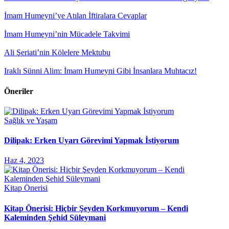
İmam Humeyni’ye Atılan İftiralara Cevaplar
İmam Humeyni’nin Mücadele Takvimi
Ali Şeriati’nin Kölelere Mektubu
Iraklı Sünni Alim: İmam Humeyni Gibi İnsanlara Muhtacız!
Öneriler
Sağlık ve Yaşam
Dilipak: Erken Uyarı Görevimi Yapmak İstiyorum
Haz 4, 2023
Kitap Önerisi
Kitap Önerisi: Hiçbir Şeyden Korkmuyorum – Kendi
Kaleminden Şehid Süleymani