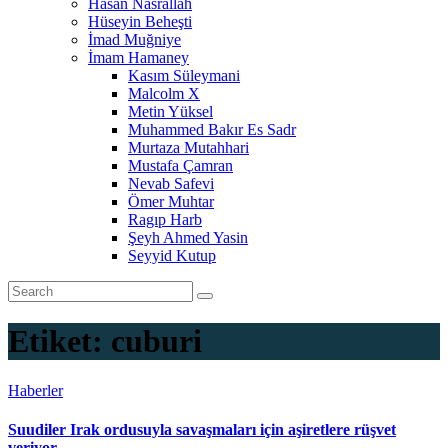
Hasan Nasrallah
Hüseyin Beheşti
İmad Muğniye
İmam Hamaney
Kasım Süleymani
Malcolm X
Metin Yüksel
Muhammed Bakır Es Sadr
Murtaza Mutahhari
Mustafa Çamran
Nevab Safevi
Ömer Muhtar
Ragıp Harb
Şeyh Ahmed Yasin
Seyyid Kutup
Etiket:
cuburi
Haberler
Suudiler Irak ordusuyla savaşmaları için aşiretlere rüşvet
veriyor