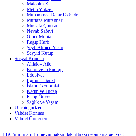
Malcolm X
Metin Yüksel
Muhammed Bakır Es Sadr
Murtaza Mutahhari
Mustafa Çamran
Nevab Safevi
Ömer Muhtar
Ragıp Harb
Şeyh Ahmed Yasin
Seyyid Kutup
Sosyal Konular
Ahlak – Aile
Bilim ve Teknoloji
Edebiyat
Eğitim – Sanat
İslam Ekonomisi
Kadın ve Hicap
Kitap Önerisi
Sağlık ve Yaşam
Uncategorized
Vahdet Konusu
Vahdet Önderleri
BBC’nin İmam Humeyni hakkındaki iftirası ne anlama geliyor?