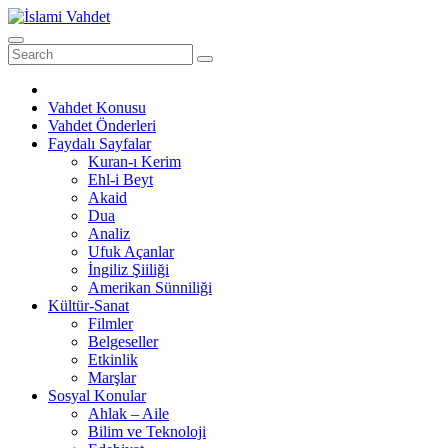
Skip
to
content
Vahdet Konusu
Vahdet Önderleri
Faydalı Sayfalar
Kuran-ı Kerim
Ehl-i Beyt
Akaid
Dua
Analiz
Ufuk Açanlar
İngiliz Şiiliği
Amerikan Sünniliği
Kültür-Sanat
Filmler
Belgeseller
Etkinlik
Marşlar
Sosyal Konular
Ahlak – Aile
Bilim ve Teknoloji