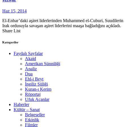
Haz 15, 2014
El-Enbar’daki aşiret liderlerinden Muhammed el-Cuburi, Suudilerin
Irak ordusuyla savaşan aşiret liderlerini maaşa bağladığını açıkladı.
Share List
Kategoriler
Faydalı Sayfalar
Akaid
Amerikan Sünniliği
Analiz
Dua
Ehl-i Beyt
İngiliz Şiiliği
Kuran-ı Kerim
Röportaj
Ufuk Açanlar
Haberler
Kültür – Sanat
Belgeseller
Etkinlik
Filmler