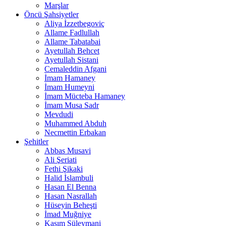
Marşlar
Öncü Şahsiyetler
Aliya İzzetbegoviç
Allame Fadlullah
Allame Tabatabai
Ayetullah Behcet
Ayetullah Sistani
Cemaleddin Afgani
İmam Hamaney
İmam Humeyni
İmam Mücteba Hamaney
İmam Musa Sadr
Mevdudi
Muhammed Abduh
Necmettin Erbakan
Şehitler
Abbas Musavi
Ali Şeriati
Fethi Şikaki
Halid İslambuli
Hasan El Benna
Hasan Nasrallah
Hüseyin Beheşti
İmad Muğniye
Kasım Süleymani