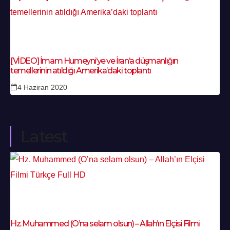
[VİDEO] İmam Humeyni’ye ve İran’a düşmanlığın
temellerinin atıldığı Amerika’daki toplantı
4 Haziran 2020
Latest
Hz. Muhammed (O’na selam olsun) – Allah’ın Elçisi Filmi