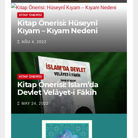
KITAP ÖNERISI
Kitap Önerisi: Hüseynî
Kıyam – Kıyam Nedeni
AĞU 4, 2022
KITAP ÖNERISI
Kitap Önerisi: İslam’da
Devlet Velâyet-i Fâkih
MAY 24, 2022