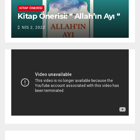
KITAP ÖNERISI
Kitap Önerisi: “ Allah’ın Ayı “
NIS 2, 2022