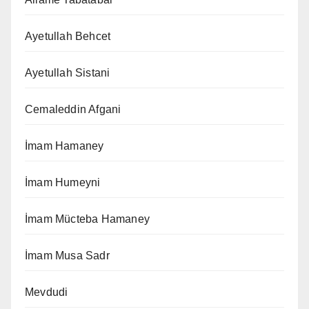
Ayetullah Behcet
Ayetullah Sistani
Cemaleddin Afgani
İmam Hamaney
İmam Humeyni
İmam Mücteba Hamaney
İmam Musa Sadr
Mevdudi