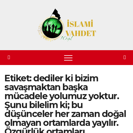
Skip
to
content
Etiket:
dediler ki bizim
savaşmaktan başka
mücadele yolumuz yoktur.
Şunu bilelim ki; bu
düşünceler her zaman doğal
olmayan ortamlarda yayılır.
Özgürlük ortamları