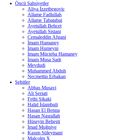
Öncü Şahsiyetler
Aliya İzzetbegoviç
Allame Fadlullah
Allame Tabatabai
Ayetullah Behcet
Ayetullah Sistani
Cemaleddin Afgani
İmam Hamaney
İmam Humeyni
İmam Mücteba Hamaney
İmam Musa Sadr
Mevdudi
Muhammed Abduh
Necmettin Erbakan
Şehitler
Abbas Musavi
Ali Şeriati
Fethi Şikaki
Halid İslambuli
Hasan El Benna
Hasan Nasrallah
Hüseyin Beheşti
İmad Muğniye
Kasım Süleymani
Malcolm X