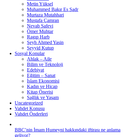
Metin Yüksel
Muhammed Bakır Es Sadr
Murtaza Mutahhari
Mustafa Çamran
Nevab Safevi
Ömer Muhtar
Ragıp Harb
Şeyh Ahmed Yasin
Seyyid Kutup
Sosyal Konular
Ahlak – Aile
Bilim ve Teknoloji
Edebiyat
Eğitim – Sanat
İslam Ekonomisi
Kadın ve Hicap
Kitap Önerisi
Sağlık ve Yaşam
Uncategorized
Vahdet Konusu
Vahdet Önderleri
BBC’nin İmam Humeyni hakkındaki iftirası ne anlama
geliyor?