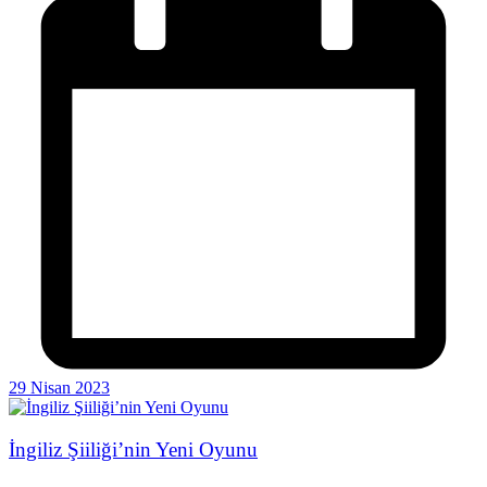
29 Nisan 2023
İngiliz Şiiliği’nin Yeni Oyunu