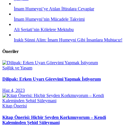
İmam Humeyni’ye Atılan İftiralara Cevaplar
İmam Humeyni’nin Mücadele Takvimi
Ali Şeriati’nin Kölelere Mektubu
Iraklı Sünni Alim: İmam Humeyni Gibi İnsanlara Muhtacız!
Öneriler
Sağlık ve Yaşam
Dilipak: Erken Uyarı Görevimi Yapmak İstiyorum
Haz 4, 2023
Kitap Önerisi
Kitap Önerisi: Hiçbir Şeyden Korkmuyorum – Kendi
Kaleminden Şehid Süleymani