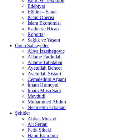
Bilim ve Teknoloji
Edebiyat
Eğitim – Sanat
Kitap Önerisi
İslam Ekonomisi
Kadın ve Hicap
Röportaj
Sağlık ve Yaşam
Öncü Şahsiyetler
Aliya İzzetbegoviç
Allame Fadlullah
Allame Tabatabai
Ayetullah Behcet
Ayetullah Sistani
Cemaleddin Afgani
İmam Humeyni
İmam Musa Sadr
Mevdudi
Muhammed Abduh
Necmettin Erbakan
Şehitler
Abbas Musavi
Ali Şeriati
Fethi Şikaki
Halid İslambuli