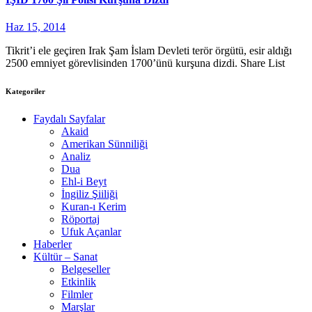
Haz 15, 2014
Tikrit’i ele geçiren Irak Şam İslam Devleti terör örgütü, esir aldığı
2500 emniyet görevlisinden 1700’ünü kurşuna dizdi. Share List
Kategoriler
Faydalı Sayfalar
Akaid
Amerikan Sünniliği
Analiz
Dua
Ehl-i Beyt
İngiliz Şiiliği
Kuran-ı Kerim
Röportaj
Ufuk Açanlar
Haberler
Kültür – Sanat
Belgeseller
Etkinlik
Filmler
Marşlar