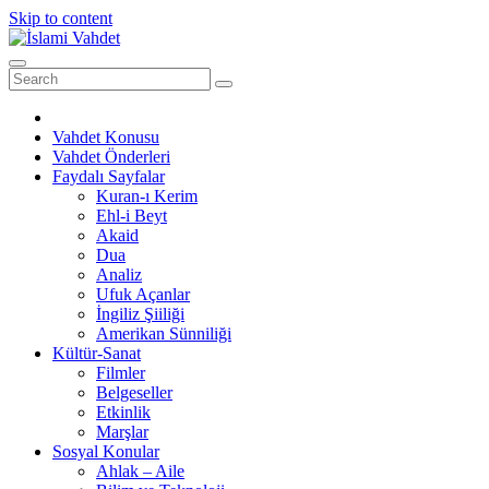
Skip to content
Vahdet Konusu
Vahdet Önderleri
Faydalı Sayfalar
Kuran-ı Kerim
Ehl-i Beyt
Akaid
Dua
Analiz
Ufuk Açanlar
İngiliz Şiiliği
Amerikan Sünniliği
Kültür-Sanat
Filmler
Belgeseller
Etkinlik
Marşlar
Sosyal Konular
Ahlak – Aile