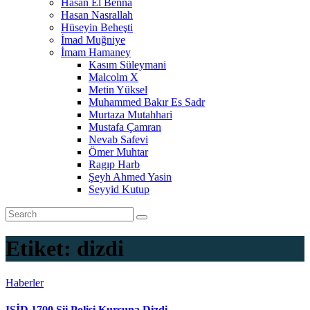
Hasan El Benna
Hasan Nasrallah
Hüseyin Beheşti
İmad Muğniye
İmam Hamaney
Kasım Süleymani
Malcolm X
Metin Yüksel
Muhammed Bakır Es Sadr
Murtaza Mutahhari
Mustafa Çamran
Nevab Safevi
Ömer Muhtar
Ragıp Harb
Şeyh Ahmed Yasin
Seyyid Kutup
Etiket:
dizdi
Haberler
IŞİD 1700 Şii Polisi Kurşuna Dizdi