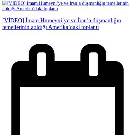
[VİDEO] İmam Humeyni’ye ve İran’a düşmanlığın
temellerinin atıldığı Amerika’daki toplantı