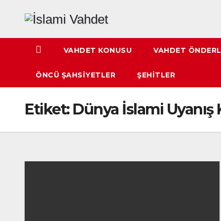
Skip
to
content
VAHDET KONUSU
VAHDET ÖNDERL
ÖNCÜ ŞAHSIYETLER
ŞEHITLER
Etiket:
Dünya İslami Uyanış K