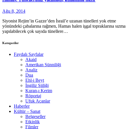
Ağu 8, 2014
Siyonist Rejim’in Gazze’den İsrail’e uzanan tünelleri yok etme
yönündeki çabalarına rağmen, Hamas halen işgal topraklarına sızma
yapılabilecek çok sayıda tünellere…
Kategoriler
Faydalı Sayfalar
Akaid
Amerikan Sünniliği
Analiz
Dua
Ehl-i Beyt
İngiliz Şiiliği
Kuran-ı Kerim
Röportaj
Ufuk Açanlar
Haberler
Kültür – Sanat
Belgeseller
Etkinlik
Filmler