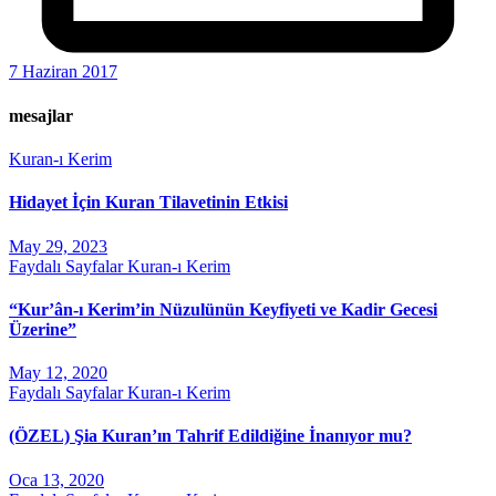
7 Haziran 2017
mesajlar
Kuran-ı Kerim
Hidayet İçin Kuran Tilavetinin Etkisi
May 29, 2023
Faydalı Sayfalar
Kuran-ı Kerim
“Kur’ân-ı Kerim’in Nüzulünün Keyfiyeti ve Kadir Gecesi
Üzerine”
May 12, 2020
Faydalı Sayfalar
Kuran-ı Kerim
(ÖZEL) Şia Kuran’ın Tahrif Edildiğine İnanıyor mu?
Oca 13, 2020