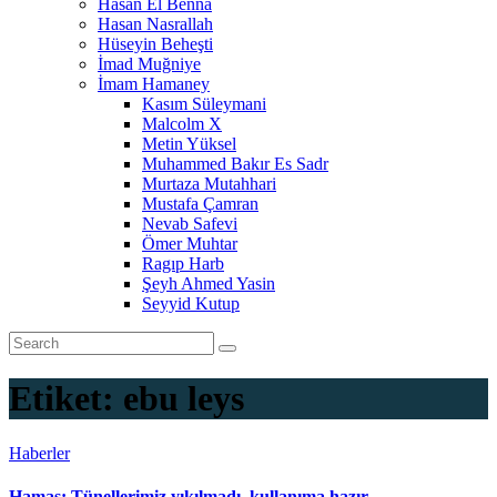
Hasan El Benna
Hasan Nasrallah
Hüseyin Beheşti
İmad Muğniye
İmam Hamaney
Kasım Süleymani
Malcolm X
Metin Yüksel
Muhammed Bakır Es Sadr
Murtaza Mutahhari
Mustafa Çamran
Nevab Safevi
Ömer Muhtar
Ragıp Harb
Şeyh Ahmed Yasin
Seyyid Kutup
Etiket:
ebu leys
Haberler
Hamas: Tünellerimiz yıkılmadı, kullanıma hazır