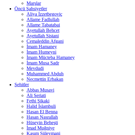
Marşlar
Öncü Şahsiyetler
Aliya İzzetbegoviç
Allame Fadlullah
Allame Tabatabai
Ayetullah Behcet
Ayetullah Sistani
Cemaleddin Afgani
İmam Hamaney
İmam Humeyni
İmam Mücteba Hamaney
İmam Musa Sadr
Mevdudi
Muhammed Abduh
Necmettin Erbakan
Şehitler
Abbas Musavi
Ali Şeriati
Fethi Şikaki
Halid İslambuli
Hasan El Benna
Hasan Nasrallah
Hüseyin Beheşti
İmad Muğniye
Kasım Süleymani