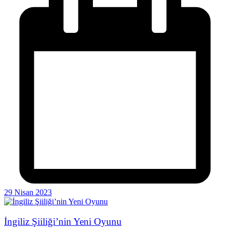
29 Nisan 2023
İngiliz Şiiliği’nin Yeni Oyunu