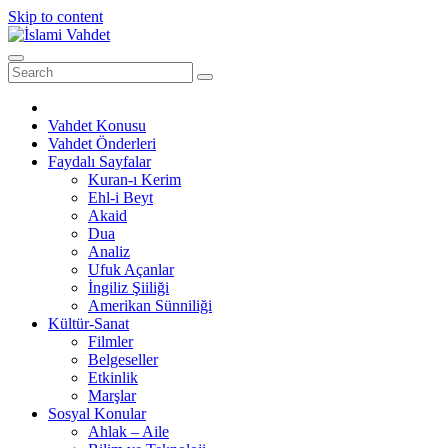
Skip to content
Vahdet Konusu
Vahdet Önderleri
Faydalı Sayfalar
Kuran-ı Kerim
Ehl-i Beyt
Akaid
Dua
Analiz
Ufuk Açanlar
İngiliz Şiiliği
Amerikan Sünniliği
Kültür-Sanat
Filmler
Belgeseller
Etkinlik
Marşlar
Sosyal Konular
Ahlak – Aile