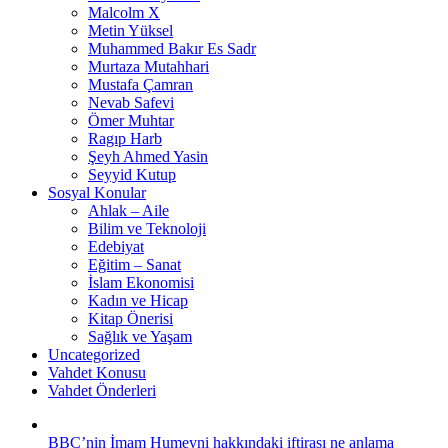
Malcolm X
Metin Yüksel
Muhammed Bakır Es Sadr
Murtaza Mutahhari
Mustafa Çamran
Nevab Safevi
Ömer Muhtar
Ragıp Harb
Şeyh Ahmed Yasin
Seyyid Kutup
Sosyal Konular
Ahlak – Aile
Bilim ve Teknoloji
Edebiyat
Eğitim – Sanat
İslam Ekonomisi
Kadın ve Hicap
Kitap Önerisi
Sağlık ve Yaşam
Uncategorized
Vahdet Konusu
Vahdet Önderleri
BBC’nin İmam Humeyni hakkındaki iftirası ne anlama