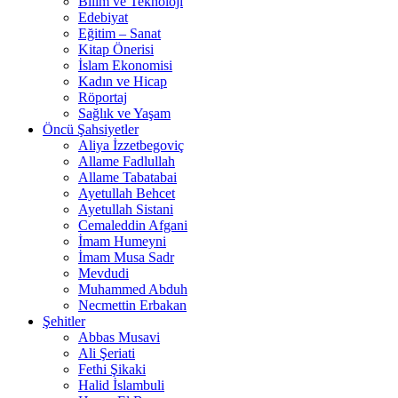
Bilim ve Teknoloji
Edebiyat
Eğitim – Sanat
Kitap Önerisi
İslam Ekonomisi
Kadın ve Hicap
Röportaj
Sağlık ve Yaşam
Öncü Şahsiyetler
Aliya İzzetbegoviç
Allame Fadlullah
Allame Tabatabai
Ayetullah Behcet
Ayetullah Sistani
Cemaleddin Afgani
İmam Humeyni
İmam Musa Sadr
Mevdudi
Muhammed Abduh
Necmettin Erbakan
Şehitler
Abbas Musavi
Ali Şeriati
Fethi Şikaki
Halid İslambuli