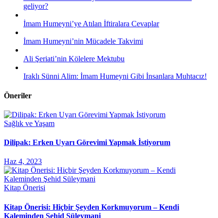
geliyor?
İmam Humeyni’ye Atılan İftiralara Cevaplar
İmam Humeyni’nin Mücadele Takvimi
Ali Şeriati’nin Kölelere Mektubu
Iraklı Sünni Alim: İmam Humeyni Gibi İnsanlara Muhtacız!
Öneriler
Sağlık ve Yaşam
Dilipak: Erken Uyarı Görevimi Yapmak İstiyorum
Haz 4, 2023
Kitap Önerisi
Kitap Önerisi: Hiçbir Şeyden Korkmuyorum – Kendi
Kaleminden Şehid Süleymani