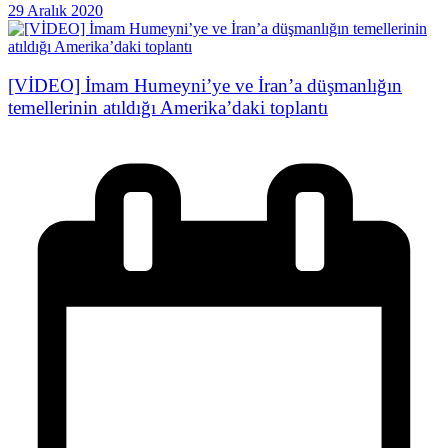
29 Aralık 2020
[VİDEO] İmam Humeyni’ye ve İran’a düşmanlığın
temellerinin atıldığı Amerika’daki toplantı