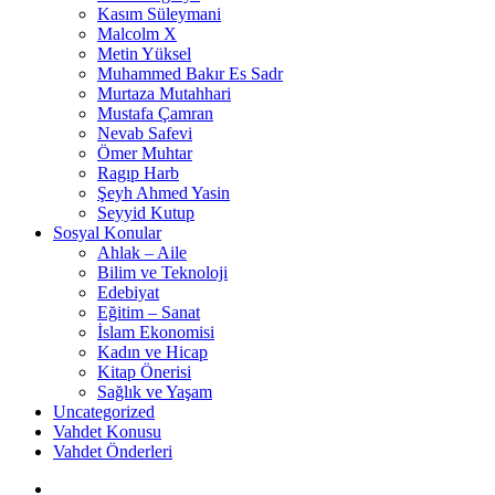
Kasım Süleymani
Malcolm X
Metin Yüksel
Muhammed Bakır Es Sadr
Murtaza Mutahhari
Mustafa Çamran
Nevab Safevi
Ömer Muhtar
Ragıp Harb
Şeyh Ahmed Yasin
Seyyid Kutup
Sosyal Konular
Ahlak – Aile
Bilim ve Teknoloji
Edebiyat
Eğitim – Sanat
İslam Ekonomisi
Kadın ve Hicap
Kitap Önerisi
Sağlık ve Yaşam
Uncategorized
Vahdet Konusu
Vahdet Önderleri