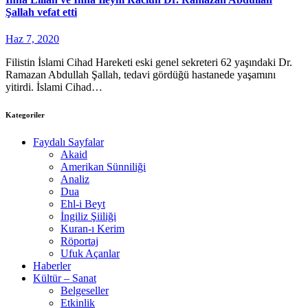
Şallah vefat etti
Haz 7, 2020
Filistin İslami Cihad Hareketi eski genel sekreteri 62 yaşındaki Dr.
Ramazan Abdullah Şallah, tedavi gördüğü hastanede yaşamını
yitirdi. İslami Cihad…
Kategoriler
Faydalı Sayfalar
Akaid
Amerikan Sünniliği
Analiz
Dua
Ehl-i Beyt
İngiliz Şiiliği
Kuran-ı Kerim
Röportaj
Ufuk Açanlar
Haberler
Kültür – Sanat
Belgeseller
Etkinlik