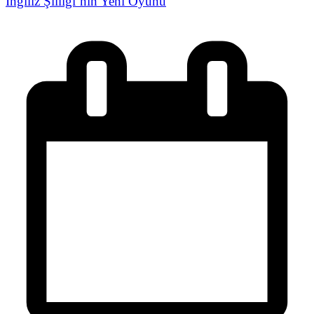
İngiliz Şiiliği’nin Yeni Oyunu