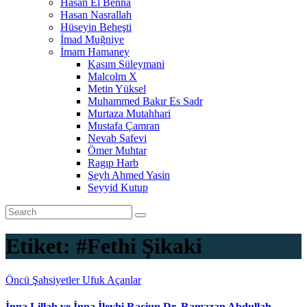
Hasan El Benna
Hasan Nasrallah
Hüseyin Beheşti
İmad Muğniye
İmam Hamaney
Kasım Süleymani
Malcolm X
Metin Yüksel
Muhammed Bakır Es Sadr
Murtaza Mutahhari
Mustafa Çamran
Nevab Safevi
Ömer Muhtar
Ragıp Harb
Şeyh Ahmed Yasin
Seyyid Kutup
Etiket:
#Fethi Şikaki
Öncü Şahsiyetler
Ufuk Açanlar
İnna Lillah ve İnna İleyhi Raciun Dr. Ramazan Abdullah