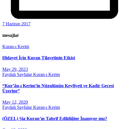
7 Haziran 2017
mesajlar
Kuran-ı Kerim
Hidayet İçin Kuran Tilavetinin Etkisi
May 29, 2023
Faydalı Sayfalar
Kuran-ı Kerim
“Kur’ân-ı Kerim’in Nüzulünün Keyfiyeti ve Kadir Gecesi
Üzerine”
May 12, 2020
Faydalı Sayfalar
Kuran-ı Kerim
(ÖZEL) Şia Kuran’ın Tahrif Edildiğine İnanıyor mu?