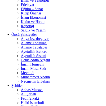
Bilim ve Teknoloji
Edebiyat
Eğitim – Sanat
Kitap Önerisi
İslam Ekonomisi
Kadın ve Hicap
Röportaj
Sağlık ve Yaşam
Öncü Şahsiyetler
Aliya İzzetbegoviç
Allame Fadlullah
Allame Tabatabai
Ayetullah Behcet
Ayetullah Sistani
Cemaleddin Afgani
İmam Humeyni
İmam Musa Sadr
Mevdudi
Muhammed Abduh
Necmettin Erbakan
Şehitler
Abbas Musavi
Ali Şeriati
Fethi Şikaki
Halid İslambuli