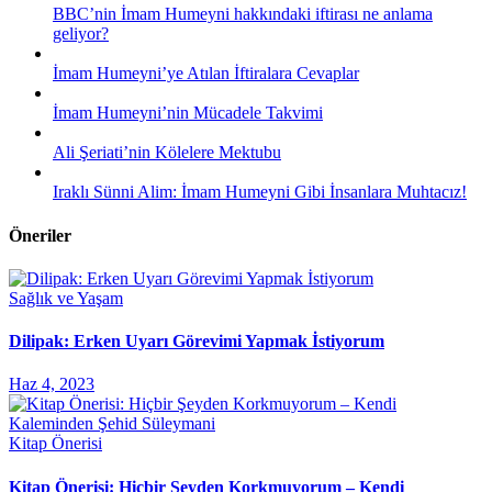
BBC’nin İmam Humeyni hakkındaki iftirası ne anlama
geliyor?
İmam Humeyni’ye Atılan İftiralara Cevaplar
İmam Humeyni’nin Mücadele Takvimi
Ali Şeriati’nin Kölelere Mektubu
Iraklı Sünni Alim: İmam Humeyni Gibi İnsanlara Muhtacız!
Öneriler
Sağlık ve Yaşam
Dilipak: Erken Uyarı Görevimi Yapmak İstiyorum
Haz 4, 2023
Kitap Önerisi
Kitap Önerisi: Hiçbir Şeyden Korkmuyorum – Kendi