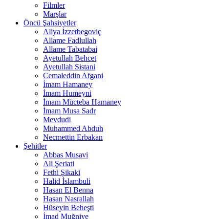
Filmler
Marşlar
Öncü Şahsiyetler
Aliya İzzetbegoviç
Allame Fadlullah
Allame Tabatabai
Ayetullah Behcet
Ayetullah Sistani
Cemaleddin Afgani
İmam Hamaney
İmam Humeyni
İmam Mücteba Hamaney
İmam Musa Sadr
Mevdudi
Muhammed Abduh
Necmettin Erbakan
Şehitler
Abbas Musavi
Ali Şeriati
Fethi Şikaki
Halid İslambuli
Hasan El Benna
Hasan Nasrallah
Hüseyin Beheşti
İmad Muğniye