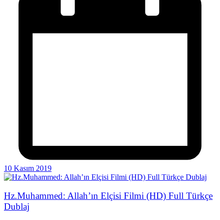
10 Kasım 2019
Hz.Muhammed: Allah’ın Elçisi Filmi (HD) Full Türkçe
Dublaj