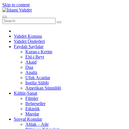
Skip to content
Vahdet Konusu
Vahdet Önderleri
Faydalı Sayfalar
Kuran-ı Kerim
Ehl-i Beyt
Akaid
Dua
Analiz
Ufuk Açanlar
İngiliz Şiiliği
Amerikan Sünniliği
Kültür-Sanat
Filmler
Belgeseller
Etkinlik
Marşlar
Sosyal Konular
Ahlak – Aile