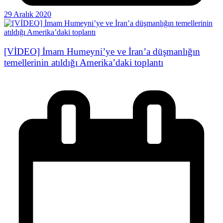
29 Aralık 2020
[VİDEO] İmam Humeyni’ye ve İran’a düşmanlığın
temellerinin atıldığı Amerika’daki toplantı