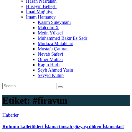
Hasan Nasrallah
Hüseyin Beheşti
İmad Muğniye
İmam Hamaney
Kasım Süleymani
Malcolm X
Metin Yüksel
Muhammed Bakır Es Sadr
Murtaza Mutahhari
Mustafa Çamran
Nevab Safevi
Ömer Muhtar
Ragıp Harb
Şeyh Ahmed Yasin
Seyyid Kutup
Etiket:
#firavun
Haberler
Ruhunu katlettikleri İslama timsah gözyaşı döken İslamcılar!