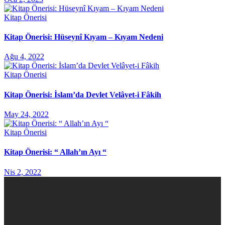
Kitap Önerisi
Kitap Önerisi: Hüseynî Kıyam – Kıyam Nedeni
Ağu 4, 2022
Kitap Önerisi
Kitap Önerisi: İslam’da Devlet Velâyet-i Fâkih
May 24, 2022
Kitap Önerisi
Kitap Önerisi: “ Allah’ın Ayı “
Nis 2, 2022