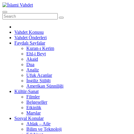
Skip
to
content
Vahdet Konusu
Vahdet Önderleri
Faydalı Sayfalar
Kuran-ı Kerim
Ehl-i Beyt
Akaid
Dua
Analiz
Ufuk Açanlar
İngiliz Şiiliği
Amerikan Sünniliği
Kültür-Sanat
Filmler
Belgeseller
Etkinlik
Marşlar
Sosyal Konular
Ahlak – Aile
Bilim ve Teknoloji