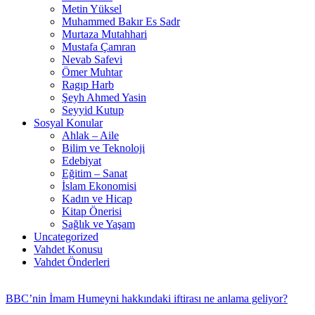
Metin Yüksel
Muhammed Bakır Es Sadr
Murtaza Mutahhari
Mustafa Çamran
Nevab Safevi
Ömer Muhtar
Ragıp Harb
Şeyh Ahmed Yasin
Seyyid Kutup
Sosyal Konular
Ahlak – Aile
Bilim ve Teknoloji
Edebiyat
Eğitim – Sanat
İslam Ekonomisi
Kadın ve Hicap
Kitap Önerisi
Sağlık ve Yaşam
Uncategorized
Vahdet Konusu
Vahdet Önderleri
BBC’nin İmam Humeyni hakkındaki iftirası ne anlama geliyor?