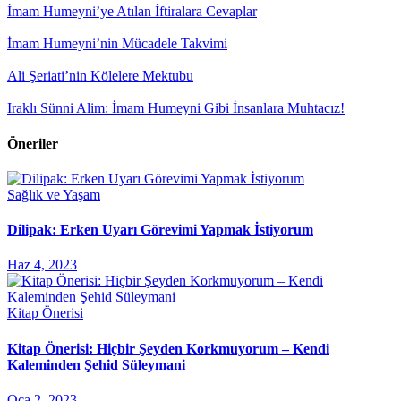
İmam Humeyni’ye Atılan İftiralara Cevaplar
İmam Humeyni’nin Mücadele Takvimi
Ali Şeriati’nin Kölelere Mektubu
Iraklı Sünni Alim: İmam Humeyni Gibi İnsanlara Muhtacız!
Öneriler
Sağlık ve Yaşam
Dilipak: Erken Uyarı Görevimi Yapmak İstiyorum
Haz 4, 2023
Kitap Önerisi
Kitap Önerisi: Hiçbir Şeyden Korkmuyorum – Kendi
Kaleminden Şehid Süleymani
Oca 2, 2023