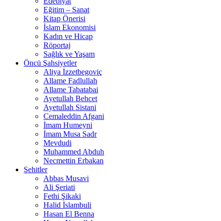
Edebiyat
Eğitim – Sanat
Kitap Önerisi
İslam Ekonomisi
Kadın ve Hicap
Röportaj
Sağlık ve Yaşam
Öncü Şahsiyetler
Aliya İzzetbegoviç
Allame Fadlullah
Allame Tabatabai
Ayetullah Behcet
Ayetullah Sistani
Cemaleddin Afgani
İmam Humeyni
İmam Musa Sadr
Mevdudi
Muhammed Abduh
Necmettin Erbakan
Şehitler
Abbas Musavi
Ali Şeriati
Fethi Şikaki
Halid İslambuli
Hasan El Benna