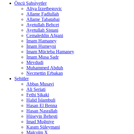
Öncü Şahsiyetler
Aliya İzzetbegoviç
Allame Fadlullah
Allame Tabatabai
Ayetullah Behcet
Ayetullah Sistani
Cemaleddin Afgani
İmam Hamaney
İmam Humeyni
İmam Mücteba Hamaney
İmam Musa Sadr
Mevdudi
Muhammed Abduh
Necmettin Erbakan
Şehitler
Abbas Musavi
Ali Şeriati
Fethi Şikaki
Halid İslambuli
Hasan El Benna
Hasan Nasrallah
Hüseyin Beheşti
İmad Muğniye
Kasım Süleymani
Malcolm X