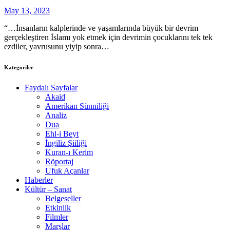
May 13, 2023
“…İnsanların kalplerinde ve yaşamlarında büyük bir devrim
gerçekleştiren İslamı yok etmek için devrimin çocuklarını tek tek
ezdiler, yavrusunu yiyip sonra…
Kategoriler
Faydalı Sayfalar
Akaid
Amerikan Sünniliği
Analiz
Dua
Ehl-i Beyt
İngiliz Şiiliği
Kuran-ı Kerim
Röportaj
Ufuk Açanlar
Haberler
Kültür – Sanat
Belgeseller
Etkinlik
Filmler
Marşlar