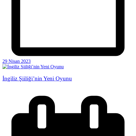
29 Nisan 2023
İngiliz Şiiliği’nin Yeni Oyunu