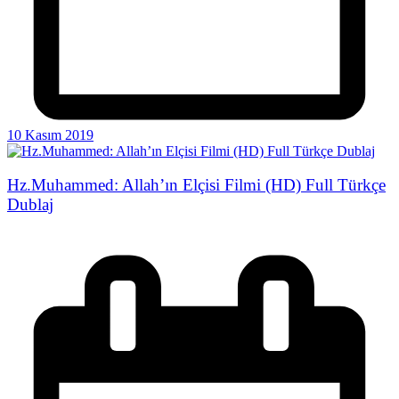
10 Kasım 2019
Hz.Muhammed: Allah’ın Elçisi Filmi (HD) Full Türkçe
Dublaj