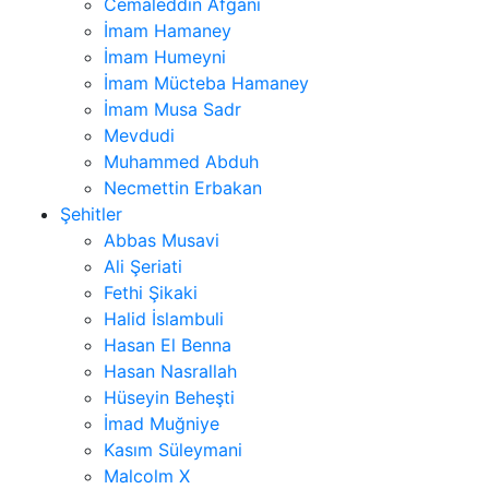
Cemaleddin Afgani
İmam Hamaney
İmam Humeyni
İmam Mücteba Hamaney
İmam Musa Sadr
Mevdudi
Muhammed Abduh
Necmettin Erbakan
Şehitler
Abbas Musavi
Ali Şeriati
Fethi Şikaki
Halid İslambuli
Hasan El Benna
Hasan Nasrallah
Hüseyin Beheşti
İmad Muğniye
Kasım Süleymani
Malcolm X