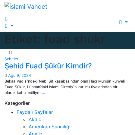
Skip
to
content
Etiket:
fuad shukr
Şehitler
Şehid Fuad Şükür Kimdir?
Ağu 9, 2024
Bekaa Vadisi’ndeki Nebi Şit kasabasından olan Hacı Muhsin künyeli
Fuad Şükür, Lübnan’daki İslami Direniş’in kurucu üyelerinden biri
olarak kabul ediliyor.…
Kategoriler
Faydalı Sayfalar
Akaid
Amerikan Sünniliği
Analiz