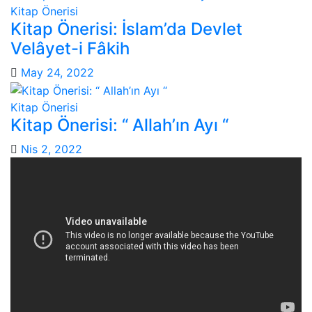
Kitap Önerisi
Kitap Önerisi: İslam’da Devlet
Velâyet-i Fâkih
May 24, 2022
Kitap Önerisi
Kitap Önerisi: “ Allah’ın Ayı “
Nis 2, 2022