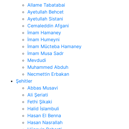
Allame Tabatabai
Ayetullah Behcet
Ayetullah Sistani
Cemaleddin Afgani
İmam Hamaney
İmam Humeyni
İmam Mücteba Hamaney
İmam Musa Sadr
Mevdudi
Muhammed Abduh
Necmettin Erbakan
Şehitler
Abbas Musavi
Ali Şeriati
Fethi Şikaki
Halid İslambuli
Hasan El Benna
Hasan Nasrallah