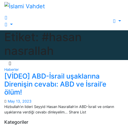
Skip
to
content
Etiket:
#hasan
nasrallah
Haberler
[VİDEO] ABD-İsrail uşaklarına
Direnişin cevabı: ABD ve İsrail’e
ölüm!
May 13, 2023
Hizbullah’ın lideri Seyyid Hasan Nasrallah’ın ABD-İsrail ve onların
uşaklarına verdiği cevabı dinleyelim… Share List
Kategoriler