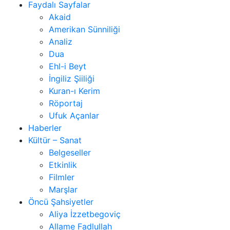
Faydalı Sayfalar
Akaid
Amerikan Sünniliği
Analiz
Dua
Ehl-i Beyt
İngiliz Şiiliği
Kuran-ı Kerim
Röportaj
Ufuk Açanlar
Haberler
Kültür – Sanat
Belgeseller
Etkinlik
Filmler
Marşlar
Öncü Şahsiyetler
Aliya İzzetbegoviç
Allame Fadlullah