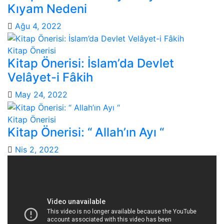
Kıyam Nedeni
Ağu 4, 2022
Kitap Önerisi
Kitap Önerisi: İslam’da Devlet
Velâyet-i Fâkih
May 24, 2022
Kitap Önerisi
Kitap Önerisi: “ Allah’ın Ayı “
Nis 2, 2022