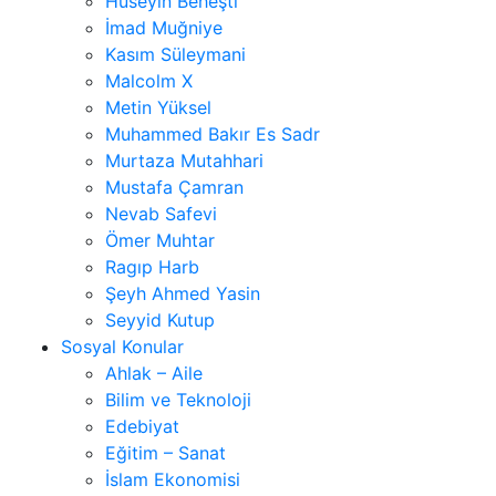
Hüseyin Beheşti
İmad Muğniye
Kasım Süleymani
Malcolm X
Metin Yüksel
Muhammed Bakır Es Sadr
Murtaza Mutahhari
Mustafa Çamran
Nevab Safevi
Ömer Muhtar
Ragıp Harb
Şeyh Ahmed Yasin
Seyyid Kutup
Sosyal Konular
Ahlak – Aile
Bilim ve Teknoloji
Edebiyat
Eğitim – Sanat
İslam Ekonomisi