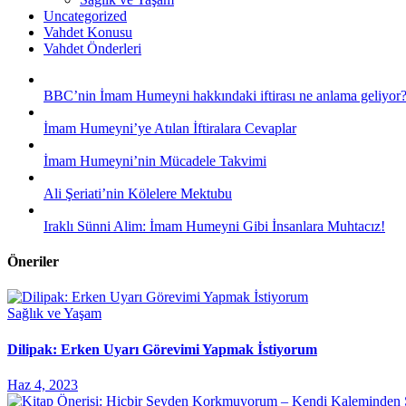
Uncategorized
Vahdet Konusu
Vahdet Önderleri
BBC’nin İmam Humeyni hakkındaki iftirası ne anlama geliyor
İmam Humeyni’ye Atılan İftiralara Cevaplar
İmam Humeyni’nin Mücadele Takvimi
Ali Şeriati’nin Kölelere Mektubu
Iraklı Sünni Alim: İmam Humeyni Gibi İnsanlara Muhtacız!
Öneriler
Sağlık ve Yaşam
Dilipak: Erken Uyarı Görevimi Yapmak İstiyorum
Haz 4, 2023