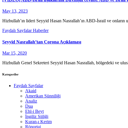
May 13, 2023
Hizbullah’ın lideri Seyyid Hasan Nasrallah’ın ABD-İsrail ve onların 
Faydalı Sayfalar
Haberler
Seyyid Nasrallah’tan Corona Açıklaması
Mar 15, 2020
Hizbullah Genel Sekreteri Seyyid Hasan Nasrallah, bölgedeki ve ulus
Kategoriler
Faydalı Sayfalar
Akaid
Amerikan Sünniliği
Analiz
Dua
Ehl-i Beyt
İngiliz Şiiliği
Kuran-ı Kerim
Röportaj