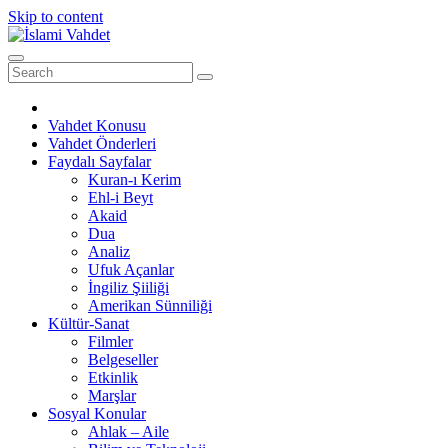
Skip to content
Vahdet Konusu
Vahdet Önderleri
Faydalı Sayfalar
Kuran-ı Kerim
Ehl-i Beyt
Akaid
Dua
Analiz
Ufuk Açanlar
İngiliz Şiiliği
Amerikan Sünniliği
Kültür-Sanat
Filmler
Belgeseller
Etkinlik
Marşlar
Sosyal Konular
Ahlak – Aile