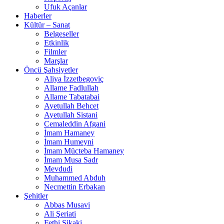
Ufuk Açanlar
Haberler
Kültür – Sanat
Belgeseller
Etkinlik
Filmler
Marşlar
Öncü Şahsiyetler
Aliya İzzetbegoviç
Allame Fadlullah
Allame Tabatabai
Ayetullah Behcet
Ayetullah Sistani
Cemaleddin Afgani
İmam Hamaney
İmam Humeyni
İmam Mücteba Hamaney
İmam Musa Sadr
Mevdudi
Muhammed Abduh
Necmettin Erbakan
Şehitler
Abbas Musavi
Ali Şeriati
Fethi Şikaki