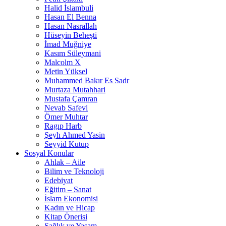
Halid İslambuli
Hasan El Benna
Hasan Nasrallah
Hüseyin Beheşti
İmad Muğniye
Kasım Süleymani
Malcolm X
Metin Yüksel
Muhammed Bakır Es Sadr
Murtaza Mutahhari
Mustafa Çamran
Nevab Safevi
Ömer Muhtar
Ragıp Harb
Şeyh Ahmed Yasin
Seyyid Kutup
Sosyal Konular
Ahlak – Aile
Bilim ve Teknoloji
Edebiyat
Eğitim – Sanat
İslam Ekonomisi
Kadın ve Hicap
Kitap Önerisi
Sağlık ve Yaşam