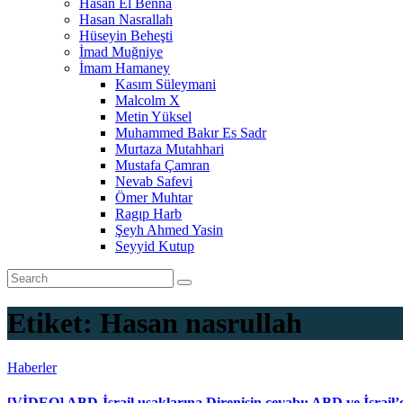
Hasan El Benna
Hasan Nasrallah
Hüseyin Beheşti
İmad Muğniye
İmam Hamaney
Kasım Süleymani
Malcolm X
Metin Yüksel
Muhammed Bakır Es Sadr
Murtaza Mutahhari
Mustafa Çamran
Nevab Safevi
Ömer Muhtar
Ragıp Harb
Şeyh Ahmed Yasin
Seyyid Kutup
Etiket:
Hasan nasrullah
Haberler
[VİDEO] ABD-İsrail uşaklarına Direnişin cevabı: ABD ve İsrail’