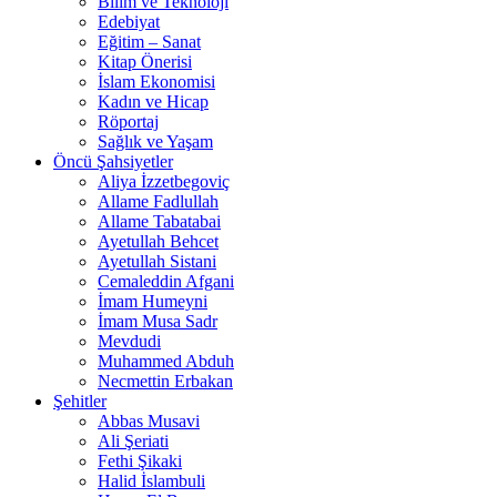
Bilim ve Teknoloji
Edebiyat
Eğitim – Sanat
Kitap Önerisi
İslam Ekonomisi
Kadın ve Hicap
Röportaj
Sağlık ve Yaşam
Öncü Şahsiyetler
Aliya İzzetbegoviç
Allame Fadlullah
Allame Tabatabai
Ayetullah Behcet
Ayetullah Sistani
Cemaleddin Afgani
İmam Humeyni
İmam Musa Sadr
Mevdudi
Muhammed Abduh
Necmettin Erbakan
Şehitler
Abbas Musavi
Ali Şeriati
Fethi Şikaki
Halid İslambuli