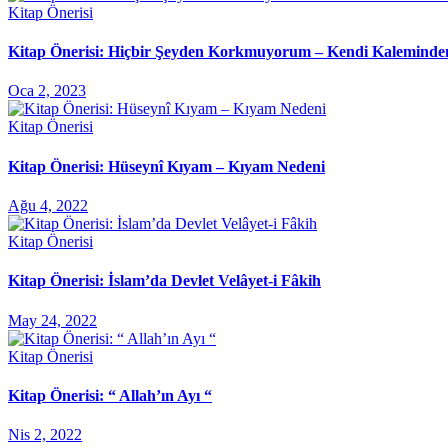
Kitap Önerisi
Kitap Önerisi: Hiçbir Şeyden Korkmuyorum – Kendi Kaleminde
Oca 2, 2023
Kitap Önerisi
Kitap Önerisi: Hüseynî Kıyam – Kıyam Nedeni
Ağu 4, 2022
Kitap Önerisi
Kitap Önerisi: İslam’da Devlet Velâyet-i Fâkih
May 24, 2022
Kitap Önerisi
Kitap Önerisi: “ Allah’ın Ayı “
Nis 2, 2022