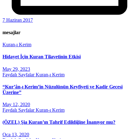
7 Haziran 2017
mesajlar
Kuran-ı Kerim
Hidayet İçin Kuran Tilavetinin Etkisi
May 29, 2023
Faydalı Sayfalar
Kuran-ı Kerim
“Kur’ân-ı Kerim’in Nüzulünün Keyfiyeti ve Kadir Gecesi
Üzerine”
May 12, 2020
Faydalı Sayfalar
Kuran-ı Kerim
(ÖZEL) Şia Kuran’ın Tahrif Edildiğine İnanıyor mu?
Oca 13, 2020