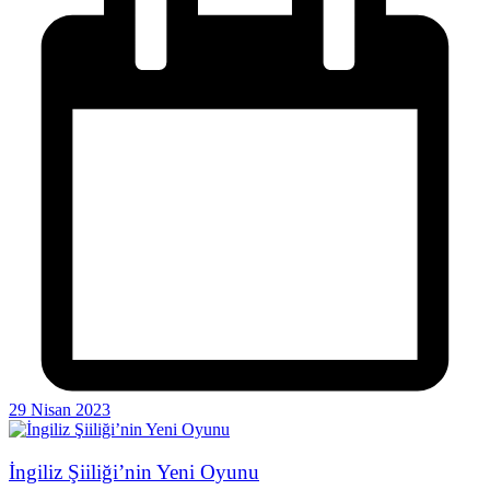
29 Nisan 2023
İngiliz Şiiliği’nin Yeni Oyunu