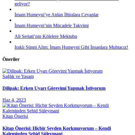
geliyor?
İmam Humeyni’ye Atılan İftiralara Cevaplar
İmam Humeyni’nin Mücadele Takvimi
Ali Şeriati’nin Kölelere Mektubu
Iraklı Sünni Alim: İmam Humeyni Gibi İnsanlara Muhtacız!
Öneriler
Sağlık ve Yaşam
Dilipak: Erken Uyarı Görevimi Yapmak İstiyorum
Haz 4, 2023
Kitap Önerisi
Kitap Önerisi: Hiçbir Şeyden Korkmuyorum – Kendi
Kaleminden Şehid Süleymani