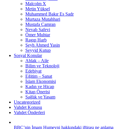
Malcolm X
Metin Yüksel
Muhammed Bakır Es Sadr
Murtaza Mutahhari
Mustafa Çamran
Nevab Safevi
Ömer Muhtar
Ragıp Harb
Şeyh Ahmed Yasin
Seyyid Kutup
Sosyal Konular
Ahlak – Aile
Bilim ve Teknoloji
Edebiyat
Eğitim – Sanat
İslam Ekonomisi
Kadın ve Hicap
Kitap Önerisi
Sağlık ve Yaşam
Uncategorized
Vahdet Konusu
Vahdet Önderleri
BBC’nin İmam Humeyni hakkındaki iftirası ne anlama