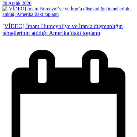
29 Aralık 2020
[VİDEO] İmam Humeyni’ye ve İran’a düşmanlığın
temellerinin atıldığı Amerika’daki toplantı