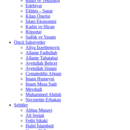
Bilim ve Teknoloji
Edebiyat
Eğitim – Sanat
Kitap Önerisi
İslam Ekonomisi
Kadın ve Hicap
Röportaj
Sağlık ve Yaşam
Öncü Şahsiyetler
Aliya İzzetbegoviç
Allame Fadlullah
Allame Tabatabai
Ayetullah Behcet
Ayetullah Sistani
Cemaleddin Afgani
İmam Humeyni
İmam Musa Sadr
Mevdudi
Muhammed Abduh
Necmettin Erbakan
Şehitler
Abbas Musavi
Ali Şeriati
Fethi Şikaki
Halid İslambuli