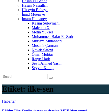
Hasan El Benna
Hasan Nasrallah
Hüseyin Beheşti
İmad Muğniye
İmam Hamaney
Kasım Süleymani
Malcolm X
Metin Yüksel
Muhammed Bakır Es Sadr
Murtaza Mutahhari
Mustafa Çamran
Nevab Safevi
Ömer Muhtar
Ragıp Harb
Şeyh Ahmed Yasin
Seyyid Kutup
Etiket:
ilke-sen
Haberler
Eğitim İlke-Sen’in internet sitesine MEB’den engel