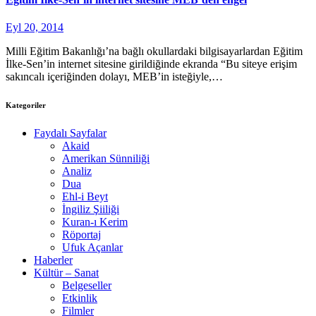
Eyl 20, 2014
Milli Eğitim Bakanlığı’na bağlı okullardaki bilgisayarlardan Eğitim
İlke-Sen’in internet sitesine girildiğinde ekranda “Bu siteye erişim
sakıncalı içeriğinden dolayı, MEB’in isteğiyle,…
Kategoriler
Faydalı Sayfalar
Akaid
Amerikan Sünniliği
Analiz
Dua
Ehl-i Beyt
İngiliz Şiiliği
Kuran-ı Kerim
Röportaj
Ufuk Açanlar
Haberler
Kültür – Sanat
Belgeseller
Etkinlik
Filmler