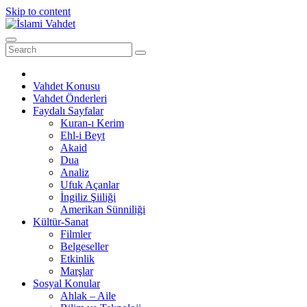
Skip to content
Vahdet Konusu
Vahdet Önderleri
Faydalı Sayfalar
Kuran-ı Kerim
Ehl-i Beyt
Akaid
Dua
Analiz
Ufuk Açanlar
İngiliz Şiiliği
Amerikan Sünniliği
Kültür-Sanat
Filmler
Belgeseller
Etkinlik
Marşlar
Sosyal Konular
Ahlak – Aile