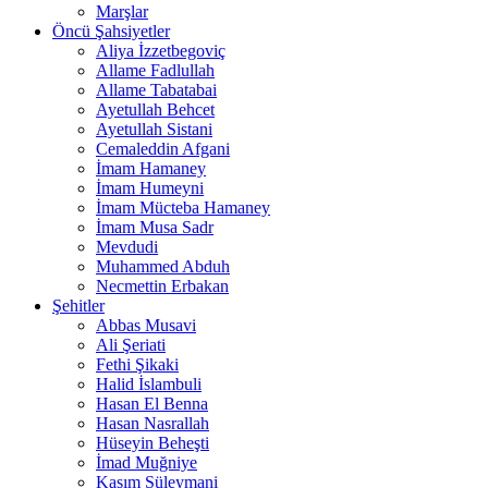
Marşlar
Öncü Şahsiyetler
Aliya İzzetbegoviç
Allame Fadlullah
Allame Tabatabai
Ayetullah Behcet
Ayetullah Sistani
Cemaleddin Afgani
İmam Hamaney
İmam Humeyni
İmam Mücteba Hamaney
İmam Musa Sadr
Mevdudi
Muhammed Abduh
Necmettin Erbakan
Şehitler
Abbas Musavi
Ali Şeriati
Fethi Şikaki
Halid İslambuli
Hasan El Benna
Hasan Nasrallah
Hüseyin Beheşti
İmad Muğniye
Kasım Süleymani