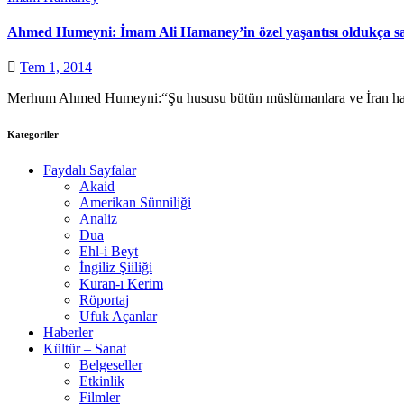
Ahmed Humeyni: İmam Ali Hamaney’in özel yaşantısı oldukça sad
Tem 1, 2014
Merhum Ahmed Humeyni:“Şu hususu bütün müslümanlara ve İran halk
Kategoriler
Faydalı Sayfalar
Akaid
Amerikan Sünniliği
Analiz
Dua
Ehl-i Beyt
İngiliz Şiiliği
Kuran-ı Kerim
Röportaj
Ufuk Açanlar
Haberler
Kültür – Sanat
Belgeseller
Etkinlik
Filmler