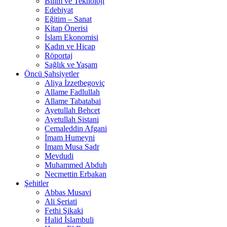
Bilim ve Teknoloji
Edebiyat
Eğitim – Sanat
Kitap Önerisi
İslam Ekonomisi
Kadın ve Hicap
Röportaj
Sağlık ve Yaşam
Öncü Şahsiyetler
Aliya İzzetbegoviç
Allame Fadlullah
Allame Tabatabai
Ayetullah Behcet
Ayetullah Sistani
Cemaleddin Afgani
İmam Humeyni
İmam Musa Sadr
Mevdudi
Muhammed Abduh
Necmettin Erbakan
Şehitler
Abbas Musavi
Ali Şeriati
Fethi Şikaki
Halid İslambuli