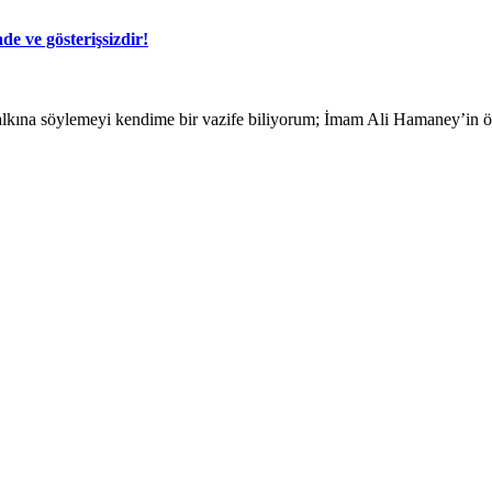
e ve gösterişsizdir!
ına söylemeyi kendime bir vazife biliyorum; İmam Ali Hamaney’in ö