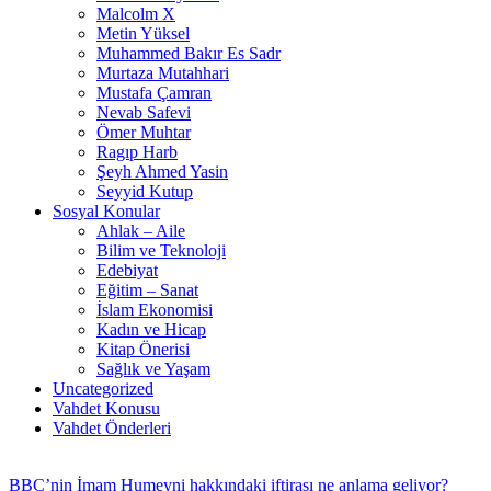
Malcolm X
Metin Yüksel
Muhammed Bakır Es Sadr
Murtaza Mutahhari
Mustafa Çamran
Nevab Safevi
Ömer Muhtar
Ragıp Harb
Şeyh Ahmed Yasin
Seyyid Kutup
Sosyal Konular
Ahlak – Aile
Bilim ve Teknoloji
Edebiyat
Eğitim – Sanat
İslam Ekonomisi
Kadın ve Hicap
Kitap Önerisi
Sağlık ve Yaşam
Uncategorized
Vahdet Konusu
Vahdet Önderleri
BBC’nin İmam Humeyni hakkındaki iftirası ne anlama geliyor?