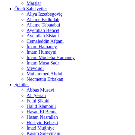
Marşlar
Öncü Şahsiyetler
Aliya İzzetbegoviç
Allame Fadlullah
Allame Tabatabai
Ayetullah Behcet
Ayetullah Sistani
Cemaleddin Afgani
İmam Hamaney
İmam Humeyni
İmam Mücteba Hamaney
İmam Musa Sadr
Mevdudi
Muhammed Abduh
Necmettin Erbakan
Şehitler
Abbas Musavi
Ali Şeriati
Fethi Şikaki
Halid İslambuli
Hasan El Benna
Hasan Nasrallah
Hüseyin Beheşti
İmad Muğniye
Kasım Süleymani