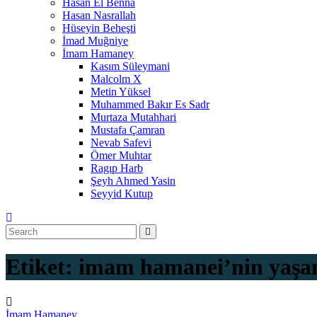
Hasan El Benna
Hasan Nasrallah
Hüseyin Beheşti
İmad Muğniye
İmam Hamaney
Kasım Süleymani
Malcolm X
Metin Yüksel
Muhammed Bakır Es Sadr
Murtaza Mutahhari
Mustafa Çamran
Nevab Safevi
Ömer Muhtar
Ragıp Harb
Şeyh Ahmed Yasin
Seyyid Kutup
Etiket:
imam hamanei’nin yaşan
İmam Hamaney