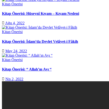
Kitap Önerisi
Kitap Önerisi: Hüseynî Kıyam – Kıyam Nedeni
Ağu 4, 2022
Kitap Önerisi
Kitap Önerisi: İslam’da Devlet Velâyet-i Fâkih
May 24, 2022
Kitap Önerisi
Kitap Önerisi: “ Allah’ın Ayı “
Nis 2, 2022