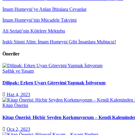
İmam Humeyni’ye Atılan İftiralara Cevaplar
İmam Humeyni’nin Mücadele Takvimi
Ali Şeriati’nin Kölelere Mektubu
Iraklı Sünni Alim: İmam Humeyni Gibi İnsanlara Muhtacız!
Öneriler
Sağlık ve Yaşam
Dilipak: Erken Uyarı Görevimi Yapmak İstiyorum
Haz 4, 2023
Kitap Önerisi
Kitap Önerisi: Hiçbir Şeyden Korkmuyorum – Kendi Kaleminde
Oca 2, 2023