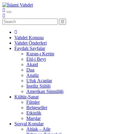
Skip
to
content
Vahdet Konusu
Vahdet Önderleri
Faydalı Sayfalar
Kuran-ı Kerim
Ehl-i Beyt
Akaid
Dua
Analiz
Ufuk Açanlar
İngiliz Şiiliği
Amerikan Sünniliği
Kültür-Sanat
Filmler
Belgeseller
Etkinlik
Marşlar
Sosyal Konular
Ahlak – Aile