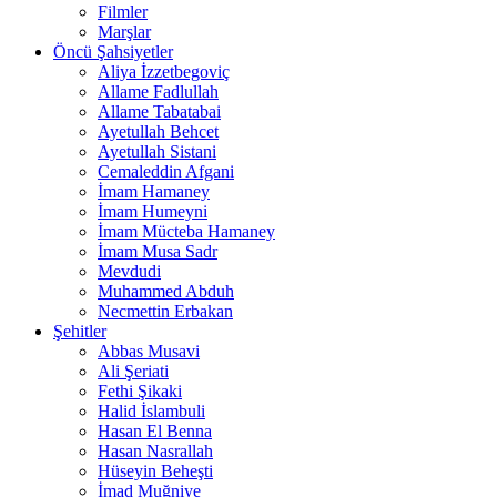
Filmler
Marşlar
Öncü Şahsiyetler
Aliya İzzetbegoviç
Allame Fadlullah
Allame Tabatabai
Ayetullah Behcet
Ayetullah Sistani
Cemaleddin Afgani
İmam Hamaney
İmam Humeyni
İmam Mücteba Hamaney
İmam Musa Sadr
Mevdudi
Muhammed Abduh
Necmettin Erbakan
Şehitler
Abbas Musavi
Ali Şeriati
Fethi Şikaki
Halid İslambuli
Hasan El Benna
Hasan Nasrallah
Hüseyin Beheşti
İmad Muğniye