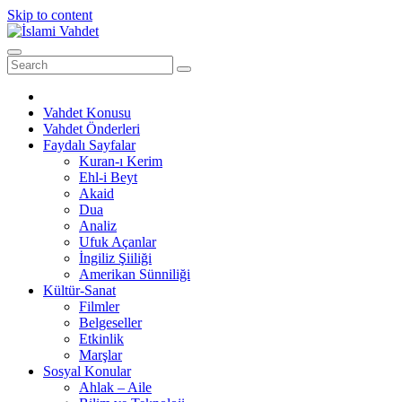
Skip to content
Vahdet Konusu
Vahdet Önderleri
Faydalı Sayfalar
Kuran-ı Kerim
Ehl-i Beyt
Akaid
Dua
Analiz
Ufuk Açanlar
İngiliz Şiiliği
Amerikan Sünniliği
Kültür-Sanat
Filmler
Belgeseller
Etkinlik
Marşlar
Sosyal Konular
Ahlak – Aile