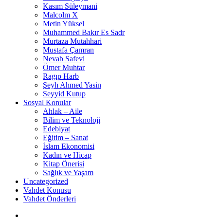
Kasım Süleymani
Malcolm X
Metin Yüksel
Muhammed Bakır Es Sadr
Murtaza Mutahhari
Mustafa Çamran
Nevab Safevi
Ömer Muhtar
Ragıp Harb
Şeyh Ahmed Yasin
Seyyid Kutup
Sosyal Konular
Ahlak – Aile
Bilim ve Teknoloji
Edebiyat
Eğitim – Sanat
İslam Ekonomisi
Kadın ve Hicap
Kitap Önerisi
Sağlık ve Yaşam
Uncategorized
Vahdet Konusu
Vahdet Önderleri