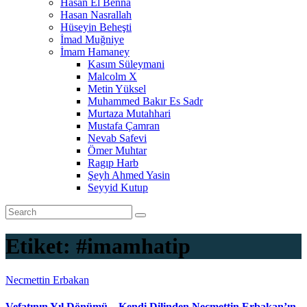
Hasan El Benna
Hasan Nasrallah
Hüseyin Beheşti
İmad Muğniye
İmam Hamaney
Kasım Süleymani
Malcolm X
Metin Yüksel
Muhammed Bakır Es Sadr
Murtaza Mutahhari
Mustafa Çamran
Nevab Safevi
Ömer Muhtar
Ragıp Harb
Şeyh Ahmed Yasin
Seyyid Kutup
Etiket:
#imamhatip
Necmettin Erbakan
Vefatının Yıl Dönümü – Kendi Dilinden Necmettin Erbakan’ın