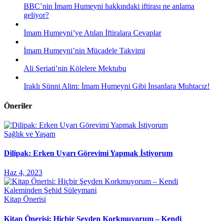
BBC’nin İmam Humeyni hakkındaki iftirası ne anlama
geliyor?
İmam Humeyni’ye Atılan İftiralara Cevaplar
İmam Humeyni’nin Mücadele Takvimi
Ali Şeriati’nin Kölelere Mektubu
Iraklı Sünni Alim: İmam Humeyni Gibi İnsanlara Muhtacız!
Öneriler
Sağlık ve Yaşam
Dilipak: Erken Uyarı Görevimi Yapmak İstiyorum
Haz 4, 2023
Kitap Önerisi
Kitap Önerisi: Hiçbir Şeyden Korkmuyorum – Kendi