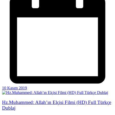
10 Kasım 2019
Hz.Muhammed: Allah’ın Elçisi Filmi (HD) Full Türkçe
Dublaj