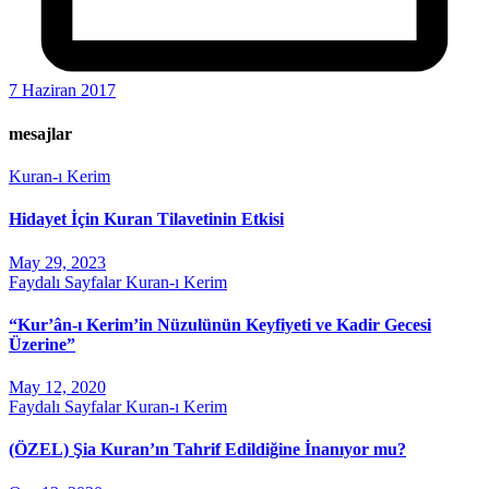
7 Haziran 2017
mesajlar
Kuran-ı Kerim
Hidayet İçin Kuran Tilavetinin Etkisi
May 29, 2023
Faydalı Sayfalar
Kuran-ı Kerim
“Kur’ân-ı Kerim’in Nüzulünün Keyfiyeti ve Kadir Gecesi
Üzerine”
May 12, 2020
Faydalı Sayfalar
Kuran-ı Kerim
(ÖZEL) Şia Kuran’ın Tahrif Edildiğine İnanıyor mu?