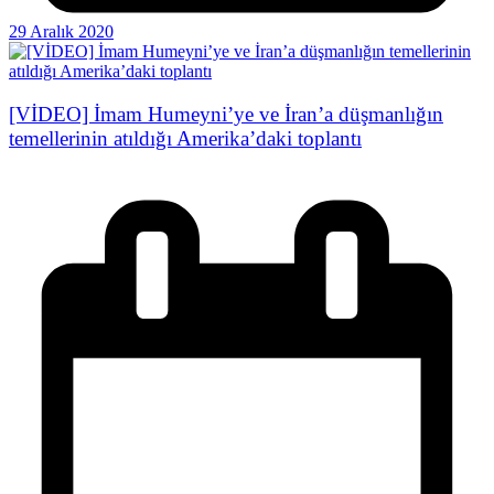
29 Aralık 2020
[VİDEO] İmam Humeyni’ye ve İran’a düşmanlığın
temellerinin atıldığı Amerika’daki toplantı