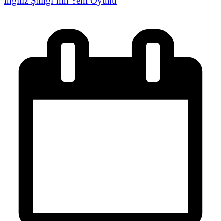
İngiliz Şiiliği’nin Yeni Oyunu