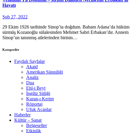
Hayatı
Şub 27, 2022
29 Ekim 1926 tarihinde Sinop’ta doğdum. Babam Adana’da hüküm
sürmüş Kozanoğlu sülalesinden Mehmet Sabri Erbakan’dır. Annem
Sinop’un tanınmış ailelerinden birinin…
Kategoriler
Faydalı Sayfalar
Akaid
Amerikan Sünniliği
Analiz
Dua
Ehl-i Beyt
İngiliz Şiiliği
Kuran-ı Kerim
Röportaj
Ufuk Açanlar
Haberler
Kültür – Sanat
Belgeseller
Etkinlik