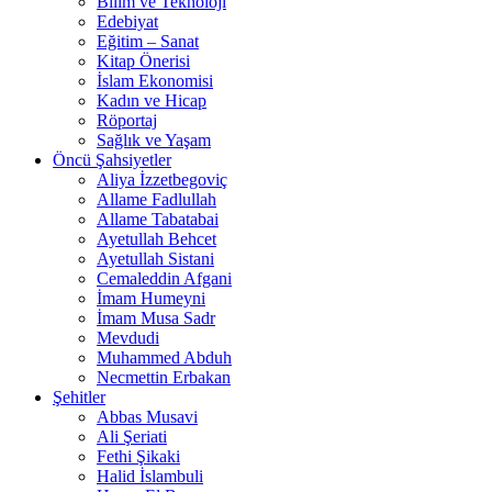
Bilim ve Teknoloji
Edebiyat
Eğitim – Sanat
Kitap Önerisi
İslam Ekonomisi
Kadın ve Hicap
Röportaj
Sağlık ve Yaşam
Öncü Şahsiyetler
Aliya İzzetbegoviç
Allame Fadlullah
Allame Tabatabai
Ayetullah Behcet
Ayetullah Sistani
Cemaleddin Afgani
İmam Humeyni
İmam Musa Sadr
Mevdudi
Muhammed Abduh
Necmettin Erbakan
Şehitler
Abbas Musavi
Ali Şeriati
Fethi Şikaki
Halid İslambuli